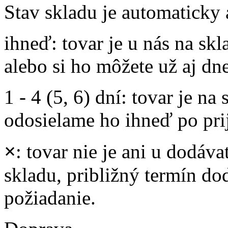
Stav skladu je automaticky 
ihneď
: tovar je u nás na s
alebo si ho môžete už aj dn
1 - 4 (5, 6) dní
: tovar je na
odosielame ho ihneď po prij
×
: tovar nie je ani u dodáva
skladu, približný termín d
požiadanie.