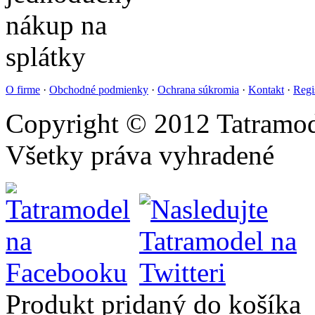
O firme
·
Obchodné podmienky
·
Ochrana súkromia
·
Kontakt
·
Regi
Copyright © 2012 Tatramod
Všetky práva vyhradené
Produkt pridaný do košíka