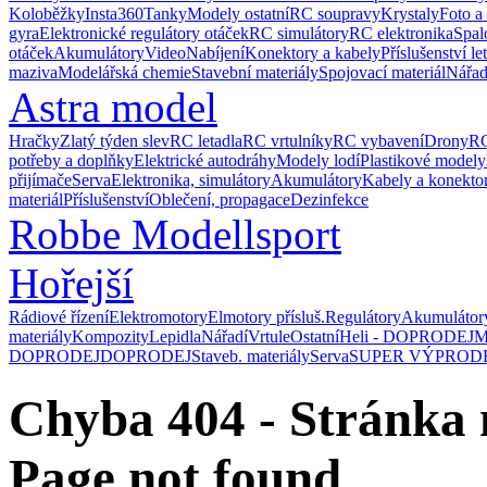
Koloběžky
Insta360
Tanky
Modely ostatní
RC soupravy
Krystaly
Foto a
gyra
Elektronické regulátory otáček
RC simulátory
RC elektronika
Spal
otáček
Akumulátory
Video
Nabíjení
Konektory a kabely
Příslušenství le
maziva
Modelářská chemie
Stavební materiály
Spojovací materiál
Nářad
Astra model
Hračky
Zlatý týden slev
RC letadla
RC vrtulníky
RC vybavení
Drony
RC
potřeby a doplňky
Elektrické autodráhy
Modely lodí
Plastikové modely
přijímače
Serva
Elektronika, simulátory
Akumulátory
Kabely a konekto
materiál
Příslušenství
Oblečení, propagace
Dezinfekce
Robbe Modellsport
Hořejší
Rádiové řízení
Elektromotory
Elmotory přísluš.
Regulátory
Akumulátor
materiály
Kompozity
Lepidla
Nářadí
Vrtule
Ostatní
Heli - DOPRODEJ
M
DOPRODEJ
DOPRODEJ
Staveb. materiály
Serva
SUPER VÝPROD
Chyba 404 - Stránka 
Page not found