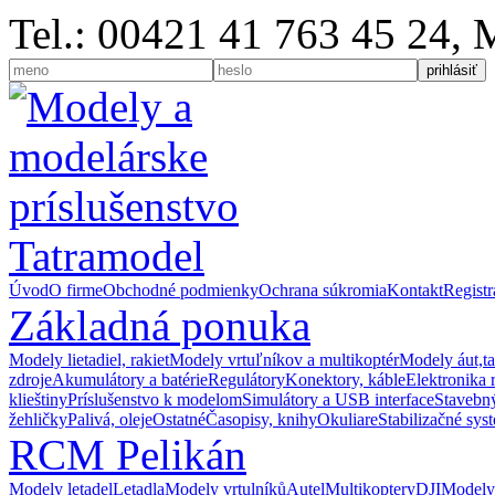
Tel.: 00421 41 763 45 24,
Úvod
O firme
Obchodné podmienky
Ochrana súkromia
Kontakt
Registr
Základná ponuka
Modely lietadiel, rakiet
Modely vrtuľníkov a multikoptér
Modely áut,t
zdroje
Akumulátory a batérie
Regulátory
Konektory, káble
Elektronika 
klieštiny
Príslušenstvo k modelom
Simulátory a USB interface
Stavebný
žehličky
Palivá, oleje
Ostatné
Časopisy, knihy
Okuliare
Stabilizačné sys
RCM Pelikán
Modely letadel
Letadla
Modely vrtulníků
Autel
Multikoptery
DJI
Modely