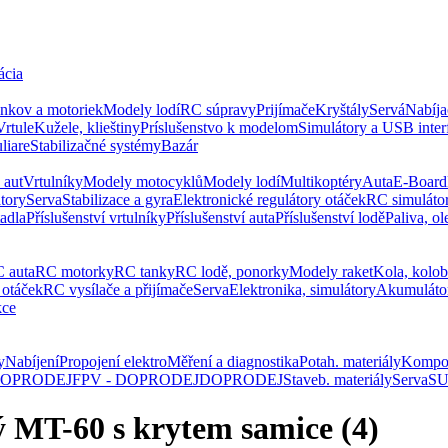
ácia
ankov a motoriek
Modely lodí
RC súpravy
Prijímače
Kryštály
Servá
Nabíja
Vrtule
Kužele, klieštiny
Príslušenstvo k modelom
Simulátory a USB inter
liare
Stabilizačné systémy
Bazár
 aut
Vrtulníky
Modely motocyklů
Modely lodí
Multikoptéry
Auta
E-Board
tory
Serva
Stabilizace a gyra
Elektronické regulátory otáček
RC simuláto
tadla
Příslušenství vrtulníky
Příslušenství auta
Příslušenství lodě
Paliva, ol
 auta
RC motorky
RC tanky
RC lodě, ponorky
Modely raket
Kola, kolo
 otáček
RC vysílače a přijímače
Serva
Elektronika, simulátory
Akumuláto
kce
y
Nabíjení
Propojení elektro
Měření a diagnostika
Potah. materiály
Kompo
 DOPRODEJ
FPV - DOPRODEJ
DOPRODEJ
Staveb. materiály
Serva
SU
 MT-60 s krytem samice (4)