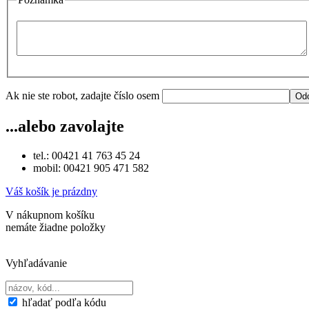
Ak nie ste robot, zadajte číslo osem
...alebo zavolajte
tel.: 00421 41 763 45 24
mobil: 00421 905 471 582
Váš košík je prázdny
V nákupnom košíku
nemáte žiadne položky
Vyhľadávanie
hľadať podľa kódu