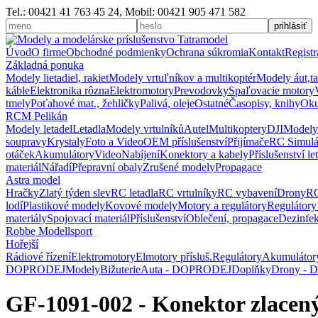
Tel.: 00421 41 763 45 24, Mobil: 00421 905 471 582
Úvod
O firme
Obchodné podmienky
Ochrana súkromia
Kontakt
Registr
Základná ponuka
Modely lietadiel, rakiet
Modely vrtuľníkov a multikoptér
Modely áut,t
káble
Elektronika rôzna
Elektromotory
Prevodovky
Spaľovacie motory
tmely
Poťahové mat., žehličky
Palivá, oleje
Ostatné
Časopisy, knihy
Oku
RCM Pelikán
Modely letadel
Letadla
Modely vrtulníků
Autel
Multikoptery
DJI
Modely
soupravy
Krystaly
Foto a Video
OEM příslušenství
Přijímače
RC Simulá
otáček
Akumulátory
Video
Nabíjení
Konektory a kabely
Příslušenství le
materiál
Nářadí
Přepravní obaly
Zrušené modely
Propagace
Astra model
Hračky
Zlatý týden slev
RC letadla
RC vrtulníky
RC vybavení
Drony
RC
lodí
Plastikové modely
Kovové modely
Motory a regulátory
Regulátory
materiály
Spojovací materiál
Příslušenství
Oblečení, propagace
Dezinfe
Robbe Modellsport
Hořejší
Rádiové řízení
Elektromotory
Elmotory přísluš.
Regulátory
Akumulátor
DOPRODEJ
Modely
Bižuterie
Auta - DOPRODEJ
Doplňky
Drony -
GF-1091-002 - Konektor zlacený