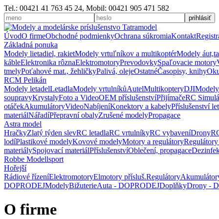
Tel.: 00421 41 763 45 24, Mobil: 00421 905 471 582
Úvod
O firme
Obchodné podmienky
Ochrana súkromia
Kontakt
Registr
Základná ponuka
Modely lietadiel, rakiet
Modely vrtuľníkov a multikoptér
Modely áut,t
káble
Elektronika rôzna
Elektromotory
Prevodovky
Spaľovacie motory
tmely
Poťahové mat., žehličky
Palivá, oleje
Ostatné
Časopisy, knihy
Oku
RCM Pelikán
Modely letadel
Letadla
Modely vrtulníků
Autel
Multikoptery
DJI
Modely
soupravy
Krystaly
Foto a Video
OEM příslušenství
Přijímače
RC Simulá
otáček
Akumulátory
Video
Nabíjení
Konektory a kabely
Příslušenství le
materiál
Nářadí
Přepravní obaly
Zrušené modely
Propagace
Astra model
Hračky
Zlatý týden slev
RC letadla
RC vrtulníky
RC vybavení
Drony
RC
lodí
Plastikové modely
Kovové modely
Motory a regulátory
Regulátory
materiály
Spojovací materiál
Příslušenství
Oblečení, propagace
Dezinfe
Robbe Modellsport
Hořejší
Rádiové řízení
Elektromotory
Elmotory přísluš.
Regulátory
Akumulátor
DOPRODEJ
Modely
Bižuterie
Auta - DOPRODEJ
Doplňky
Drony -
O firme