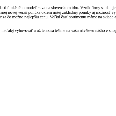
blasti funkčného modelárstva na slovenskom trhu. Vznik firmy sa datuj
asnej novej verzií ponúka okrem našej základnej ponuky aj možnosť vy
ar za čo možno najlepšiu cenu. Veľkú časť sortimentu máme na sklade 
y naďalej vyhovovať a už teraz sa tešíme na vašu návštevu nášho e-sh