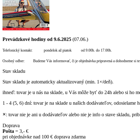
Prevádzkové hodiny od 9.6.2025
(07.06.)
Telefonický kontakt: pondelok až piatok od 9.00h. do 17.00h.
Osobný odber: Budeme Vás informovať, či je objednávka pripravená a dohodneme si te
Stav skladu
Stav skladu je automaticky aktualizovaný (min. 1×/deň).
ihneď
: tovar je u nás na sklade, u Vás môže byť do 24h alebo si ho m
1 - 4 (5, 6) dní
: tovar je na sklade u našich dodávateľov, odosielame ho
×
: tovar nie je ani u dodávateľov alebo nie je info o stave skladu, p
Doprava
Pošta
= 3,- €
pri objednávke nad 100 € doprava zdarma