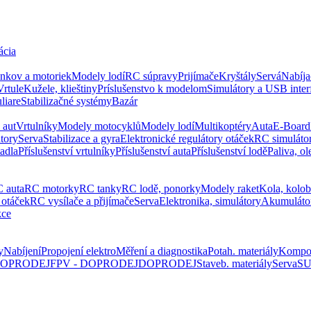
ácia
ankov a motoriek
Modely lodí
RC súpravy
Prijímače
Kryštály
Servá
Nabíja
Vrtule
Kužele, klieštiny
Príslušenstvo k modelom
Simulátory a USB inter
liare
Stabilizačné systémy
Bazár
 aut
Vrtulníky
Modely motocyklů
Modely lodí
Multikoptéry
Auta
E-Board
tory
Serva
Stabilizace a gyra
Elektronické regulátory otáček
RC simuláto
tadla
Příslušenství vrtulníky
Příslušenství auta
Příslušenství lodě
Paliva, ol
 auta
RC motorky
RC tanky
RC lodě, ponorky
Modely raket
Kola, kolo
 otáček
RC vysílače a přijímače
Serva
Elektronika, simulátory
Akumuláto
kce
y
Nabíjení
Propojení elektro
Měření a diagnostika
Potah. materiály
Kompo
 DOPRODEJ
FPV - DOPRODEJ
DOPRODEJ
Staveb. materiály
Serva
SU