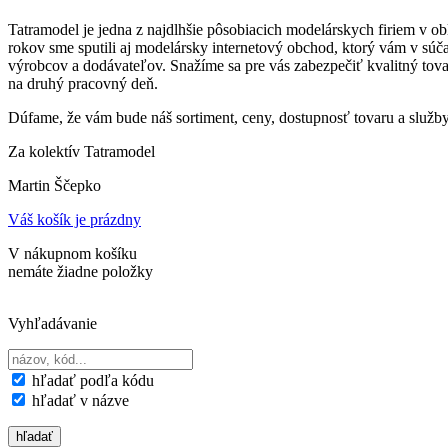
Tatramodel je jedna z najdlhšie pôsobiacich modelárskych firiem v o
rokov sme sputili aj modelársky internetový obchod, ktorý vám v súč
výrobcov a dodávateľov. Snažíme sa pre vás zabezpečiť kvalitný tov
na druhý pracovný deň.
Dúfame, že vám bude náš sortiment, ceny, dostupnosť tovaru a služb
Za kolektív Tatramodel
Martin Ščepko
Váš košík je prázdny
V nákupnom košíku
nemáte žiadne položky
Vyhľadávanie
hľadať podľa kódu
hľadať v názve