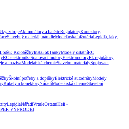
čky, zdroje
Akumulátory a batérie
Regulátory
Konektory,
face
Stavebný materiál, náradie
Modelárska bižutéria
Lepidlá, laky,
Lodě
E-Koloběžky
Insta360
Tanky
Modely ostatní
RC
ry
RC elektronika
Spalovací motory
Elektromotory
El. regulátory
eje a maziva
Modelářská chemie
Stavební materiály
Spojovací
běžky
Školní potřeby a doplňky
Elektrické autodráhy
Modely
ry
Kabely a konektory
Nářadí
Modelářská chemie
Stavební
zity
Lepidla
Nářadí
Vrtule
Ostatní
Heli -
PER VÝPRODEJ