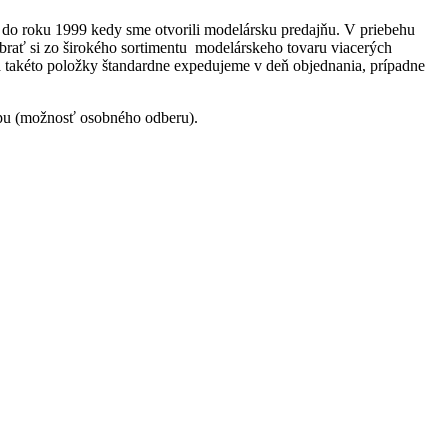
e do roku 1999 kedy sme otvorili modelársku predajňu. V priebehu
brať si zo širokého sortimentu modelárskeho tovaru viacerých
a takéto položky štandardne expedujeme v deň objednania, prípadne
opu (možnosť osobného odberu).