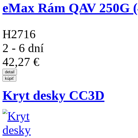
eMax Rám QAV 250G 
H2716
2 - 6 dní
42,27 €
Kryt desky CC3D