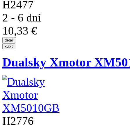
H2477
2 - 6 dní
10,33 €
Dualsky Xmotor XM5
H2776