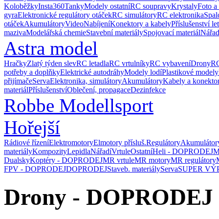
Koloběžky
Insta360
Tanky
Modely ostatní
RC soupravy
Krystaly
Foto a
gyra
Elektronické regulátory otáček
RC simulátory
RC elektronika
Spal
otáček
Akumulátory
Video
Nabíjení
Konektory a kabely
Příslušenství le
maziva
Modelářská chemie
Stavební materiály
Spojovací materiál
Nářad
Astra model
Hračky
Zlatý týden slev
RC letadla
RC vrtulníky
RC vybavení
Drony
RC
potřeby a doplňky
Elektrické autodráhy
Modely lodí
Plastikové modely
přijímače
Serva
Elektronika, simulátory
Akumulátory
Kabely a konekto
materiál
Příslušenství
Oblečení, propagace
Dezinfekce
Robbe Modellsport
Hořejší
Rádiové řízení
Elektromotory
Elmotory přísluš.
Regulátory
Akumulátor
materiály
Kompozity
Lepidla
Nářadí
Vrtule
Ostatní
Heli - DOPRODEJ
M
Dualsky
Koptéry - DOPRODEJ
MR vrtule
MR motory
MR regulátory
FPV - DOPRODEJ
DOPRODEJ
Staveb. materiály
Serva
SUPER VÝ
Drony - DOPRODEJ