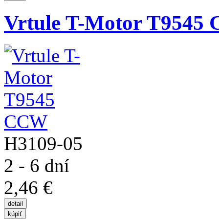
Vrtule T-Motor T9545
H3109-05
2 - 6 dní
2,46 €