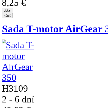
8,25 €
Sada T-motor AirGear 
H3109
2 - 6 dní