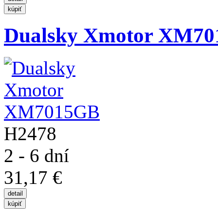
Dualsky Xmotor XM7
H2478
2 - 6 dní
31,17 €