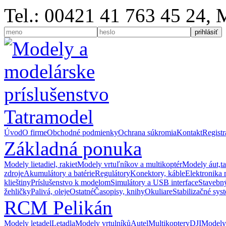
Tel.: 00421 41 763 45 24,
Úvod
O firme
Obchodné podmienky
Ochrana súkromia
Kontakt
Registr
Základná ponuka
Modely lietadiel, rakiet
Modely vrtuľníkov a multikoptér
Modely áut,t
zdroje
Akumulátory a batérie
Regulátory
Konektory, káble
Elektronika 
klieštiny
Príslušenstvo k modelom
Simulátory a USB interface
Stavebný
žehličky
Palivá, oleje
Ostatné
Časopisy, knihy
Okuliare
Stabilizačné sys
RCM Pelikán
Modely letadel
Letadla
Modely vrtulníků
Autel
Multikoptery
DJI
Modely