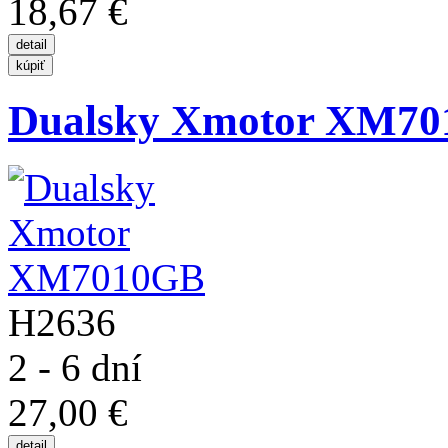
18,67 €
Dualsky Xmotor XM7
H2636
2 - 6 dní
27,00 €