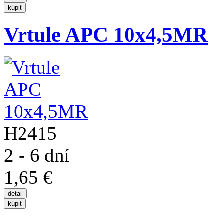
Vrtule APC 10x4,5MR
H2415
2 - 6 dní
1,65 €