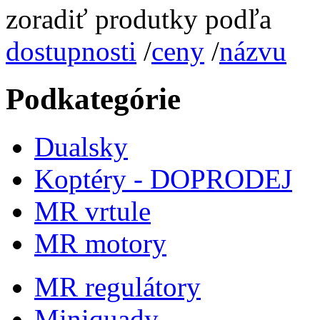
zoradiť produtky podľa
dostupnosti
/
ceny
/
názvu
Podkategórie
Dualsky
Koptéry - DOPRODEJ
MR vrtule
MR motory
MR regulátory
Miniquady