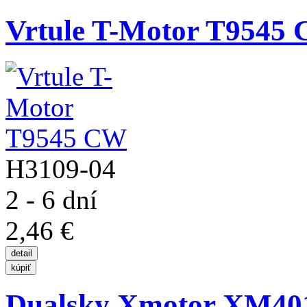
Vrtule T-Motor T9545
H3109-04
2 - 6 dní
2,46 €
Dualsky Xmotor XM401