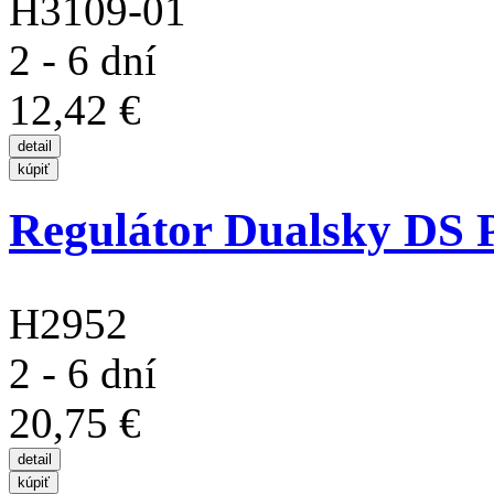
H3109-01
2 - 6 dní
12,42 €
Regulátor Dualsky DS
H2952
2 - 6 dní
20,75 €