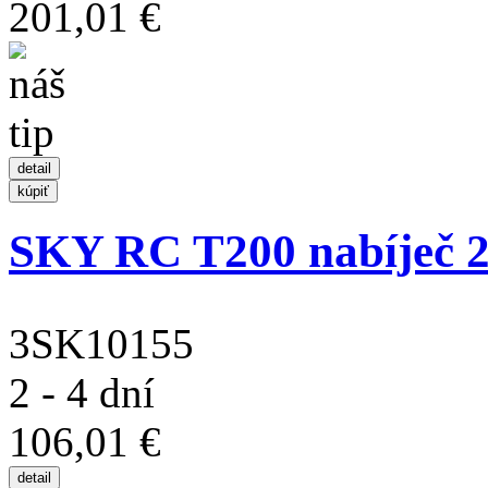
201,01 €
SKY RC T200 nabíječ
3SK10155
2 - 4 dní
106,01 €