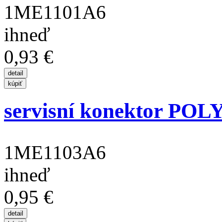
1ME1101A6
ihneď
0,93 €
servisní konektor POL
1ME1103A6
ihneď
0,95 €