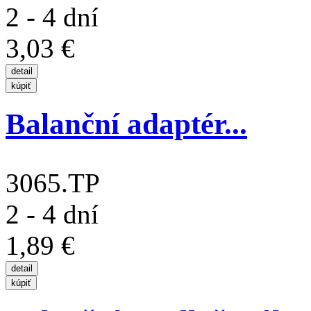
2 - 4 dní
3,03 €
Balanční adaptér...
3065.TP
2 - 4 dní
1,89 €