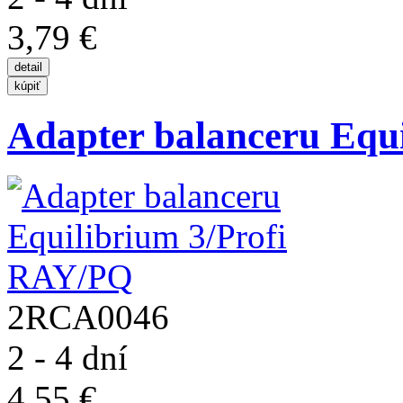
3,79 €
Adapter balanceru Equi
2RCA0046
2 - 4 dní
4,55 €