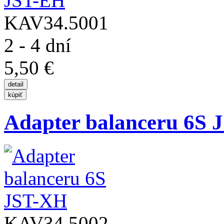
KAV34.5001
2 - 4 dní
5,50 €
Adapter balanceru 6S 
KAV34.5002