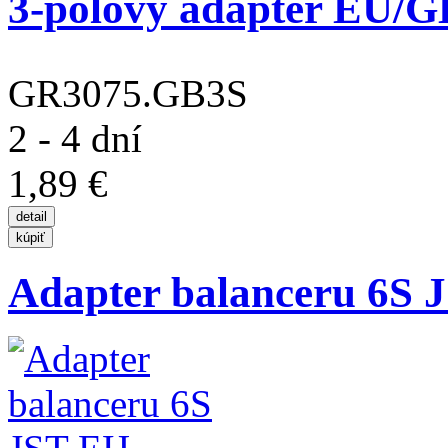
3-pólový adaptér EU/GB
GR3075.GB3S
2 - 4 dní
1,89 €
Adapter balanceru 6S 