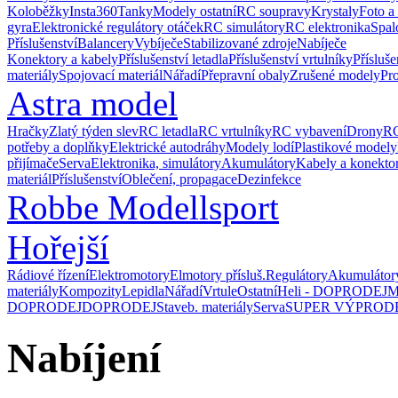
Koloběžky
Insta360
Tanky
Modely ostatní
RC soupravy
Krystaly
Foto a
gyra
Elektronické regulátory otáček
RC simulátory
RC elektronika
Spal
Příslušenství
Balancery
Vybíječe
Stabilizované zdroje
Nabíječe
Konektory a kabely
Příslušenství letadla
Příslušenství vrtulníky
Přísluše
materiály
Spojovací materiál
Nářadí
Přepravní obaly
Zrušené modely
Pr
Astra model
Hračky
Zlatý týden slev
RC letadla
RC vrtulníky
RC vybavení
Drony
RC
potřeby a doplňky
Elektrické autodráhy
Modely lodí
Plastikové modely
přijímače
Serva
Elektronika, simulátory
Akumulátory
Kabely a konekto
materiál
Příslušenství
Oblečení, propagace
Dezinfekce
Robbe Modellsport
Hořejší
Rádiové řízení
Elektromotory
Elmotory přísluš.
Regulátory
Akumulátor
materiály
Kompozity
Lepidla
Nářadí
Vrtule
Ostatní
Heli - DOPRODEJ
M
DOPRODEJ
DOPRODEJ
Staveb. materiály
Serva
SUPER VÝPROD
Nabíjení