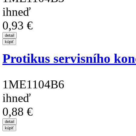
ihneď
0,93 €
Protikus servisního kon
1ME1104B6
ihneď
0,88 €