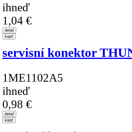
ihneď
1,04 €
servisní konektor THUN
1ME1102A5
ihneď
0,98 €