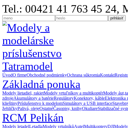
Tel.: 00421 41 763 45 24,
Úvod
O firme
Obchodné podmienky
Ochrana súkromia
Kontakt
Registr
Základná ponuka
Modely lietadiel, rakiet
Modely vrtuľníkov a multikoptér
Modely áut,t
zdroje
Akumulátory a batérie
Regulátory
Konektory, káble
Elektronika 
klieštiny
Príslušenstvo k modelom
Simulátory a USB interface
Stavebný
žehličky
Palivá, oleje
Ostatné
Časopisy, knihy
Okuliare
Stabilizačné sys
RCM Pelikán
Modely letadel
Letadla
Modely vrtulníků
Autel
Multikoptery
DJI
Modely