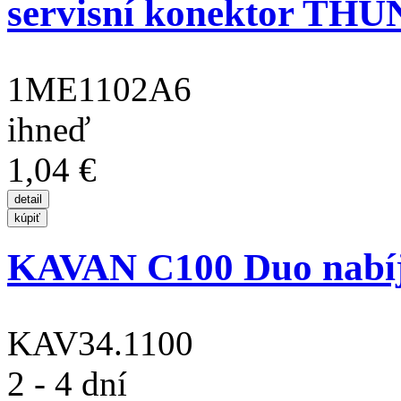
servisní konektor THUN
1ME1102A6
ihneď
1,04 €
KAVAN C100 Duo nabíje
KAV34.1100
2 - 4 dní