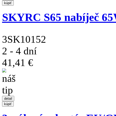
SKYRC S65 nabíječ 6
3SK10152
2 - 4 dní
41,41 €