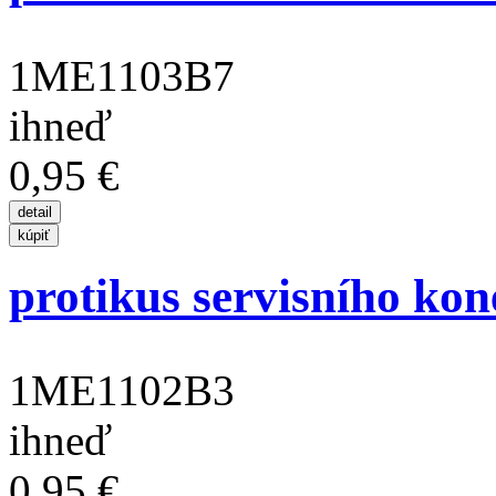
1ME1103B7
ihneď
0,95 €
protikus servisního kon
1ME1102B3
ihneď
0,95 €