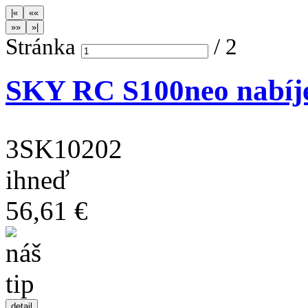
Stránka
/
2
SKY RC S100neo nabíj
3SK10202
ihneď
56,61 €