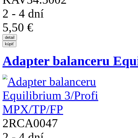
2 - 4 dní
5,50 €
Adapter balanceru Equi
2RCA0047
2 - 4 dní