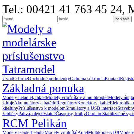
Tel.: 00421 41 763 45 24,
Úvod
O firme
Obchodné podmienky
Ochrana súkromia
Kontakt
Registr
Základná ponuka
Modely lietadiel, rakiet
Modely vrtuľníkov a multikoptér
Modely áut,t
zdroje
Akumulátory a batérie
Regulátory
Konektory, káble
Elektronika 
klieštiny
Príslušenstvo k modelom
Simulátory a USB interface
Stavebný
žehličky
Palivá, oleje
Ostatné
Časopisy, knihy
Okuliare
Stabilizačné sys
RCM Pelikán
Modely letadel
Letadla
Modely vrtulníků
Autel
Multikoptery
DJI
Modely