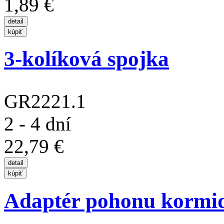
1,89 €
3-kolíková spojka
GR2221.1
2 - 4 dní
22,79 €
Adaptér pohonu kormi