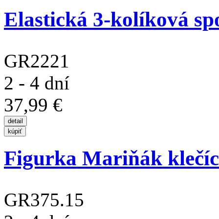
Elastická 3-kolíková sp
GR2221
2 - 4 dní
37,99 €
Figurka Mariňák klečí
GR375.15