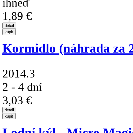
ihneď
1,89 €
Kormidlo (náhrada za 2
2014.3
2 - 4 dní
3,03 €
Lodní kýl - Micro Magi