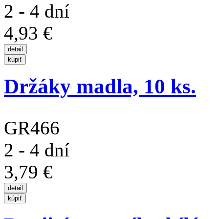
2 - 4 dní
4,93 €
Držáky madla, 10 ks.
GR466
2 - 4 dní
3,79 €