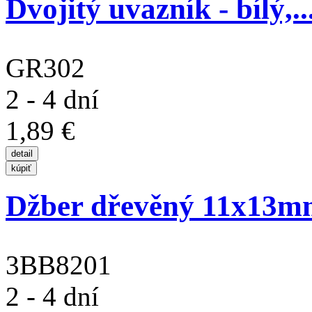
Dvojitý uvazník - bílý,..
GR302
2 - 4 dní
1,89 €
Džber dřevěný 11x13mm
3BB8201
2 - 4 dní