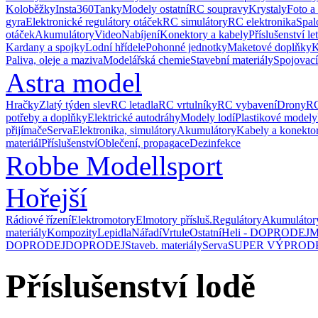
Koloběžky
Insta360
Tanky
Modely ostatní
RC soupravy
Krystaly
Foto a
gyra
Elektronické regulátory otáček
RC simulátory
RC elektronika
Spal
otáček
Akumulátory
Video
Nabíjení
Konektory a kabely
Příslušenství le
Kardany a spojky
Lodní hřídele
Pohonné jednotky
Maketové doplňky
K
Paliva, oleje a maziva
Modelářská chemie
Stavební materiály
Spojovací
Astra model
Hračky
Zlatý týden slev
RC letadla
RC vrtulníky
RC vybavení
Drony
RC
potřeby a doplňky
Elektrické autodráhy
Modely lodí
Plastikové modely
přijímače
Serva
Elektronika, simulátory
Akumulátory
Kabely a konekto
materiál
Příslušenství
Oblečení, propagace
Dezinfekce
Robbe Modellsport
Hořejší
Rádiové řízení
Elektromotory
Elmotory přísluš.
Regulátory
Akumulátor
materiály
Kompozity
Lepidla
Nářadí
Vrtule
Ostatní
Heli - DOPRODEJ
M
DOPRODEJ
DOPRODEJ
Staveb. materiály
Serva
SUPER VÝPROD
Příslušenství lodě