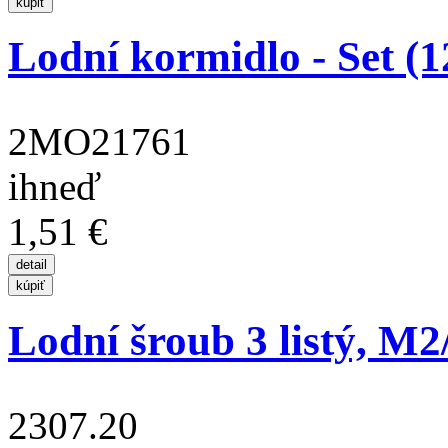
Lodní kormidlo - Set (
2MO21761
ihneď
1,51 €
Lodní šroub 3 listý, M
2307.20