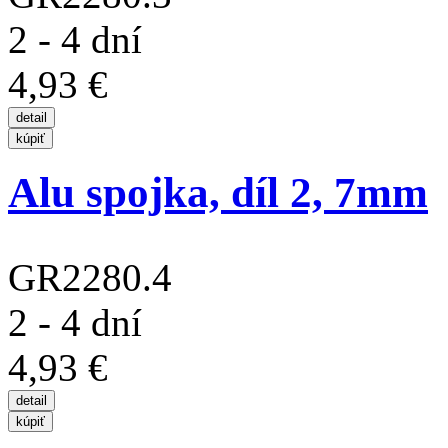
2 - 4 dní
4,93 €
Alu spojka, díl 2, 7mm
GR2280.4
2 - 4 dní
4,93 €