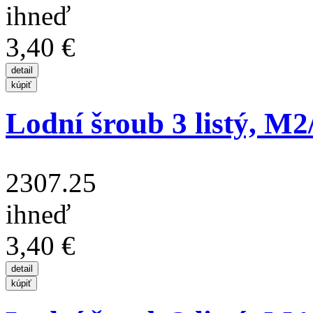
ihneď
3,40 €
Lodní šroub 3 listý, M
2307.25
ihneď
3,40 €