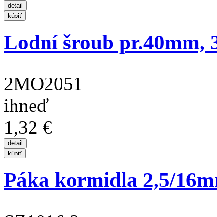
Lodní šroub pr.40mm, 3
2MO2051
ihneď
1,32 €
Páka kormidla 2,5/16m