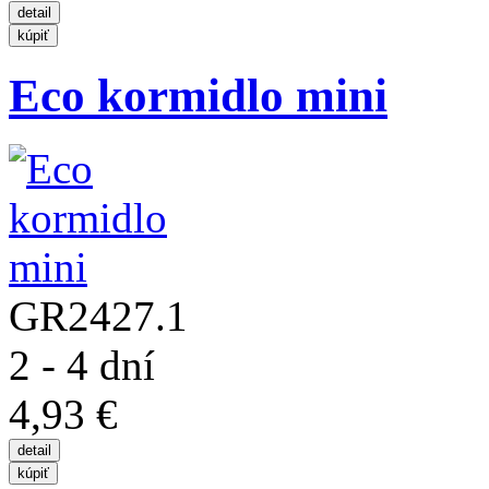
Eco kormidlo mini
GR2427.1
2 - 4 dní
4,93 €