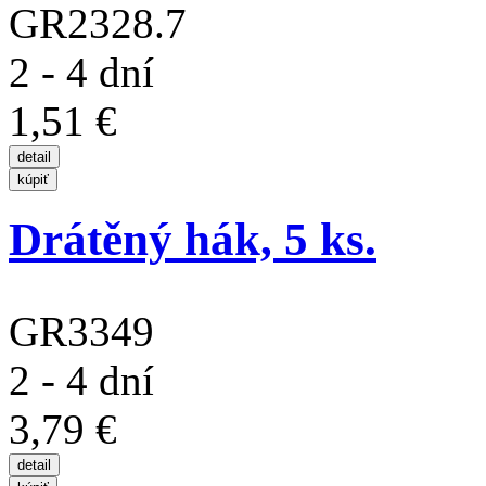
GR2328.7
2 - 4 dní
1,51 €
Drátěný hák, 5 ks.
GR3349
2 - 4 dní
3,79 €