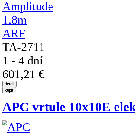
TA-2711
1 - 4 dní
601,21 €
APC vrtule 10x10E elek