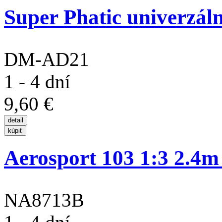
Super Phatic univerzální
DM-AD21
1 - 4 dní
9,60 €
Aerosport 103 1:3 2.4
NA8713B