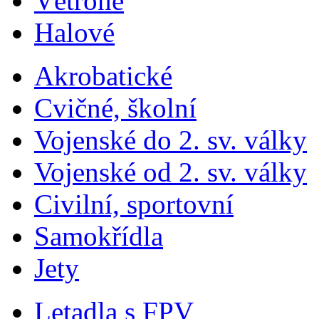
Větroně
Halové
Akrobatické
Cvičné, školní
Vojenské do 2. sv. války
Vojenské od 2. sv. války
Civilní, sportovní
Samokřídla
Jety
Letadla s FPV