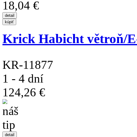
18,04 €
Krick Habicht větroň/E-
KR-11877
1 - 4 dní
124,26 €