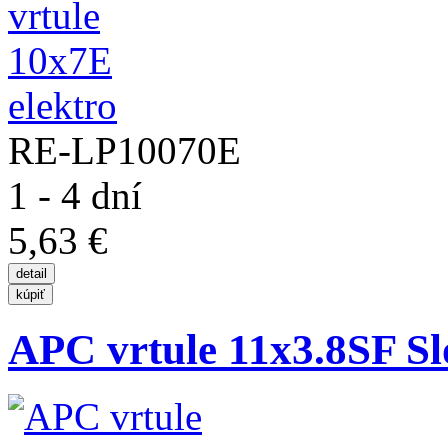
RE-LP10070E
1 - 4 dní
5,63 €
APC vrtule 11x3.8SF Sl