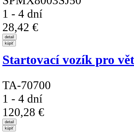
SPMX8003SJ50
1 - 4 dní
28,42 €
Startovací vozík pro vě
TA-70700
1 - 4 dní
120,28 €