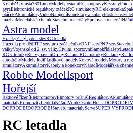
Koloběžky
Insta360
Tanky
Modely ostatní
RC soupravy
Krystaly
Foto a
gyra
Elektronické regulátory otáček
RC simulátory
RC elektronika
Spal
otáček
Akumulátory
Video
Nabíjení
Konektory a kabely
Příslušenství le
maziva
Modelářská chemie
Stavební materiály
Spojovací materiál
Nářad
Astra model
Hračky
Zlatý týden slev
RC letadla
Házedla pro děti
RTF sety pro začátečníky
BNF sety
PNP sety
Stavebni
války
Vojenské od 2. sv. války
Civilní, sportovní
Samokřídla
Jety
Letadl
RC vrtulníky
RC vybavení
Drony
RC auta
RC motorky
RC tanky
RC lo
autodráhy
Modely lodí
Plastikové modely
Kovové modely
Motory a reg
simulátory
Akumulátory
Kabely a konektory
Nářadí
Modelářská chemi
Robbe Modellsport
Hořejší
Rádiové řízení
Elektromotory
Elmotory přísluš.
Regulátory
Akumulátor
materiály
Kompozity
Lepidla
Nářadí
Vrtule
Ostatní
Heli - DOPRODEJ
M
DOPRODEJ
DOPRODEJ
Staveb. materiály
Serva
SUPER VÝPROD
RC letadla