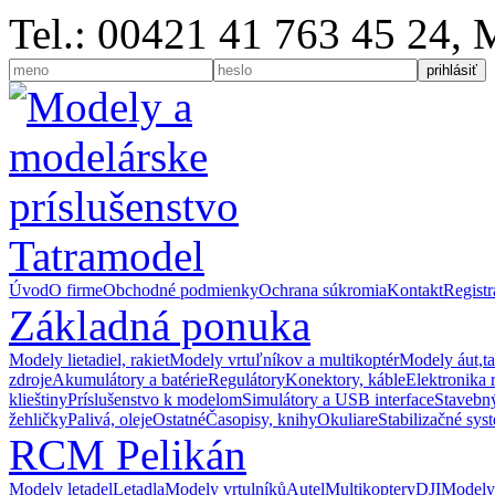
Tel.: 00421 41 763 45 24,
Úvod
O firme
Obchodné podmienky
Ochrana súkromia
Kontakt
Registr
Základná ponuka
Modely lietadiel, rakiet
Modely vrtuľníkov a multikoptér
Modely áut,t
zdroje
Akumulátory a batérie
Regulátory
Konektory, káble
Elektronika 
klieštiny
Príslušenstvo k modelom
Simulátory a USB interface
Stavebný
žehličky
Palivá, oleje
Ostatné
Časopisy, knihy
Okuliare
Stabilizačné sys
RCM Pelikán
Modely letadel
Letadla
Modely vrtulníků
Autel
Multikoptery
DJI
Modely