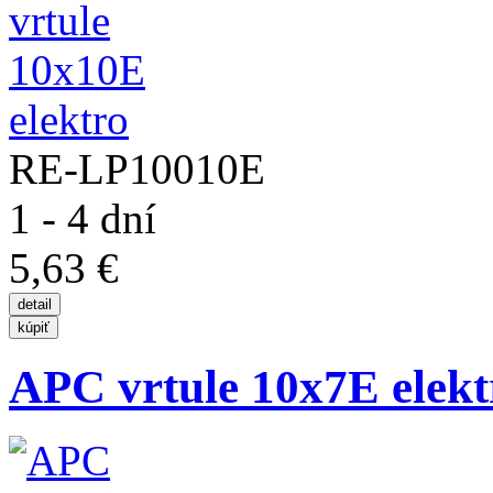
RE-LP10010E
1 - 4 dní
5,63 €
APC vrtule 10x7E elekt