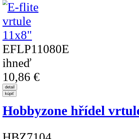
EFLP11080E
ihneď
10,86 €
Hobbyzone hřídel vrtul
HBZ7104