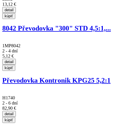
13,12 €
8042 Převodovka "300" STD 4,5:1,...
1MP8042
2 - 4 dní
5,12 €
Převodovka Kontronik KPG25 5,2:1
H1740
2 - 6 dní
82,90 €