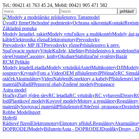
Tel.: 00421 41 763 45 24, Mobil: 00421 905 471 582
Úvod
O firme
Obchodné podmienky
Ochrana súkromia
Kontakt
Registr
Základná ponuka
Modely lietadiel, rakiet
Modely vrtuľníkov a multikoptér
Modely áut,t
káble
Elektronika rôzna
Elektromotory
Prevodovky
Prevodovky MP JET
Prevodovky rôzne
Príslušenstvo k prev.
Spaľovacie motory
Vrtule
Kužele, klieštiny
Príslušenstvo k modelom
Si
oleje
Ostatné
Časopisy, knihy
Okuliare
Stabilizačné systémy
Bazár
RCM Pelikán
Modely letadel
Letadla
Modely vrtulníků
Autel
Multikoptery
DJI
Modely
soupravy
Krystaly
Foto a Video
OEM příslušenství
Přijímače
RC Simulá
otáček
Akumulátory
Video
Nabíjení
Konektory a kabely
Příslušenství le
materiál
Nářadí
Přepravní obaly
Zrušené modely
Propagace
Astra model
Hračky
Zlatý týden slev
RC letadla
RC vrtulníky
RC vybavení
Drony
RC
lodí
Plastikové modely
Kovové modely
Motory a regulátory
Regulátory
materiály
Spojovací materiál
Příslušenství
Oblečení, propagace
Dezinfe
Robbe Modellsport
Hořejší
Rádiové řízení
Elektromotory
Elmotory přísluš.
Regulátory
Akumulátor
DOPRODEJ
Modely
Bižuterie
Auta - DOPRODEJ
Doplňky
Drony -