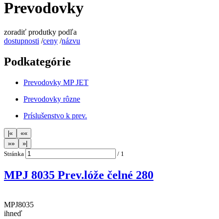
Prevodovky
zoradiť produtky podľa
dostupnosti
/
ceny
/
názvu
Podkategórie
Prevodovky MP JET
Prevodovky rôzne
Príslušenstvo k prev.
Stránka
/
1
MPJ 8035 Prev.lóže čelné 280
MPJ8035
ihneď