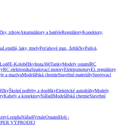
čky, zdroje
Akumulátory a batérie
Regulátory
Konektory,
ia
Lepidlá, laky, tmely
Poťahové mat., žehličky
Palivá,
Lodě
E-Koloběžky
Insta360
Tanky
Modely ostatní
RC
ry
RC elektronika
Spalovací motory
Elektromotory
El. regulátory
eje a maziva
Modelářská chemie
Stavební materiály
Spojovací
běžky
Školní potřeby a doplňky
Elektrické autodráhy
Modely
ry
Kabely a konektory
Nářadí
Modelářská chemie
Stavební
zity
Lepidla
Nářadí
Vrtule
Ostatní
Heli -
PER VÝPRODEJ