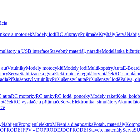
ácia
ankov a motoriek
Modely lodí
RC súpravy
Prijímače
Kryštály
Servá
Nabíja
mulátory a USB interface
Stavebný materiál, náradie
Modelárska bižutér
 aut
Vrtulníky
Modely motocyklů
Modely lodí
Multikoptéry
Auta
E-Board
tory
Serva
Stabilizace a gyra
Elektronické regulátory otáček
RC simuláto
tadla
Příslušenství vrtulníky
Příslušenství auta
Příslušenství lodě
Paliva, ol
 auta
RC motorky
RC tanky
RC lodě, ponorky
Modely raket
Kola, kolo
 otáček
RC vysílače a přijímače
Serva
Elektronika, simulátory
Akumuláto
kce
y
Nabíjení
Propojení elektro
Měření a diagnostika
Potah. materiály
Kompo
 DOPRODEJ
FPV - DOPRODEJ
DOPRODEJ
Staveb. materiály
Serva
SU