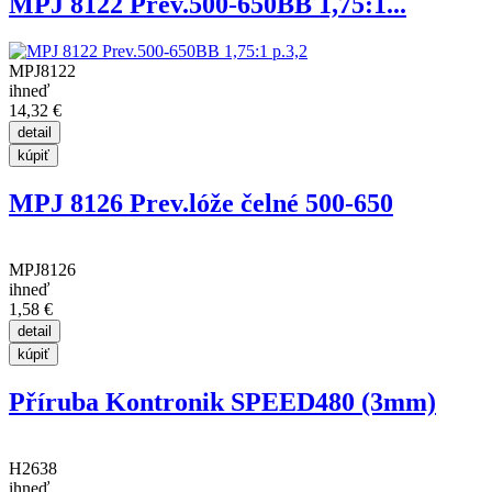
MPJ 8122 Prev.500-650BB 1,75:1...
MPJ8122
ihneď
14,32 €
MPJ 8126 Prev.lóže čelné 500-650
MPJ8126
ihneď
1,58 €
Příruba Kontronik SPEED480 (3mm)
H2638
ihneď