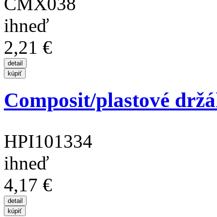
CMX038
ihneď
2,21 €
Composit/plastové držá
HPI101334
ihneď
4,17 €