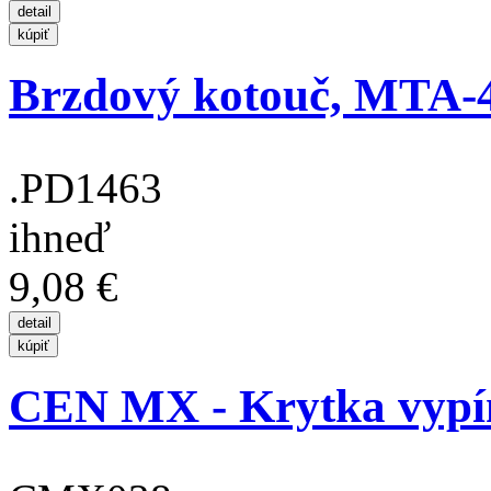
Brzdový kotouč, MTA-
.PD1463
ihneď
9,08 €
CEN MX - Krytka vypí