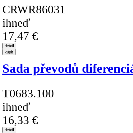
CRWR86031
ihneď
17,47 €
Sada převodů diferenci
T0683.100
ihneď
16,33 €