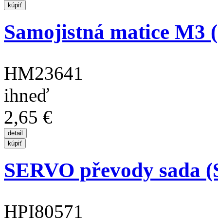
Samojistná matice M3 (
HM23641
ihneď
2,65 €
SERVO převody sada (
HPI80571