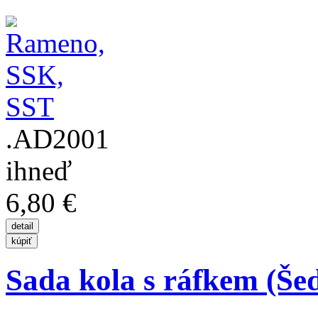
.AD2001
ihneď
6,80 €
Sada kola s ráfkem (Še