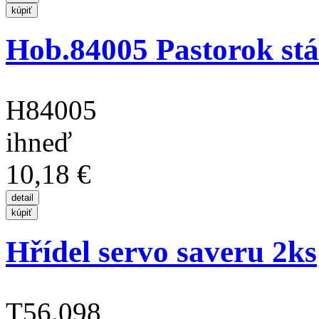
Hob.84005 Pastorok st
H84005
ihneď
10,18 €
Hřídel servo saveru 2ks
T56.098