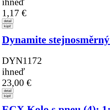
ihneď
1,17 €
Dynamite stejnosměrný
DYN1172
ihneď
23,00 €
ECX Kolo s pneu (4): 1