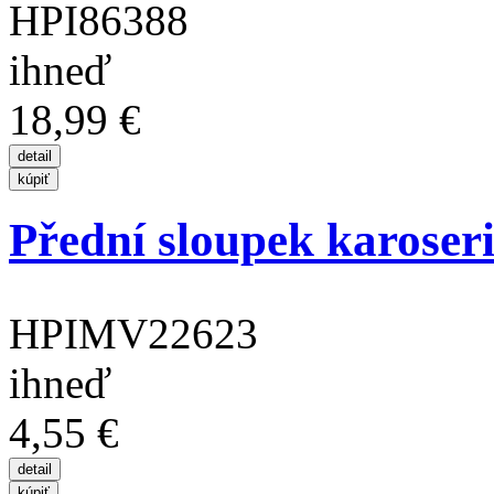
HPI86388
ihneď
18,99 €
Přední sloupek karoseri
HPIMV22623
ihneď
4,55 €