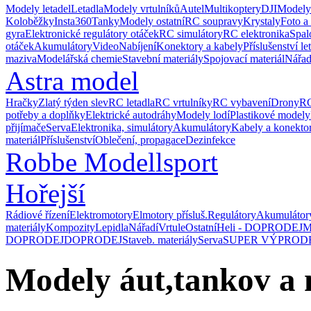
Modely letadel
Letadla
Modely vrtulníků
Autel
Multikoptery
DJI
Modely
Koloběžky
Insta360
Tanky
Modely ostatní
RC soupravy
Krystaly
Foto a
gyra
Elektronické regulátory otáček
RC simulátory
RC elektronika
Spal
otáček
Akumulátory
Video
Nabíjení
Konektory a kabely
Příslušenství le
maziva
Modelářská chemie
Stavební materiály
Spojovací materiál
Nářad
Astra model
Hračky
Zlatý týden slev
RC letadla
RC vrtulníky
RC vybavení
Drony
RC
potřeby a doplňky
Elektrické autodráhy
Modely lodí
Plastikové modely
přijímače
Serva
Elektronika, simulátory
Akumulátory
Kabely a konekto
materiál
Příslušenství
Oblečení, propagace
Dezinfekce
Robbe Modellsport
Hořejší
Rádiové řízení
Elektromotory
Elmotory přísluš.
Regulátory
Akumulátor
materiály
Kompozity
Lepidla
Nářadí
Vrtule
Ostatní
Heli - DOPRODEJ
M
DOPRODEJ
DOPRODEJ
Staveb. materiály
Serva
SUPER VÝPROD
Modely áut,tankov a 