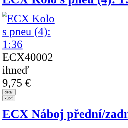
ECX40002
ihneď
9,75 €
ECX Náboj přední/zadn