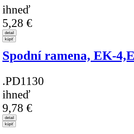
ihneď
5,28 €
Spodní ramena, EK-4,E
.PD1130
ihneď
9,78 €