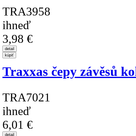
TRA3958
ihneď
3,98 €
Traxxas čepy závěsů kol
TRA7021
ihneď
6,01 €