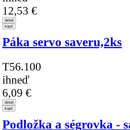
12,53 €
Páka servo saveru,2ks
T56.100
ihneď
6,09 €
Podložka a ségrovka - 