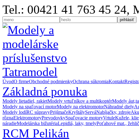
Tel.: 00421 41 763 45 24,
Úvod
O firme
Obchodné podmienky
Ochrana súkromia
Kontakt
Registr
Základná ponuka
Modely lietadiel, rakiet
Modely vrtuľníkov a multikoptér
Modely áut,t
Modely na spaľovací motor
Modely na elektromotor
Náhradné diely
Au
Modely lodí
RC súpravy
Prijímače
Kryštály
Servá
Nabíjačky, zdroje
Akum
rôzna
Elektromotory
Prevodovky
Spaľovacie motory
Vrtule
Kužele, klie
náradie
Modelárska bižutéria
Lepidlá, laky, tmely
Poťahové mat., žehli
RCM Pelikán