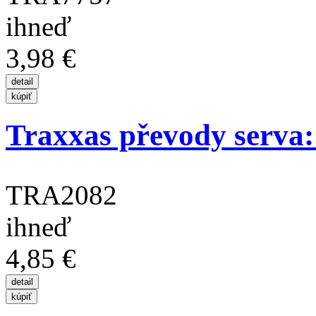
ihneď
3,98 €
Traxxas převody serva:
TRA2082
ihneď
4,85 €