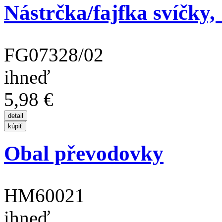
Nástrčka/fajfka svíčky, 
FG07328/02
ihneď
5,98 €
Obal převodovky
HM60021
ihneď