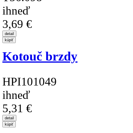
ihneď
3,69 €
Kotouč brzdy
HPI101049
ihneď
5,31 €