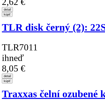
2,62 €
TLR disk černý (2): 2
TLR7011
ihneď
8,05 €
Traxxas čelní ozubené 