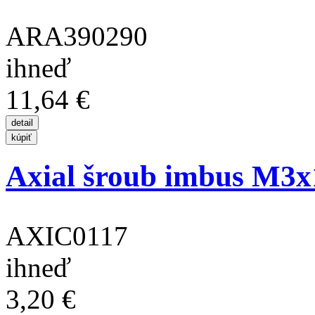
ARA390290
ihneď
11,64 €
Axial šroub imbus M3
AXIC0117
ihneď
3,20 €