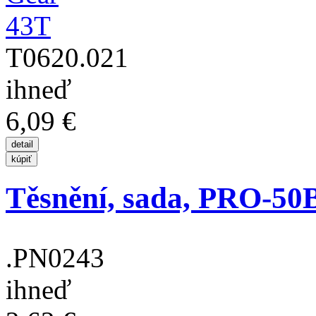
T0620.021
ihneď
6,09 €
Těsnění, sada, PRO-5
.PN0243
ihneď