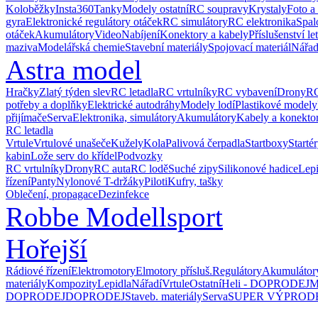
Koloběžky
Insta360
Tanky
Modely ostatní
RC soupravy
Krystaly
Foto a
gyra
Elektronické regulátory otáček
RC simulátory
RC elektronika
Spal
otáček
Akumulátory
Video
Nabíjení
Konektory a kabely
Příslušenství le
maziva
Modelářská chemie
Stavební materiály
Spojovací materiál
Nářad
Astra model
Hračky
Zlatý týden slev
RC letadla
RC vrtulníky
RC vybavení
Drony
RC
potřeby a doplňky
Elektrické autodráhy
Modely lodí
Plastikové modely
přijímače
Serva
Elektronika, simulátory
Akumulátory
Kabely a konekto
RC letadla
Vrtule
Vrtulové unašeče
Kužely
Kola
Palivová čerpadla
Startboxy
Starté
kabin
Lože serv do křídel
Podvozky
RC vrtulníky
Drony
RC auta
RC lodě
Suché zipy
Silikonové hadice
Lepi
řízení
Panty
Nylonové T-držáky
Piloti
Kufry, tašky
Oblečení, propagace
Dezinfekce
Robbe Modellsport
Hořejší
Rádiové řízení
Elektromotory
Elmotory přísluš.
Regulátory
Akumulátor
materiály
Kompozity
Lepidla
Nářadí
Vrtule
Ostatní
Heli - DOPRODEJ
M
DOPRODEJ
DOPRODEJ
Staveb. materiály
Serva
SUPER VÝPROD