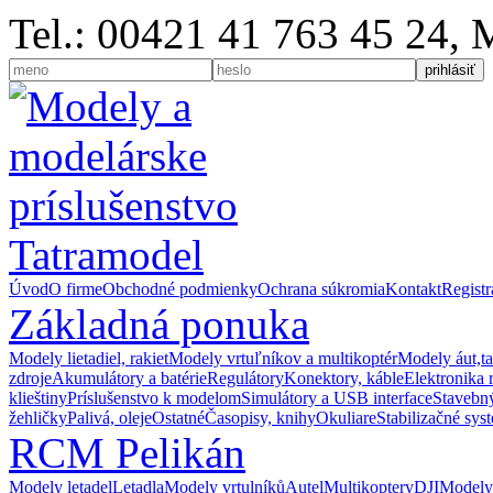
Tel.: 00421 41 763 45 24,
Úvod
O firme
Obchodné podmienky
Ochrana súkromia
Kontakt
Registr
Základná ponuka
Modely lietadiel, rakiet
Modely vrtuľníkov a multikoptér
Modely áut,t
zdroje
Akumulátory a batérie
Regulátory
Konektory, káble
Elektronika 
klieštiny
Príslušenstvo k modelom
Simulátory a USB interface
Stavebný
žehličky
Palivá, oleje
Ostatné
Časopisy, knihy
Okuliare
Stabilizačné sys
RCM Pelikán
Modely letadel
Letadla
Modely vrtulníků
Autel
Multikoptery
DJI
Modely