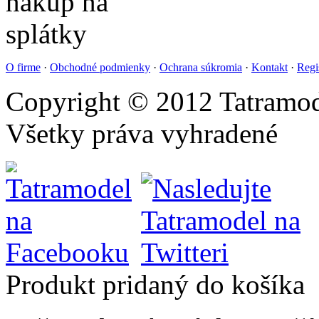
O firme
·
Obchodné podmienky
·
Ochrana súkromia
·
Kontakt
·
Regi
Copyright © 2012 Tatramod
Všetky práva vyhradené
Produkt pridaný do košíka