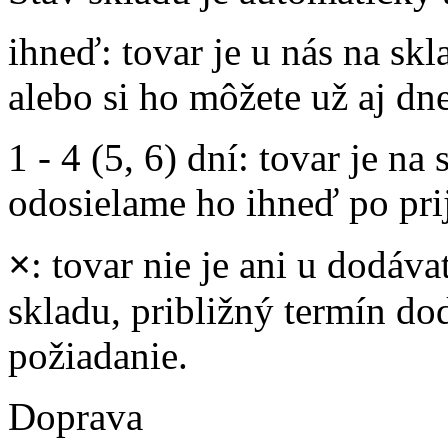
ihneď
: tovar je u nás na s
alebo si ho môžete už aj dn
1 - 4 (5, 6) dní
: tovar je na
odosielame ho ihneď po prij
×
: tovar nie je ani u dodáva
skladu, približný termín d
požiadanie.
Doprava