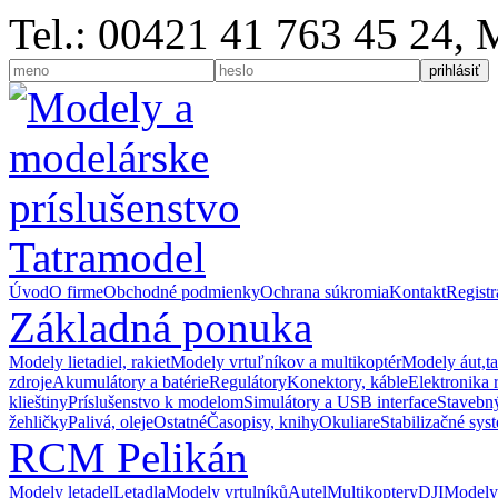
Tel.: 00421 41 763 45 24,
Úvod
O firme
Obchodné podmienky
Ochrana súkromia
Kontakt
Registr
Základná ponuka
Modely lietadiel, rakiet
Modely vrtuľníkov a multikoptér
Modely áut,t
zdroje
Akumulátory a batérie
Regulátory
Konektory, káble
Elektronika 
klieštiny
Príslušenstvo k modelom
Simulátory a USB interface
Stavebný
žehličky
Palivá, oleje
Ostatné
Časopisy, knihy
Okuliare
Stabilizačné sys
RCM Pelikán
Modely letadel
Letadla
Modely vrtulníků
Autel
Multikoptery
DJI
Modely