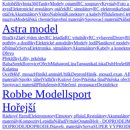
Koloběžky
Insta360
Tanky
Modely ostatní
RC soupravy
Krystaly
Foto a
gyra
Elektronické regulátory otáček
RC simulátory
RC elektronika
Spal
otáček
Akumulátory
Video
Nabíjení
Konektory a kabely
Příslušenství le
maziva
Modelářská chemie
Stavební materiály
Spojovací materiál
Nářad
Astra model
Hračky
Zlatý týden slev
RC letadla
RC vrtulníky
RC vybavení
Drony
RC
potřeby a doplňky
Elektrické autodráhy
Modely lodí
Plastikové modely
přijímače
Serva
Elektronika, simulátory
Akumulátory
Kabely a konekto
Dřevo
Překližky
Lišty, prkénka
Balsa
Smrk
Borovice
Ořech
Mahagon
Lípa
Tanganika
Líska
Dub
Hrušeň
B
Kulatina
Ocel
Měď, mosaz
Hliník
Laminát
Uhlík
Depron
Hliník, mosaz
Lexan, A
materiály
Spojky táhel
Vidličky
Kulové čepy
Prkénka lípa
Prkénka ořec
Spojovací materiál
Příslušenství
Oblečení, propagace
Dezinfekce
Robbe Modellsport
Hořejší
Rádiové řízení
Elektromotory
Elmotory přísluš.
Regulátory
Akumulátor
materiály
Kompozity
Lepidla
Nářadí
Vrtule
Ostatní
Heli - DOPRODEJ
M
DOPRODEJ
DOPRODEJ
Staveb. materiály
Serva
SUPER VÝPROD