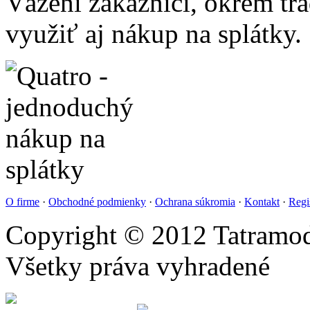
Vážení zákazníci, okrem t
využiť aj nákup na splátky.
O firme
·
Obchodné podmienky
·
Ochrana súkromia
·
Kontakt
·
Regi
Copyright © 2012 Tatramod
Všetky práva vyhradené