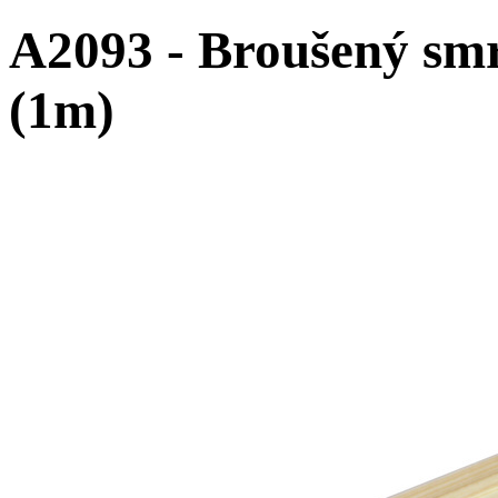
A2093 - Broušený sm
(1m)