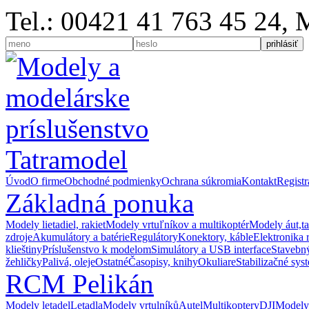
Tel.: 00421 41 763 45 24,
Úvod
O firme
Obchodné podmienky
Ochrana súkromia
Kontakt
Registr
Základná ponuka
Modely lietadiel, rakiet
Modely vrtuľníkov a multikoptér
Modely áut,t
zdroje
Akumulátory a batérie
Regulátory
Konektory, káble
Elektronika 
klieštiny
Príslušenstvo k modelom
Simulátory a USB interface
Stavebný
žehličky
Palivá, oleje
Ostatné
Časopisy, knihy
Okuliare
Stabilizačné sys
RCM Pelikán
Modely letadel
Letadla
Modely vrtulníků
Autel
Multikoptery
DJI
Modely