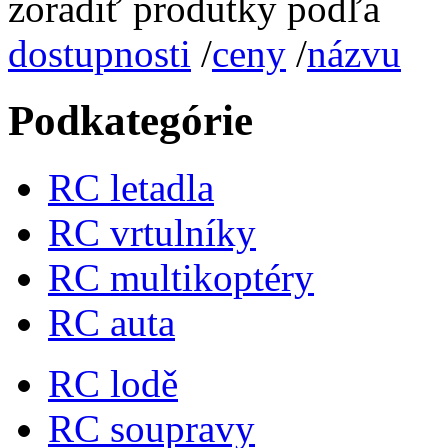
zoradiť produtky podľa
dostupnosti
/
ceny
/
názvu
Podkategórie
RC letadla
RC vrtulníky
RC multikoptéry
RC auta
RC lodě
RC soupravy