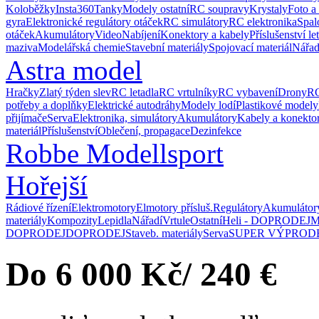
Koloběžky
Insta360
Tanky
Modely ostatní
RC soupravy
Krystaly
Foto a
gyra
Elektronické regulátory otáček
RC simulátory
RC elektronika
Spal
otáček
Akumulátory
Video
Nabíjení
Konektory a kabely
Příslušenství le
maziva
Modelářská chemie
Stavební materiály
Spojovací materiál
Nářad
Astra model
Hračky
Zlatý týden slev
RC letadla
RC vrtulníky
RC vybavení
Drony
RC
potřeby a doplňky
Elektrické autodráhy
Modely lodí
Plastikové modely
přijímače
Serva
Elektronika, simulátory
Akumulátory
Kabely a konekto
materiál
Příslušenství
Oblečení, propagace
Dezinfekce
Robbe Modellsport
Hořejší
Rádiové řízení
Elektromotory
Elmotory přísluš.
Regulátory
Akumulátor
materiály
Kompozity
Lepidla
Nářadí
Vrtule
Ostatní
Heli - DOPRODEJ
M
DOPRODEJ
DOPRODEJ
Staveb. materiály
Serva
SUPER VÝPROD
Do 6 000 Kč/ 240 €