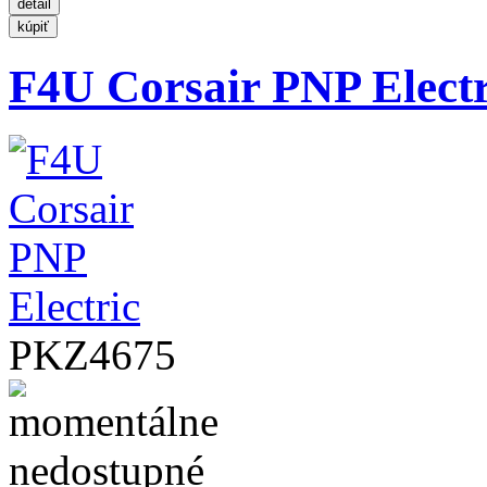
F4U Corsair PNP Electr
PKZ4675