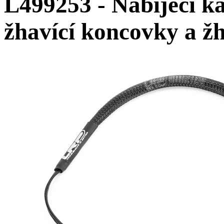
L499253 - Nabíjecí k
žhavící koncovky a ž