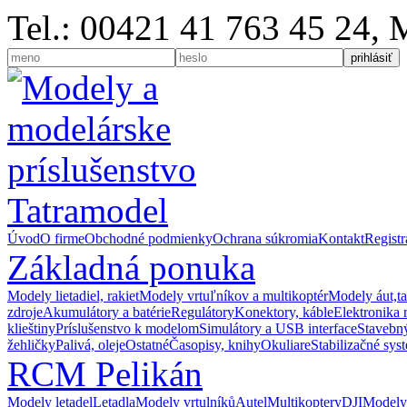
Tel.: 00421 41 763 45 24,
Úvod
O firme
Obchodné podmienky
Ochrana súkromia
Kontakt
Registr
Základná ponuka
Modely lietadiel, rakiet
Modely vrtuľníkov a multikoptér
Modely áut,t
zdroje
Akumulátory a batérie
Regulátory
Konektory, káble
Elektronika 
klieštiny
Príslušenstvo k modelom
Simulátory a USB interface
Stavebný
žehličky
Palivá, oleje
Ostatné
Časopisy, knihy
Okuliare
Stabilizačné sys
RCM Pelikán
Modely letadel
Letadla
Modely vrtulníků
Autel
Multikoptery
DJI
Modely