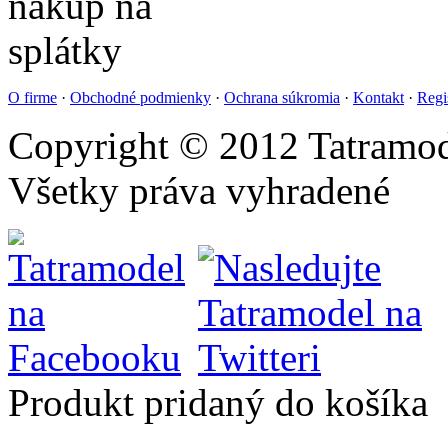
O firme
·
Obchodné podmienky
·
Ochrana súkromia
·
Kontakt
·
Regi
Copyright © 2012 Tatramod
Všetky práva vyhradené
Produkt pridaný do košíka