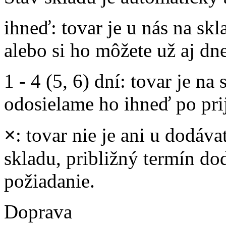
ihneď
: tovar je u nás na s
alebo si ho môžete už aj dn
1 - 4 (5, 6) dní
: tovar je na
odosielame ho ihneď po prij
×
: tovar nie je ani u dodáva
skladu, približný termín d
požiadanie.
Doprava