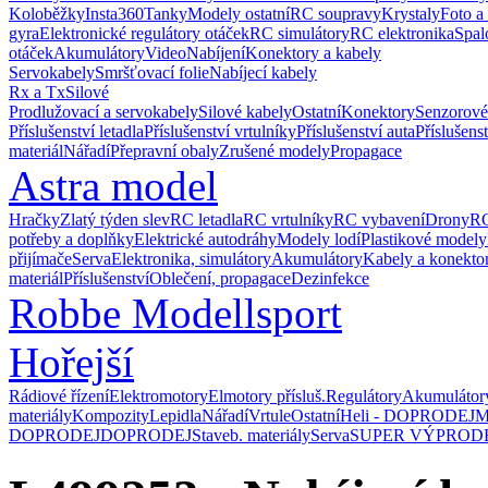
Koloběžky
Insta360
Tanky
Modely ostatní
RC soupravy
Krystaly
Foto a
gyra
Elektronické regulátory otáček
RC simulátory
RC elektronika
Spal
otáček
Akumulátory
Video
Nabíjení
Konektory a kabely
Servokabely
Smršťovací folie
Nabíjecí kabely
Rx a Tx
Silové
Prodlužovací a servokabely
Silové kabely
Ostatní
Konektory
Senzorové
Příslušenství letadla
Příslušenství vrtulníky
Příslušenství auta
Příslušens
materiál
Nářadí
Přepravní obaly
Zrušené modely
Propagace
Astra model
Hračky
Zlatý týden slev
RC letadla
RC vrtulníky
RC vybavení
Drony
RC
potřeby a doplňky
Elektrické autodráhy
Modely lodí
Plastikové modely
přijímače
Serva
Elektronika, simulátory
Akumulátory
Kabely a konekto
materiál
Příslušenství
Oblečení, propagace
Dezinfekce
Robbe Modellsport
Hořejší
Rádiové řízení
Elektromotory
Elmotory přísluš.
Regulátory
Akumulátor
materiály
Kompozity
Lepidla
Nářadí
Vrtule
Ostatní
Heli - DOPRODEJ
M
DOPRODEJ
DOPRODEJ
Staveb. materiály
Serva
SUPER VÝPROD