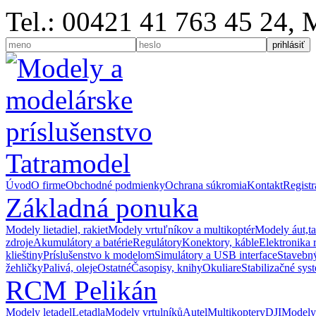
Tel.: 00421 41 763 45 24,
Úvod
O firme
Obchodné podmienky
Ochrana súkromia
Kontakt
Registr
Základná ponuka
Modely lietadiel, rakiet
Modely vrtuľníkov a multikoptér
Modely áut,t
zdroje
Akumulátory a batérie
Regulátory
Konektory, káble
Elektronika 
klieštiny
Príslušenstvo k modelom
Simulátory a USB interface
Stavebný
žehličky
Palivá, oleje
Ostatné
Časopisy, knihy
Okuliare
Stabilizačné sys
RCM Pelikán
Modely letadel
Letadla
Modely vrtulníků
Autel
Multikoptery
DJI
Modely