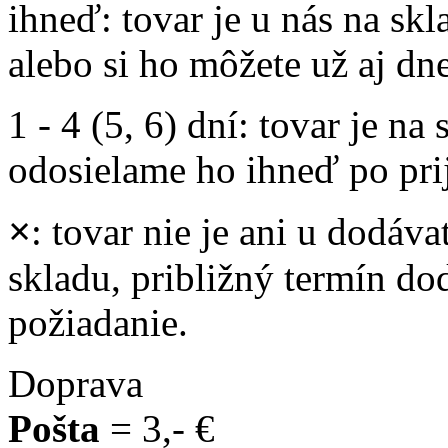
ihneď
: tovar je u nás na s
alebo si ho môžete už aj dn
1 - 4 (5, 6) dní
: tovar je na
odosielame ho ihneď po prij
×
: tovar nie je ani u dodáva
skladu, približný termín d
požiadanie.
Doprava
Pošta
= 3,- €