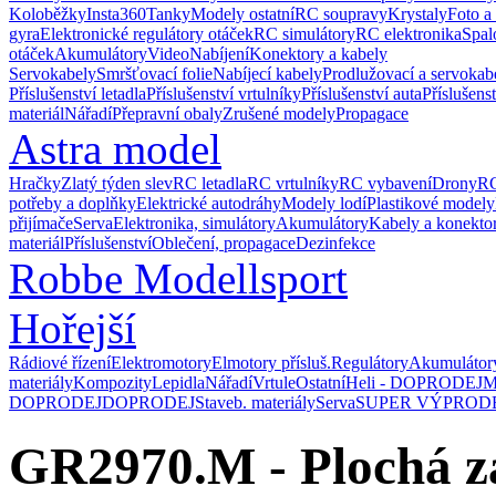
Koloběžky
Insta360
Tanky
Modely ostatní
RC soupravy
Krystaly
Foto a
gyra
Elektronické regulátory otáček
RC simulátory
RC elektronika
Spal
otáček
Akumulátory
Video
Nabíjení
Konektory a kabely
Servokabely
Smršťovací folie
Nabíjecí kabely
Prodlužovací a servokab
Příslušenství letadla
Příslušenství vrtulníky
Příslušenství auta
Příslušens
materiál
Nářadí
Přepravní obaly
Zrušené modely
Propagace
Astra model
Hračky
Zlatý týden slev
RC letadla
RC vrtulníky
RC vybavení
Drony
RC
potřeby a doplňky
Elektrické autodráhy
Modely lodí
Plastikové modely
přijímače
Serva
Elektronika, simulátory
Akumulátory
Kabely a konekto
materiál
Příslušenství
Oblečení, propagace
Dezinfekce
Robbe Modellsport
Hořejší
Rádiové řízení
Elektromotory
Elmotory přísluš.
Regulátory
Akumulátor
materiály
Kompozity
Lepidla
Nářadí
Vrtule
Ostatní
Heli - DOPRODEJ
M
DOPRODEJ
DOPRODEJ
Staveb. materiály
Serva
SUPER VÝPROD
GR2970.M - Plochá z