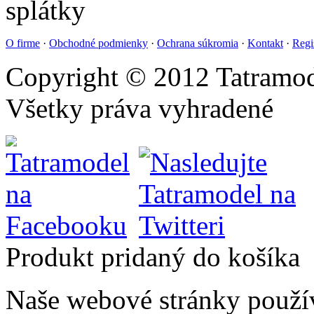
O firme
·
Obchodné podmienky
·
Ochrana súkromia
·
Kontakt
·
Regi
Copyright © 2012 Tatramod
Všetky práva vyhradené
Produkt pridaný do košíka
Naše webové stránky použí