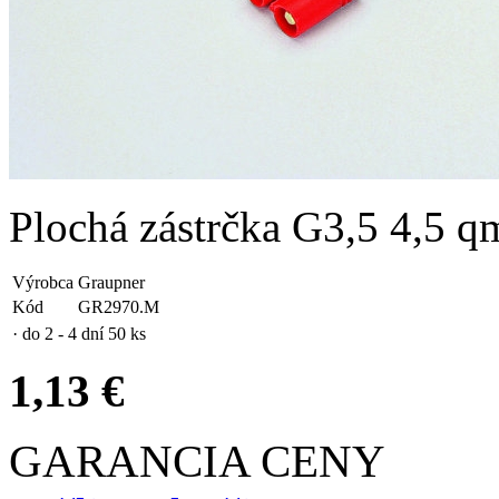
Plochá zástrčka G3,5 4,5 q
Výrobca
Graupner
Kód
GR2970.M
· do 2 - 4 dní
50 ks
1,13 €
GARANCIA CENY