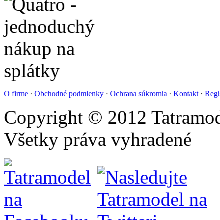
O firme
·
Obchodné podmienky
·
Ochrana súkromia
·
Kontakt
·
Regi
Copyright © 2012 Tatramod
Všetky práva vyhradené