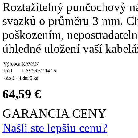
Roztažitelný punčochový n
svazků o průměru 3 mm. C
poškozením, nepostradatel
úhledné uložení vaší kabelá
Výrobca
KAVAN
Kód
KAV36.61114.25
· do 2 - 4 dní
5 ks
64,59 €
GARANCIA CENY
Našli ste lepšiu cenu?