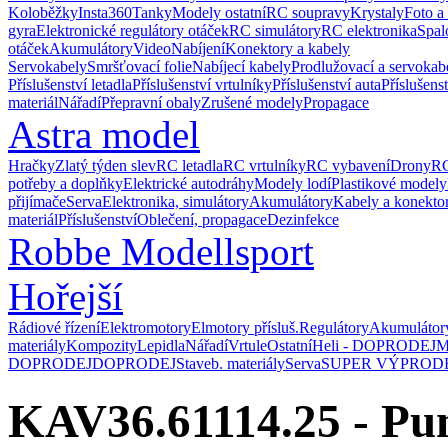
Koloběžky
Insta360
Tanky
Modely ostatní
RC soupravy
Krystaly
Foto a
gyra
Elektronické regulátory otáček
RC simulátory
RC elektronika
Spal
otáček
Akumulátory
Video
Nabíjení
Konektory a kabely
Servokabely
Smršťovací folie
Nabíjecí kabely
Prodlužovací a servokab
Příslušenství letadla
Příslušenství vrtulníky
Příslušenství auta
Příslušens
materiál
Nářadí
Přepravní obaly
Zrušené modely
Propagace
Astra model
Hračky
Zlatý týden slev
RC letadla
RC vrtulníky
RC vybavení
Drony
RC
potřeby a doplňky
Elektrické autodráhy
Modely lodí
Plastikové modely
přijímače
Serva
Elektronika, simulátory
Akumulátory
Kabely a konekto
materiál
Příslušenství
Oblečení, propagace
Dezinfekce
Robbe Modellsport
Hořejší
Rádiové řízení
Elektromotory
Elmotory přísluš.
Regulátory
Akumulátor
materiály
Kompozity
Lepidla
Nářadí
Vrtule
Ostatní
Heli - DOPRODEJ
M
DOPRODEJ
DOPRODEJ
Staveb. materiály
Serva
SUPER VÝPROD
KAV36.61114.25 - Pu