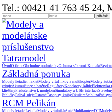
Tel.: 00421 41 763 45 24,
Úvod
O firme
Obchodné podmienky
Ochrana súkromia
Kontakt
Registr
Základná ponuka
Modely lietadiel, rakiet
Modely vrtuľníkov a multikoptér
Modely áut,t
zdroje
Akumulátory a batérie
Regulátory
Konektory, káble
Elektronika 
klieštiny
Príslušenstvo k modelom
Simulátory a USB interface
Stavebný
žehličky
Palivá, oleje
Ostatné
Časopisy, knihy
Okuliare
Stabilizačné sys
RCM Pelikán
Modely letadel
Letadla
Modely vrtulníků
Autel
Multikoptery
DJI
Modely