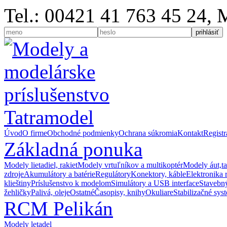
Tel.: 00421 41 763 45 24,
Úvod
O firme
Obchodné podmienky
Ochrana súkromia
Kontakt
Registr
Základná ponuka
Modely lietadiel, rakiet
Modely vrtuľníkov a multikoptér
Modely áut,t
zdroje
Akumulátory a batérie
Regulátory
Konektory, káble
Elektronika 
klieštiny
Príslušenstvo k modelom
Simulátory a USB interface
Stavebný
žehličky
Palivá, oleje
Ostatné
Časopisy, knihy
Okuliare
Stabilizačné sys
RCM Pelikán
Modely letadel