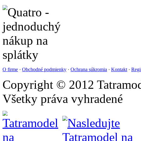
O firme
·
Obchodné podmienky
·
Ochrana súkromia
·
Kontakt
·
Regi
Copyright © 2012 Tatramod
Všetky práva vyhradené