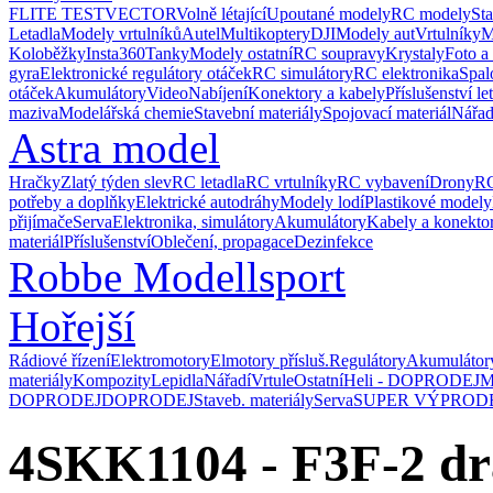
FLITE TEST
VECTOR
Volně létající
Upoutané modely
RC modely
St
Letadla
Modely vrtulníků
Autel
Multikoptery
DJI
Modely aut
Vrtulníky
M
Koloběžky
Insta360
Tanky
Modely ostatní
RC soupravy
Krystaly
Foto a
gyra
Elektronické regulátory otáček
RC simulátory
RC elektronika
Spal
otáček
Akumulátory
Video
Nabíjení
Konektory a kabely
Příslušenství le
maziva
Modelářská chemie
Stavební materiály
Spojovací materiál
Nářad
Astra model
Hračky
Zlatý týden slev
RC letadla
RC vrtulníky
RC vybavení
Drony
RC
potřeby a doplňky
Elektrické autodráhy
Modely lodí
Plastikové modely
přijímače
Serva
Elektronika, simulátory
Akumulátory
Kabely a konekto
materiál
Příslušenství
Oblečení, propagace
Dezinfekce
Robbe Modellsport
Hořejší
Rádiové řízení
Elektromotory
Elmotory přísluš.
Regulátory
Akumulátor
materiály
Kompozity
Lepidla
Nářadí
Vrtule
Ostatní
Heli - DOPRODEJ
M
DOPRODEJ
DOPRODEJ
Staveb. materiály
Serva
SUPER VÝPROD
4SKK1104 - F3F-2 d