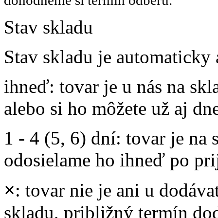
dohodneme si termín odberu.
Stav skladu
Stav skladu je automaticky 
ihneď
: tovar je u nás na s
alebo si ho môžete už aj dn
1 - 4 (5, 6) dní
: tovar je na
odosielame ho ihneď po prij
×
: tovar nie je ani u dodáva
skladu, približný termín d