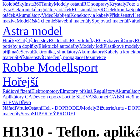
Koloběžky
Insta360
Tanky
Modely ostatní
RC soupravy
Krystaly
Foto a
gyra
Elektronické regulátory otáček
RC simulátory
RC elektronika
Spal
otáček
Akumulátory
Video
Nabíjení
Konektory a kabely
Příslušenství le
maziva
Modelářská chemie
Stavební materiály
Spojovací materiál
Nářad
Astra model
Hračky
Zlatý týden slev
RC letadla
RC vrtulníky
RC vybavení
Drony
RC
potřeby a doplňky
Elektrické autodráhy
Modely lodí
Plastikové modely
přijímače
Serva
Elektronika, simulátory
Akumulátory
Kabely a konekto
materiál
Příslušenství
Oblečení, propagace
Dezinfekce
Robbe Modellsport
Hořejší
Rádiové řízení
Elektromotory
Elmotory přísluš.
Regulátory
Akumulátor
Aplikátory CA
Devcon epoxy
Loctite SLEVA
Sicomet CA
BSI vteřino
SLEVA
Dřevo
Nářadí
Vrtule
Ostatní
Heli - DOPRODEJ
Modely
Bižuterie
Auta - DO
materiály
Serva
SUPER VÝPRODEJ
H1310 - Teflon. aplik