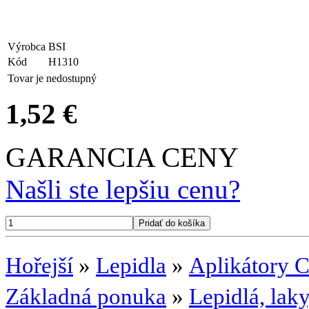
Výrobca
BSI
Kód
H1310
Tovar je nedostupný
1,52 €
GARANCIA CENY
Našli ste lepšiu cenu?
Hořejší
»
Lepidla
»
Aplikátory 
Základná ponuka
»
Lepidlá, laky