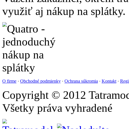
využiť aj nákup na splátky.
O firme
·
Obchodné podmienky
·
Ochrana súkromia
·
Kontakt
·
Regi
Copyright © 2012 Tatramod
Všetky práva vyhradené