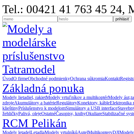
Tel.: 00421 41 763 45 24,
Úvod
O firme
Obchodné podmienky
Ochrana súkromia
Kontakt
Registr
Základná ponuka
Modely lietadiel, rakiet
Modely vrtuľníkov a multikoptér
Modely áut,t
zdroje
Akumulátory a batérie
Regulátory
Konektory, káble
Elektronika 
klieštiny
Príslušenstvo k modelom
Simulátory a USB interface
Stavebný
žehličky
Palivá, oleje
Ostatné
Časopisy, knihy
Okuliare
Stabilizačné sys
RCM Pelikán
Modely letadel
Letadla
Modely vrtulníků
Autel
Multikoptery
DJI
Modely