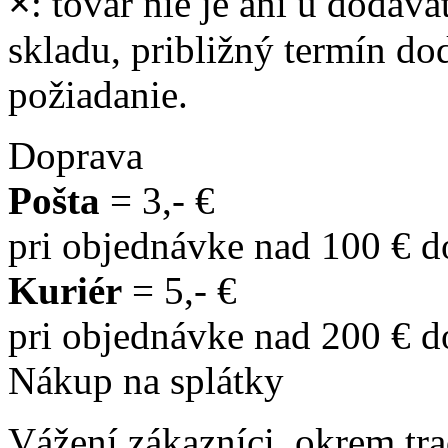
×
: tovar nie je ani u dodáva
skladu, približný termín d
požiadanie.
Doprava
Pošta
= 3,- €
pri objednávke nad 100 € 
Kuriér
= 5,- €
pri objednávke nad 200 € 
Nákup na splátky
Vážení zákazníci, okrem t