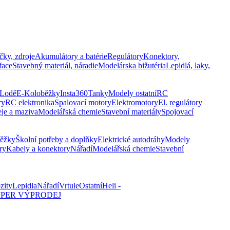
čky, zdroje
Akumulátory a batérie
Regulátory
Konektory,
face
Stavebný materiál, náradie
Modelárska bižutéria
Lepidlá, laky,
Lodě
E-Koloběžky
Insta360
Tanky
Modely ostatní
RC
ry
RC elektronika
Spalovací motory
Elektromotory
El. regulátory
eje a maziva
Modelářská chemie
Stavební materiály
Spojovací
běžky
Školní potřeby a doplňky
Elektrické autodráhy
Modely
ry
Kabely a konektory
Nářadí
Modelářská chemie
Stavební
zity
Lepidla
Nářadí
Vrtule
Ostatní
Heli -
PER VÝPRODEJ