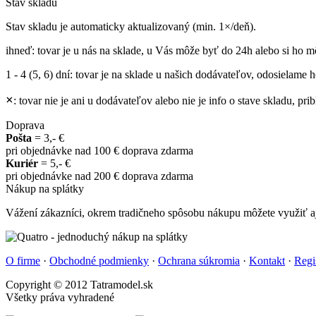
Stav skladu
Stav skladu je automaticky aktualizovaný (min. 1×/deň).
ihneď
: tovar je u nás na sklade, u Vás môže byť do 24h alebo si ho m
1 - 4 (5, 6) dní
: tovar je na sklade u našich dodávateľov, odosielame ho
×
: tovar nie je ani u dodávateľov alebo nie je info o stave skladu, p
Doprava
Pošta
= 3,- €
pri objednávke nad 100 € doprava zdarma
Kuriér
= 5,- €
pri objednávke nad 200 € doprava zdarma
Nákup na splátky
Vážení zákazníci, okrem tradičneho spôsobu nákupu môžete využiť aj
O firme
·
Obchodné podmienky
·
Ochrana súkromia
·
Kontakt
·
Regi
Copyright © 2012 Tatramodel.sk
Všetky práva vyhradené