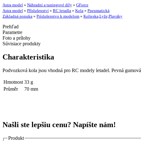
Astra model
»
Náhradní a tuningové díly
»
GForce
Astra model
»
Příslušenství
»
RC letadla
»
Kola
»
Pneumatická
Základná ponuka
»
Príslušenstvo k modelom
»
Kolieska,Lyže,Plaváky
Prehľad
Parametre
Foto a prílohy
Súvisiace produkty
Charakteristika
Podvozková kola jsou vhodná pro RC modely letadel. Pevná gumová p
Hmotnost
33 g
Průměr
70 mm
Našli ste lepšiu cenu? Napíšte nám!
Produkt