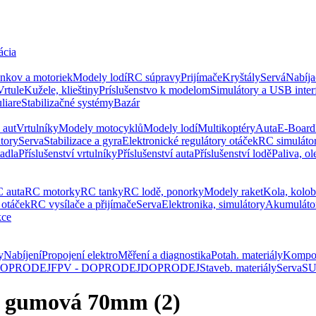
ácia
ankov a motoriek
Modely lodí
RC súpravy
Prijímače
Kryštály
Servá
Nabíja
Vrtule
Kužele, klieštiny
Príslušenstvo k modelom
Simulátory a USB inter
liare
Stabilizačné systémy
Bazár
 aut
Vrtulníky
Modely motocyklů
Modely lodí
Multikoptéry
Auta
E-Board
tory
Serva
Stabilizace a gyra
Elektronické regulátory otáček
RC simuláto
tadla
Příslušenství vrtulníky
Příslušenství auta
Příslušenství lodě
Paliva, ol
 auta
RC motorky
RC tanky
RC lodě, ponorky
Modely raket
Kola, kolo
 otáček
RC vysílače a přijímače
Serva
Elektronika, simulátory
Akumuláto
kce
y
Nabíjení
Propojení elektro
Měření a diagnostika
Potah. materiály
Kompo
 DOPRODEJ
FPV - DOPRODEJ
DOPRODEJ
Staveb. materiály
Serva
SU
a gumová 70mm (2)