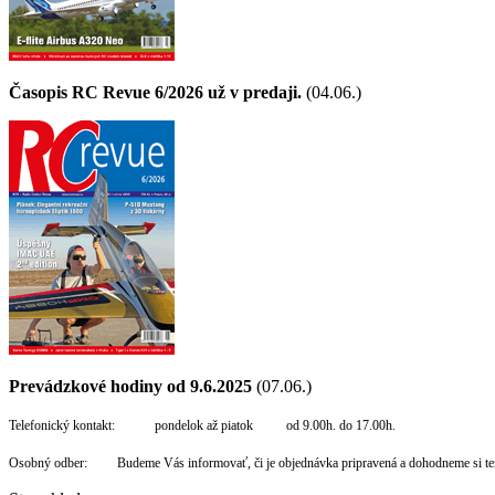
Časopis RC Revue 6/2026 už v predaji.
(04.06.)
Prevádzkové hodiny od 9.6.2025
(07.06.)
Telefonický kontakt: pondelok až piatok od 9.00h. do 17.00h.
Osobný odber: Budeme Vás informovať, či je objednávka pripravená a dohodneme si te