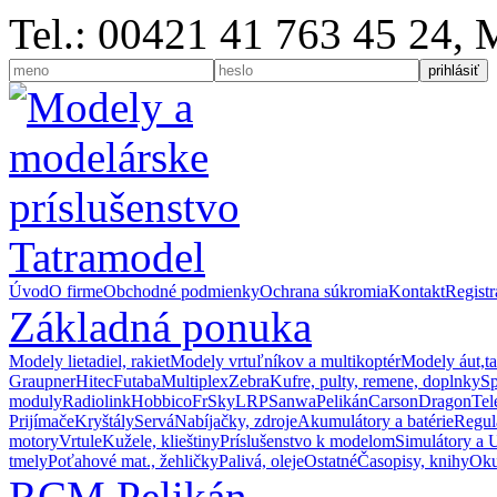
Tel.: 00421 41 763 45 24,
Úvod
O firme
Obchodné podmienky
Ochrana súkromia
Kontakt
Registr
Základná ponuka
Modely lietadiel, rakiet
Modely vrtuľníkov a multikoptér
Modely áut,t
Graupner
Hitec
Futaba
Multiplex
Zebra
Kufre, pulty, remene, doplnky
S
moduly
Radiolink
Hobbico
FrSky
LRP
Sanwa
Pelikán
Carson
Dragon
Te
Prijímače
Kryštály
Servá
Nabíjačky, zdroje
Akumulátory a batérie
Regul
motory
Vrtule
Kužele, klieštiny
Príslušenstvo k modelom
Simulátory a 
tmely
Poťahové mat., žehličky
Palivá, oleje
Ostatné
Časopisy, knihy
Oku
RCM Pelikán