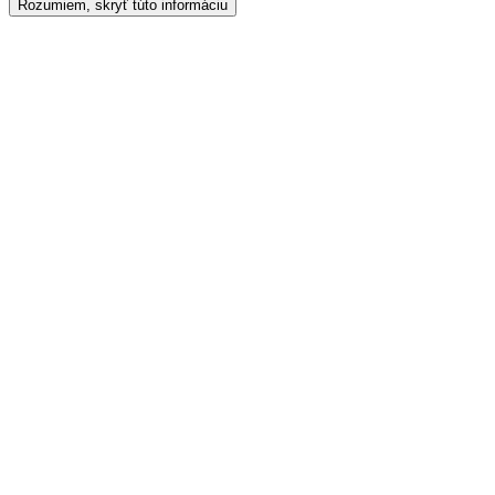
Rozumiem, skryť túto informáciu