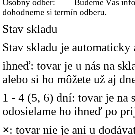
Osobný odber: Budeme Vás informo
dohodneme si termín odberu.
Stav skladu
Stav skladu je automaticky 
ihneď
: tovar je u nás na s
alebo si ho môžete už aj dn
1 - 4 (5, 6) dní
: tovar je na
odosielame ho ihneď po prij
×
: tovar nie je ani u dodáva