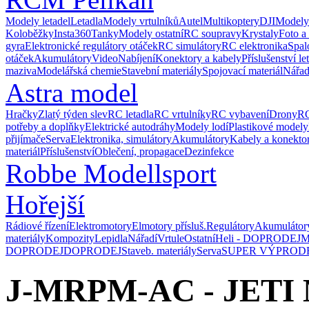
Modely letadel
Letadla
Modely vrtulníků
Autel
Multikoptery
DJI
Modely
Koloběžky
Insta360
Tanky
Modely ostatní
RC soupravy
Krystaly
Foto a
gyra
Elektronické regulátory otáček
RC simulátory
RC elektronika
Spal
otáček
Akumulátory
Video
Nabíjení
Konektory a kabely
Příslušenství le
maziva
Modelářská chemie
Stavební materiály
Spojovací materiál
Nářad
Astra model
Hračky
Zlatý týden slev
RC letadla
RC vrtulníky
RC vybavení
Drony
RC
potřeby a doplňky
Elektrické autodráhy
Modely lodí
Plastikové modely
přijímače
Serva
Elektronika, simulátory
Akumulátory
Kabely a konekto
materiál
Příslušenství
Oblečení, propagace
Dezinfekce
Robbe Modellsport
Hořejší
Rádiové řízení
Elektromotory
Elmotory přísluš.
Regulátory
Akumulátor
materiály
Kompozity
Lepidla
Nářadí
Vrtule
Ostatní
Heli - DOPRODEJ
M
DOPRODEJ
DOPRODEJ
Staveb. materiály
Serva
SUPER VÝPROD
J-MRPM-AC - JETI 