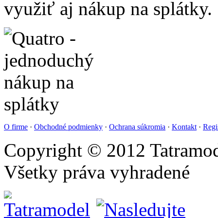
využiť aj nákup na splátky.
O firme
·
Obchodné podmienky
·
Ochrana súkromia
·
Kontakt
·
Regi
Copyright © 2012 Tatramod
Všetky práva vyhradené