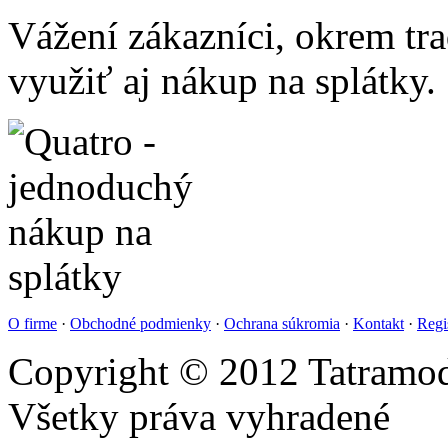
Vážení zákazníci, okrem t
využiť aj nákup na splátky.
O firme
·
Obchodné podmienky
·
Ochrana súkromia
·
Kontakt
·
Regi
Copyright © 2012 Tatramod
Všetky práva vyhradené