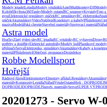
Modely letadel
Letadla
Modely vrtulníků
Autel
Multikoptery
DJI
Modely
Koloběžky
Insta360
Tanky
Modely ostatní
RC soupravy
Krystaly
Foto a
gyra
Elektronické regulátory otáček
RC simulátory
RC elektronika
Spal
otáček
Akumulátory
Video
Nabíjení
Konektory a kabely
Příslušenství le
maziva
Modelářská chemie
Stavební materiály
Spojovací materiál
Nářad
Astra model
Hračky
Zlatý týden slev
RC letadla
RC vrtulníky
RC vybavení
Drony
RC
potřeby a doplňky
Elektrické autodráhy
Modely lodí
Plastikové modely
přijímače
Serva
Elektronika, simulátory
Akumulátory
Kabely a konekto
materiál
Příslušenství
Oblečení, propagace
Dezinfekce
Robbe Modellsport
Hořejší
Rádiové řízení
Elektromotory
Elmotory přísluš.
Regulátory
Akumulátor
materiály
Kompozity
Lepidla
Nářadí
Vrtule
Ostatní
Heli - DOPRODEJ
M
DOPRODEJ
DOPRODEJ
Staveb. materiály
Serva
SUPER VÝPROD
20201273 - Servo W