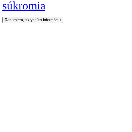
súkromia
Rozumiem, skryť túto informáciu