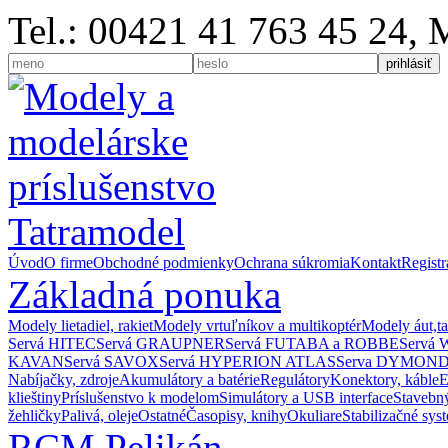
Tel.: 00421 41 763 45 24,
Úvod
O firme
Obchodné podmienky
Ochrana súkromia
Kontakt
Registr
Základná ponuka
Modely lietadiel, rakiet
Modely vrtuľníkov a multikoptér
Modely áut,t
Servá HITEC
Servá GRAUPNER
Servá FUTABA a ROBBE
Servá
KAVAN
Servá SAVOX
Servá HYPERION ATLAS
Serva DYMON
Nabíjačky, zdroje
Akumulátory a batérie
Regulátory
Konektory, káble
E
klieštiny
Príslušenstvo k modelom
Simulátory a USB interface
Stavebný
žehličky
Palivá, oleje
Ostatné
Časopisy, knihy
Okuliare
Stabilizačné sys
RCM Pelikán