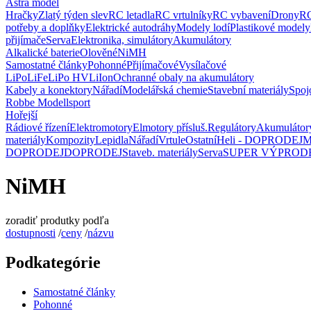
Astra model
Hračky
Zlatý týden slev
RC letadla
RC vrtulníky
RC vybavení
Drony
RC
potřeby a doplňky
Elektrické autodráhy
Modely lodí
Plastikové modely
přijímače
Serva
Elektronika, simulátory
Akumulátory
Alkalické baterie
Olověné
NiMH
Samostatné články
Pohonné
Přijímačové
Vysílačové
LiPo
LiFe
LiPo HV
LiIon
Ochranné obaly na akumulátory
Kabely a konektory
Nářadí
Modelářská chemie
Stavební materiály
Spoj
Robbe Modellsport
Hořejší
Rádiové řízení
Elektromotory
Elmotory přísluš.
Regulátory
Akumulátor
materiály
Kompozity
Lepidla
Nářadí
Vrtule
Ostatní
Heli - DOPRODEJ
M
DOPRODEJ
DOPRODEJ
Staveb. materiály
Serva
SUPER VÝPROD
NiMH
zoradiť produtky podľa
dostupnosti
/
ceny
/
názvu
Podkategórie
Samostatné články
Pohonné