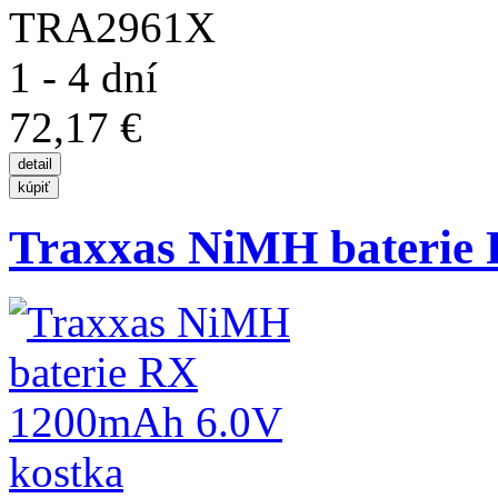
TRA2961X
1 - 4 dní
72,17 €
Traxxas NiMH baterie