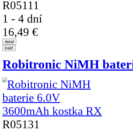
R05111
1 - 4 dní
16,49 €
Robitronic NiMH baterie
R05131