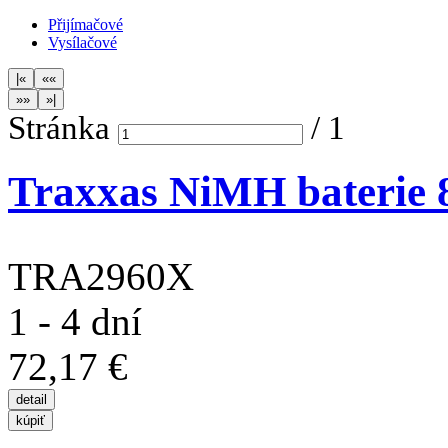
Přijímačové
Vysílačové
Stránka
/
1
Traxxas NiMH baterie 8
TRA2960X
1 - 4 dní
72,17 €