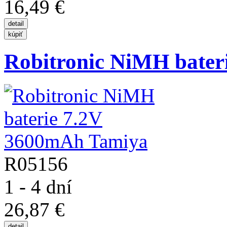
16,49 €
Robitronic NiMH baterie
R05156
1 - 4 dní
26,87 €