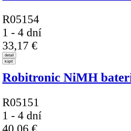
R05154
1 - 4 dní
33,17 €
Robitronic NiMH baterie
R05151
1 - 4 dní
40,06 €