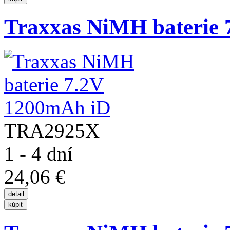
Traxxas NiMH baterie 7
TRA2925X
1 - 4 dní
24,06 €