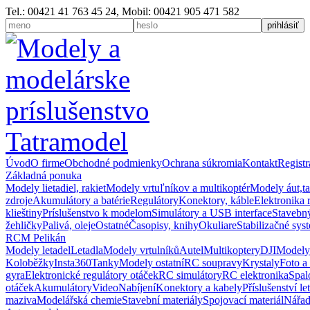
Tel.: 00421 41 763 45 24, Mobil: 00421 905 471 582
Úvod
O firme
Obchodné podmienky
Ochrana súkromia
Kontakt
Registr
Základná ponuka
Modely lietadiel, rakiet
Modely vrtuľníkov a multikoptér
Modely áut,t
zdroje
Akumulátory a batérie
Regulátory
Konektory, káble
Elektronika 
klieštiny
Príslušenstvo k modelom
Simulátory a USB interface
Stavebný
žehličky
Palivá, oleje
Ostatné
Časopisy, knihy
Okuliare
Stabilizačné sys
RCM Pelikán
Modely letadel
Letadla
Modely vrtulníků
Autel
Multikoptery
DJI
Modely
Koloběžky
Insta360
Tanky
Modely ostatní
RC soupravy
Krystaly
Foto a
gyra
Elektronické regulátory otáček
RC simulátory
RC elektronika
Spal
otáček
Akumulátory
Video
Nabíjení
Konektory a kabely
Příslušenství le
maziva
Modelářská chemie
Stavební materiály
Spojovací materiál
Nářad