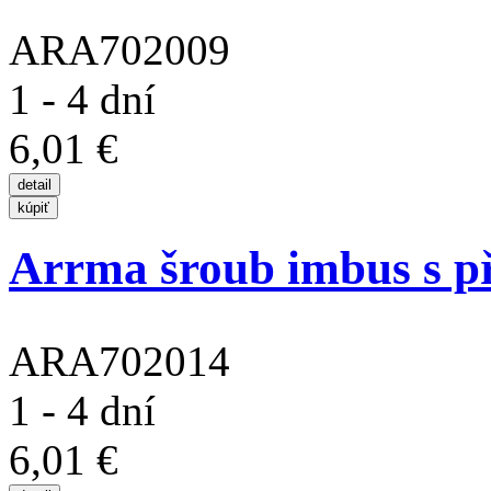
ARA702009
1 - 4 dní
6,01 €
Arrma šroub imbus s př
ARA702014
1 - 4 dní
6,01 €