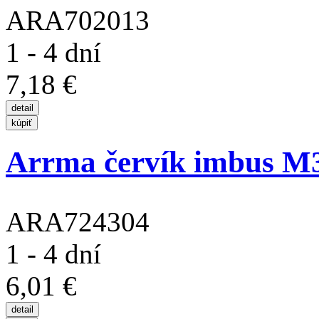
ARA702013
1 - 4 dní
7,18 €
Arrma červík imbus M
ARA724304
1 - 4 dní
6,01 €