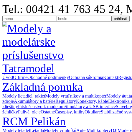
Tel.: 00421 41 763 45 24,
Úvod
O firme
Obchodné podmienky
Ochrana súkromia
Kontakt
Registr
Základná ponuka
Modely lietadiel, rakiet
Modely vrtuľníkov a multikoptér
Modely áut,t
zdroje
Akumulátory a batérie
Regulátory
Konektory, káble
Elektronika 
klieštiny
Príslušenstvo k modelom
Simulátory a USB interface
Stavebný
žehličky
Palivá, oleje
Ostatné
Časopisy, knihy
Okuliare
Stabilizačné sys
RCM Pelikán
Modely letadel
Letadla
Modely vrtulníků
Autel
Multikoptery
DJI
Modely