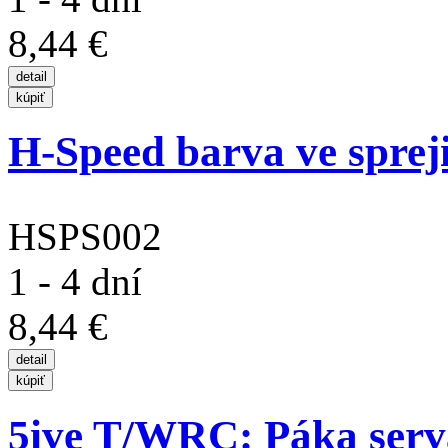
8,44 €
H-Speed barva ve sprej
HSPS002
1 - 4 dní
8,44 €
5ive T/WRC: Páka serva