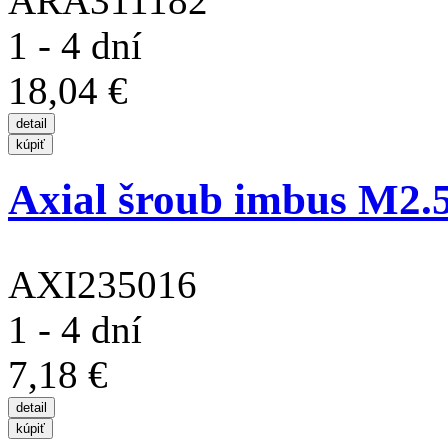
ARA311182
1 - 4 dní
18,04 €
Axial šroub imbus M2
AXI235016
1 - 4 dní
7,18 €