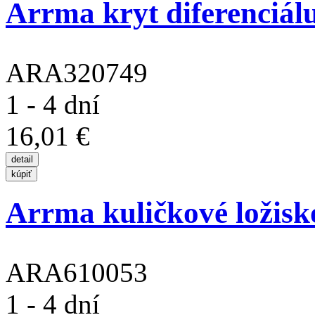
Arrma kryt diferenciál
ARA320749
1 - 4 dní
16,01 €
Arrma kuličkové ložis
ARA610053
1 - 4 dní