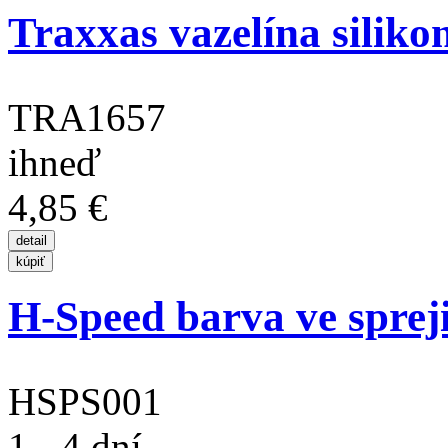
Traxxas vazelína siliko
TRA1657
ihneď
4,85 €
H-Speed barva ve spreji
HSPS001
1 - 4 dní