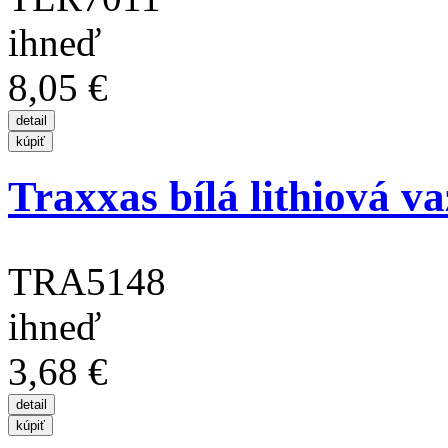
ihneď
8,05 €
Traxxas bílá lithiová v
TRA5148
ihneď
3,68 €