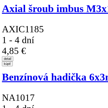
Axial šroub imbus M3
AXIC1185
1 - 4 dní
4,85 €
Benzínová hadička 6x
NA1017