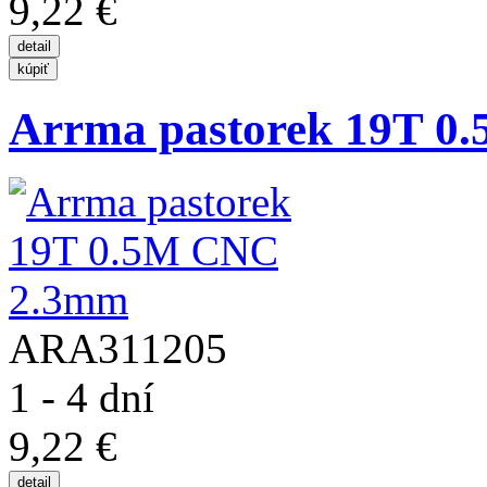
9,22 €
Arrma pastorek 19T 
ARA311205
1 - 4 dní
9,22 €