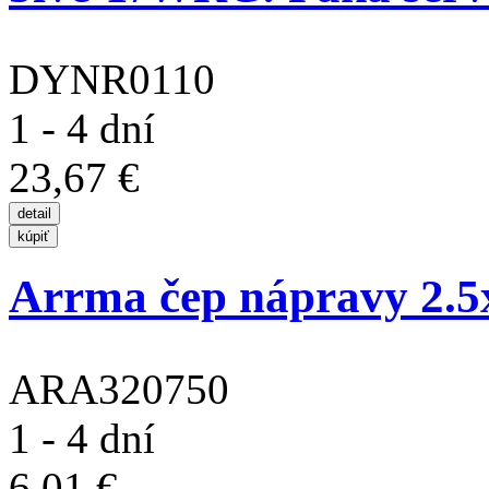
DYNR0110
1 - 4 dní
23,67 €
Arrma čep nápravy 2.
ARA320750
1 - 4 dní
6,01 €