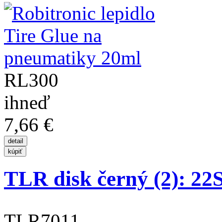
RL300
ihneď
7,66 €
TLR disk černý (2): 2
TLR7011