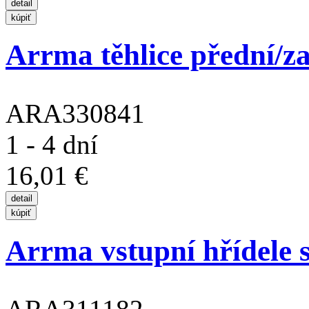
Arrma těhlice přední/z
ARA330841
1 - 4 dní
16,01 €
Arrma vstupní hřídele s.