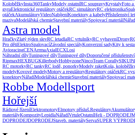
Koloběžky
Insta360
Tanky
Modely ostatní
RC soupravy
Krystaly
Foto a
gyra
Elektronické regulátory otáček
RC simulátory
RC elektronika
Spal
otáček
Akumulátory
Video
Nabíjení
Konektory a kabely
Příslušenství le
maziva
Modelářská chemie
Stavební materiály
Spojovací materiál
Nářad
Astra model
Hračky
Zlatý týden slev
RC letadla
RC vrtulníky
RC vybavení
Drony
RC
Pro děti
Elektro
Spalovací
Závodní speciály
Konverzní sady
Kity k sest
Avioracing
CEN
Arrma
Axial
ECX
Losi
Náhradní díly
Tuningové díly
Tuningové díly
Doporučené příslušenství
Ripmax
HEXBUG
Killerbody
Hobbyzone
Ninco
Team Corally
SIKU
Pi
RC motorky
RC tanky
RC lodě, ponorky
Modely raket
Kola, koloběžk
modely
Kovové modely
Motory a regulátory
Regulátory otáček
RC vysí
konektory
Nářadí
Modelářská chemie
Stavební materiály
Spojovací mate
Robbe Modellsport
Hořejší
Rádiové řízení
Elektromotory
Elmotory přísluš.
Regulátory
Akumulátor
materiály
Kompozity
Lepidla
Nářadí
Vrtule
Ostatní
Heli - DOPRODEJ
M
DOPRODEJ
DOPRODEJ
Staveb. materiály
Serva
SUPER VÝPROD