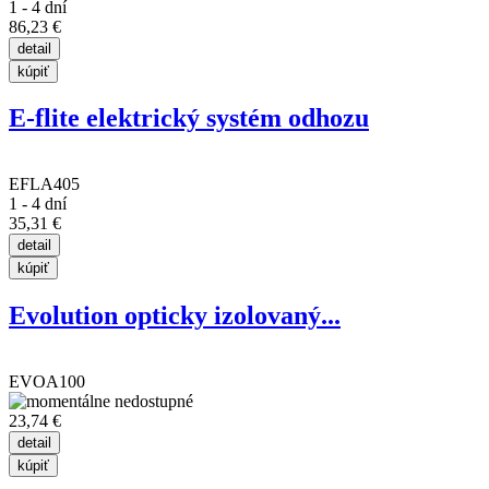
1 - 4 dní
86,23 €
E-flite elektrický systém odhozu
EFLA405
1 - 4 dní
35,31 €
Evolution opticky izolovaný...
EVOA100
23,74 €