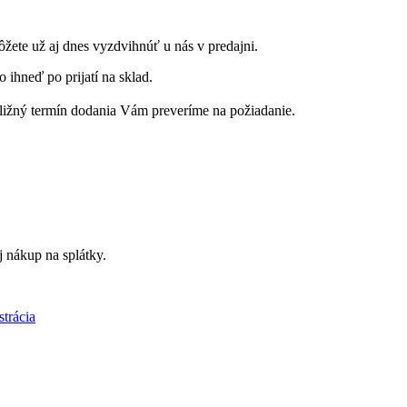
ôžete už aj dnes vyzdvihnúť u nás v predajni.
 ihneď po prijatí na sklad.
ribližný termín dodania Vám preveríme na požiadanie.
 nákup na splátky.
strácia