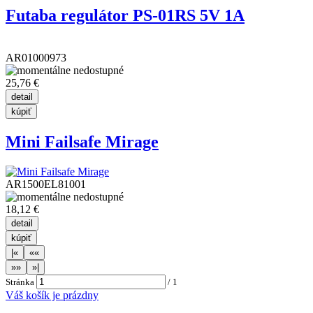
Futaba regulátor PS-01RS 5V 1A
AR01000973
25,76 €
Mini Failsafe Mirage
AR1500EL81001
18,12 €
Stránka
/
1
Váš košík je prázdny