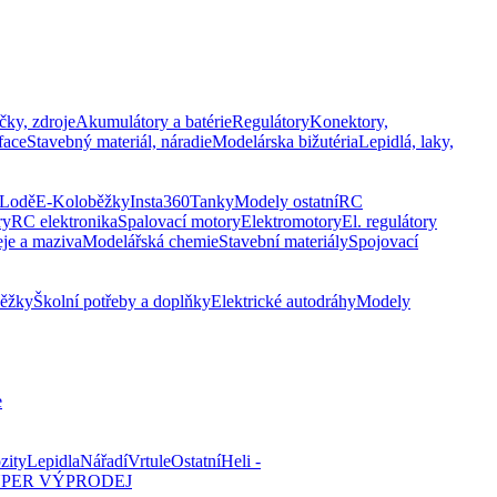
čky, zdroje
Akumulátory a batérie
Regulátory
Konektory,
face
Stavebný materiál, náradie
Modelárska bižutéria
Lepidlá, laky,
Lodě
E-Koloběžky
Insta360
Tanky
Modely ostatní
RC
ry
RC elektronika
Spalovací motory
Elektromotory
El. regulátory
eje a maziva
Modelářská chemie
Stavební materiály
Spojovací
běžky
Školní potřeby a doplňky
Elektrické autodráhy
Modely
e
zity
Lepidla
Nářadí
Vrtule
Ostatní
Heli -
PER VÝPRODEJ