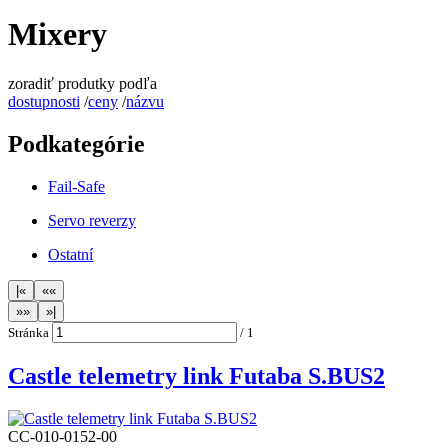
Mixery
zoradiť produtky podľa
dostupnosti
/
ceny
/
názvu
Podkategórie
Fail-Safe
Servo reverzy
Ostatní
Stránka
/
1
Castle telemetry link Futaba S.BUS2
CC-010-0152-00