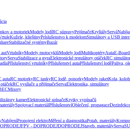
ácia
ankov a motoriek
Modely lodí
RC súpravy
Prijímače
Kryštály
Servá
Nabíja
Vrtule
Kužele, klieštiny
Príslušenstvo k modelom
Simulátory a USB inter
liare
Stabilizačné systémy
Bazár
 aut
Vrtulníky
Modely motocyklů
Modely lodí
Multikoptéry
Auta
E-Board
tory
Serva
Stabilizace a gyra
Elektronické regulátory otáček
RC simuláto
tadla
Příslušenství vrtulníky
Příslušenství auta
Příslušenství lodě
Paliva, ol
 auta
RC motorky
RC tanky
RC lodě, ponorky
Modely raket
Kola, kolo
 otáček
RC vysílače a přijímače
Serva
Elektronika, simulátory
 BEC
Mixery
ilizátory kamer
Elektronické spínače
Krytky vypínačů
ateriály
Spojovací materiál
Příslušenství
Oblečení, propagace
Dezinfekc
y
Nabíjení
Propojení elektro
Měření a diagnostika
Potah. materiály
Kompo
 DOPRODEJ
FPV - DOPRODEJ
DOPRODEJ
Staveb. materiály
Serva
SU