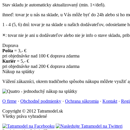
Stav skladu je automaticky aktualizovaný (min. 1×/deň).
ihneď
: tovar je u nás na sklade, u Vás môže byť do 24h alebo si ho m
1 - 4 (5, 6) dní
: tovar je na sklade u našich dodávateľov, odosielame ho
×
: tovar nie je ani u dodávateľov alebo nie je info o stave skladu, p
Doprava
Pošta
= 3,- €
pri objednávke nad 100 € doprava zdarma
Kuriér
= 5,- €
pri objednávke nad 200 € doprava zdarma
Nákup na splátky
Vážení zákazníci, okrem tradičneho spôsobu nákupu môžete využiť aj
O firme
·
Obchodné podmienky
·
Ochrana súkromia
·
Kontakt
·
Regi
Copyright © 2012 Tatramodel.sk
Všetky práva vyhradené