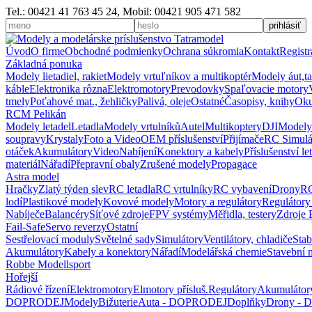
Tel.: 00421 41 763 45 24, Mobil: 00421 905 471 582
Úvod
O firme
Obchodné podmienky
Ochrana súkromia
Kontakt
Registr
Základná ponuka
Modely lietadiel, rakiet
Modely vrtuľníkov a multikoptér
Modely áut,t
káble
Elektronika rôzna
Elektromotory
Prevodovky
Spaľovacie motory
tmely
Poťahové mat., žehličky
Palivá, oleje
Ostatné
Časopisy, knihy
Oku
RCM Pelikán
Modely letadel
Letadla
Modely vrtulníků
Autel
Multikoptery
DJI
Modely
soupravy
Krystaly
Foto a Video
OEM příslušenství
Přijímače
RC Simulá
otáček
Akumulátory
Video
Nabíjení
Konektory a kabely
Příslušenství le
materiál
Nářadí
Přepravní obaly
Zrušené modely
Propagace
Astra model
Hračky
Zlatý týden slev
RC letadla
RC vrtulníky
RC vybavení
Drony
RC
lodí
Plastikové modely
Kovové modely
Motory a regulátory
Regulátory
Nabíječe
Balancéry
Síťové zdroje
FPV systémy
Měřidla, testery
Zdroje
Fail-Safe
Servo reverzy
Ostatní
Sestřelovací moduly
Světelné sady
Simulátory
Ventilátory, chladiče
Stab
Akumulátory
Kabely a konektory
Nářadí
Modelářská chemie
Stavební m
Robbe Modellsport
Hořejší
Rádiové řízení
Elektromotory
Elmotory přísluš.
Regulátory
Akumulátor
DOPRODEJ
Modely
Bižuterie
Auta - DOPRODEJ
Doplňky
Drony -