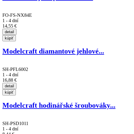
FO-FS-NX84E
1 - 4 dní
14,55 €
Modelcraft diamantové jehlové...
SH-PFL6002
1 - 4 dní
16,88 €
Modelcraft hodinářské šroubováky...
SH-PSD1011
1 - 4 dní