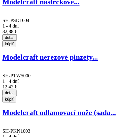
Modelcraft nástrčkové...
SH-PSD1604
1 - 4 dní
32,88 €
Modelcraft nerezové pinzety...
SH-PTW5000
1 - 4 dní
12,42 €
Modelcraft odlamovací nože (sada...
SH-PKN1003
1 - 4 dní