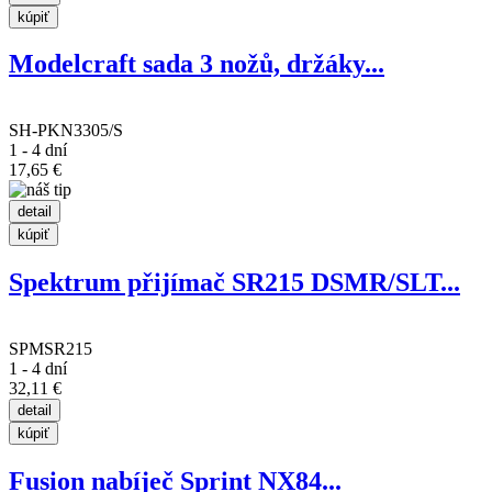
Modelcraft sada 3 nožů, držáky...
SH-PKN3305/S
1 - 4 dní
17,65 €
Spektrum přijímač SR215 DSMR/SLT...
SPMSR215
1 - 4 dní
32,11 €
Fusion nabíječ Sprint NX84...