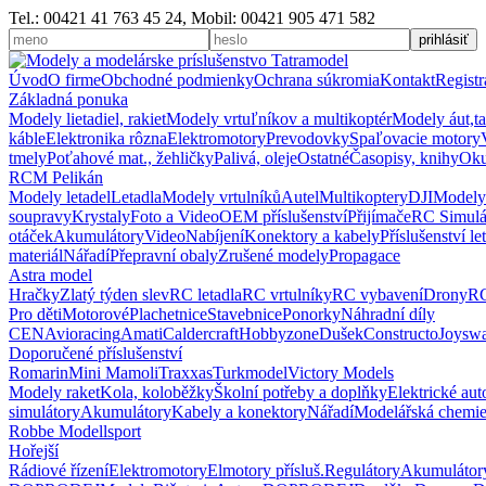
Tel.: 00421 41 763 45 24, Mobil: 00421 905 471 582
Úvod
O firme
Obchodné podmienky
Ochrana súkromia
Kontakt
Registr
Základná ponuka
Modely lietadiel, rakiet
Modely vrtuľníkov a multikoptér
Modely áut,t
káble
Elektronika rôzna
Elektromotory
Prevodovky
Spaľovacie motory
tmely
Poťahové mat., žehličky
Palivá, oleje
Ostatné
Časopisy, knihy
Oku
RCM Pelikán
Modely letadel
Letadla
Modely vrtulníků
Autel
Multikoptery
DJI
Modely
soupravy
Krystaly
Foto a Video
OEM příslušenství
Přijímače
RC Simulá
otáček
Akumulátory
Video
Nabíjení
Konektory a kabely
Příslušenství le
materiál
Nářadí
Přepravní obaly
Zrušené modely
Propagace
Astra model
Hračky
Zlatý týden slev
RC letadla
RC vrtulníky
RC vybavení
Drony
RC
Pro děti
Motorové
Plachetnice
Stavebnice
Ponorky
Náhradní díly
CEN
Avioracing
Amati
Caldercraft
Hobbyzone
Dušek
Constructo
Joysw
Doporučené příslušenství
Romarin
Mini Mamoli
Traxxas
Turkmodel
Victory Models
Modely raket
Kola, koloběžky
Školní potřeby a doplňky
Elektrické au
simulátory
Akumulátory
Kabely a konektory
Nářadí
Modelářská chemi
Robbe Modellsport
Hořejší
Rádiové řízení
Elektromotory
Elmotory přísluš.
Regulátory
Akumulátor