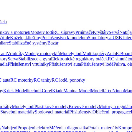
ácia
ankov a motoriek
Modely lodí
RC súpravy
Prijímače
Kryštály
Servá
Nabíja
Vrtule
Kužele, klieštiny
Príslušenstvo k modelom
Simulátory a USB inter
liare
Stabilizačné systémy
Bazár
 aut
Vrtulníky
Modely motocyklů
Modely lodí
Multikoptéry
Auta
E-Board
tory
Serva
Stabilizace a gyra
Elektronické regulátory otáček
RC simuláto
tadla
Příslušenství vrtulníky
Příslušenství auta
Příslušenství lodě
Paliva, ol
 auta
RC motorky
RC tanky
RC lodě, ponorky
ay
Krick Modelltechnik
Corel
Kiade
Mantua Model
Modell-Tec
Ninco
Mam
todráhy
Modely lodí
Plastikové modely
Kovové modely
Motory a reguláto
e
Stavební materiály
Spojovací materiál
Příslušenství
Oblečení, propagace
y
Nabíjení
Propojení elektro
Měření a diagnostika
Potah. materiály
Kompo