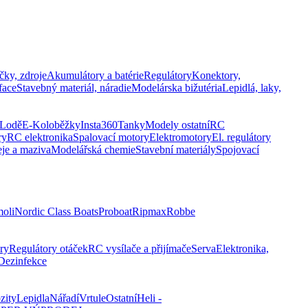
čky, zdroje
Akumulátory a batérie
Regulátory
Konektory,
face
Stavebný materiál, náradie
Modelárska bižutéria
Lepidlá, laky,
Lodě
E-Koloběžky
Insta360
Tanky
Modely ostatní
RC
ry
RC elektronika
Spalovací motory
Elektromotory
El. regulátory
eje a maziva
Modelářská chemie
Stavební materiály
Spojovací
oli
Nordic Class Boats
Proboat
Ripmax
Robbe
ry
Regulátory otáček
RC vysílače a přijímače
Serva
Elektronika,
Dezinfekce
zity
Lepidla
Nářadí
Vrtule
Ostatní
Heli -