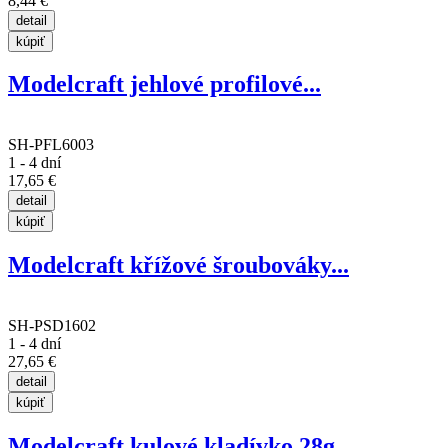
8,44 €
Modelcraft jehlové profilové...
SH-PFL6003
1 - 4 dní
17,65 €
Modelcraft křížové šroubováky...
SH-PSD1602
1 - 4 dní
27,65 €
Modelcraft kulové kladívko 28g