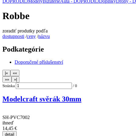
DOPRODEJ
Modely
Bižuterie
Auta - DOPRODEJ
Doplňky
Drony -
Robbe
zoradiť produtky podľa
dostupnosti
/
ceny
/
názvu
Podkategórie
Doporučené příslušenství
Stránka
/
0
Modelcraft svěrák 30mm
SH-PVC7002
ihneď
14,45 €