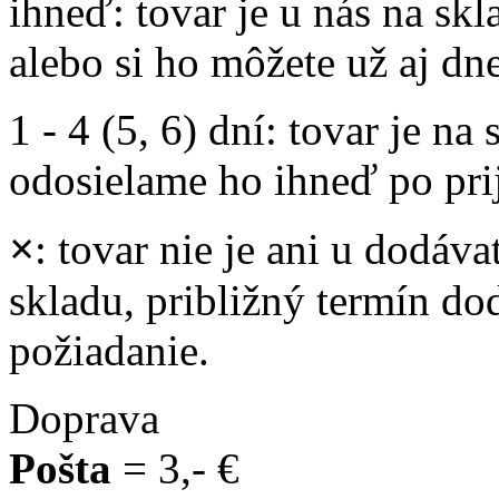
ihneď
: tovar je u nás na s
alebo si ho môžete už aj dn
1 - 4 (5, 6) dní
: tovar je na
odosielame ho ihneď po prij
×
: tovar nie je ani u dodáva
skladu, približný termín d
požiadanie.
Doprava
Pošta
= 3,- €