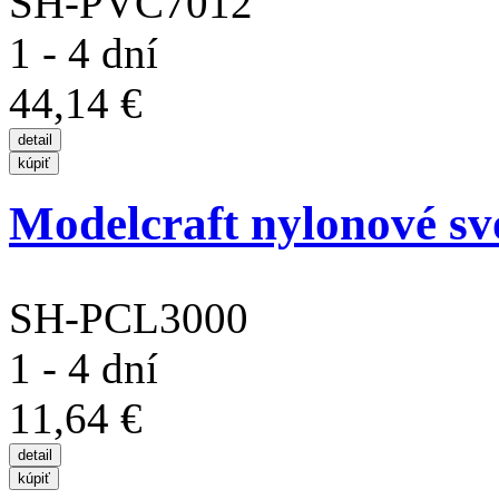
SH-PVC7012
1 - 4 dní
44,14 €
Modelcraft nylonové s
SH-PCL3000
1 - 4 dní
11,64 €