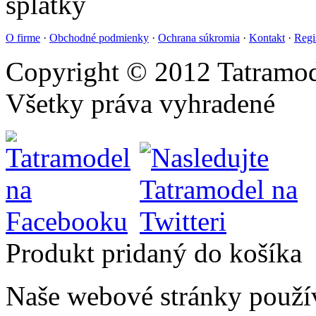
O firme
·
Obchodné podmienky
·
Ochrana súkromia
·
Kontakt
·
Regi
Copyright © 2012 Tatramod
Všetky práva vyhradené
Produkt pridaný do košíka
Naše webové stránky použí