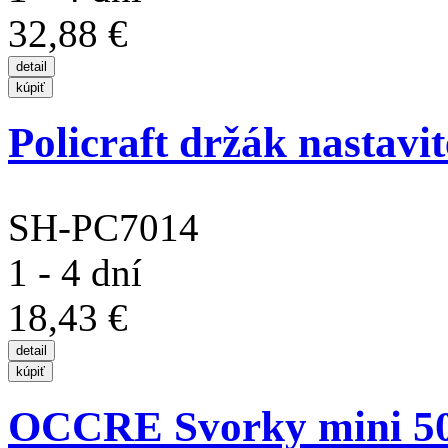
32,88 €
Policraft držák nastavit
SH-PC7014
1 - 4 dní
18,43 €
OCCRE Svorky mini 5