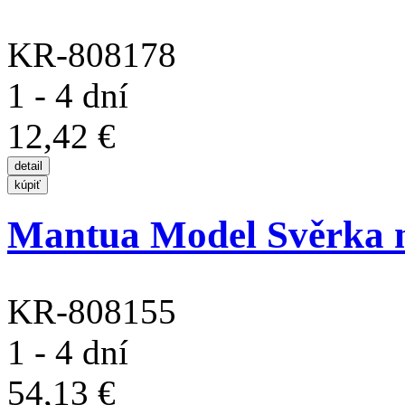
KR-808178
1 - 4 dní
12,42 €
Mantua Model Svěrka n
KR-808155
1 - 4 dní
54,13 €