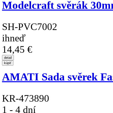
Modelcraft svěrák 30
SH-PVC7002
ihneď
14,45 €
AMATI Sada svěrek Fas
KR-473890
1 - 4 dní