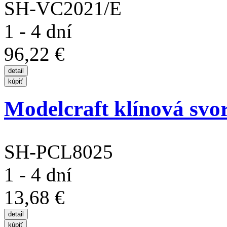
SH-VC2021/E
1 - 4 dní
96,22 €
Modelcraft klínová svo
SH-PCL8025
1 - 4 dní
13,68 €