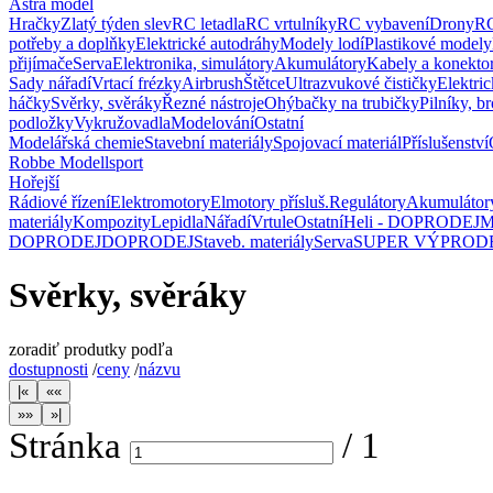
Astra model
Hračky
Zlatý týden slev
RC letadla
RC vrtulníky
RC vybavení
Drony
RC
potřeby a doplňky
Elektrické autodráhy
Modely lodí
Plastikové modely
přijímače
Serva
Elektronika, simulátory
Akumulátory
Kabely a konekto
Sady nářadí
Vrtací frézky
Airbrush
Štětce
Ultrazvukové čističky
Elektric
háčky
Svěrky, svěráky
Řezné nástroje
Ohýbačky na trubičky
Pilníky, b
podložky
Vykružovadla
Modelování
Ostatní
Modelářská chemie
Stavební materiály
Spojovací materiál
Příslušenství
Robbe Modellsport
Hořejší
Rádiové řízení
Elektromotory
Elmotory přísluš.
Regulátory
Akumulátor
materiály
Kompozity
Lepidla
Nářadí
Vrtule
Ostatní
Heli - DOPRODEJ
M
DOPRODEJ
DOPRODEJ
Staveb. materiály
Serva
SUPER VÝPROD
Svěrky, svěráky
zoradiť produtky podľa
dostupnosti
/
ceny
/
názvu
Stránka
/
1