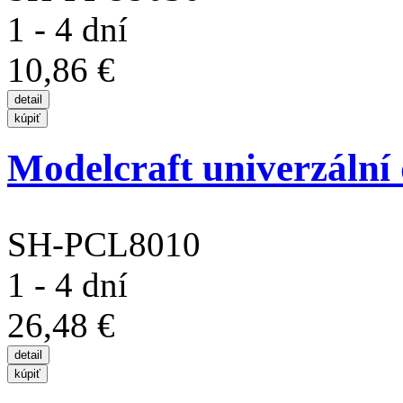
1 - 4 dní
10,86 €
Modelcraft univerzální
SH-PCL8010
1 - 4 dní
26,48 €