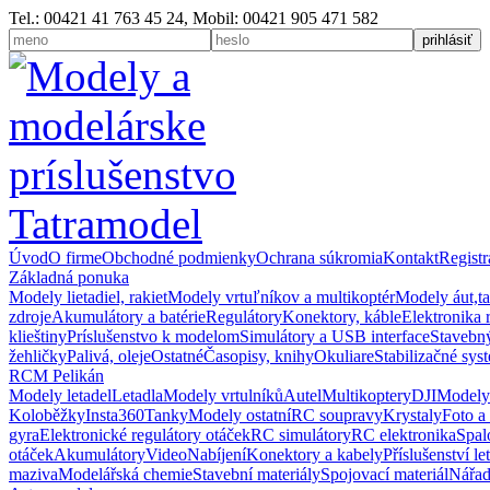
Tel.: 00421 41 763 45 24, Mobil: 00421 905 471 582
Úvod
O firme
Obchodné podmienky
Ochrana súkromia
Kontakt
Registr
Základná ponuka
Modely lietadiel, rakiet
Modely vrtuľníkov a multikoptér
Modely áut,t
zdroje
Akumulátory a batérie
Regulátory
Konektory, káble
Elektronika 
klieštiny
Príslušenstvo k modelom
Simulátory a USB interface
Stavebný
žehličky
Palivá, oleje
Ostatné
Časopisy, knihy
Okuliare
Stabilizačné sys
RCM Pelikán
Modely letadel
Letadla
Modely vrtulníků
Autel
Multikoptery
DJI
Modely
Koloběžky
Insta360
Tanky
Modely ostatní
RC soupravy
Krystaly
Foto a
gyra
Elektronické regulátory otáček
RC simulátory
RC elektronika
Spal
otáček
Akumulátory
Video
Nabíjení
Konektory a kabely
Příslušenství le
maziva
Modelářská chemie
Stavební materiály
Spojovací materiál
Nářad