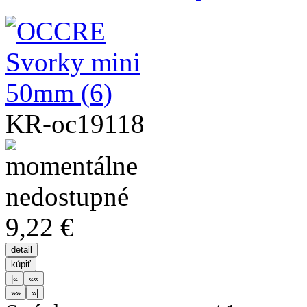
KR-oc19118
9,22 €