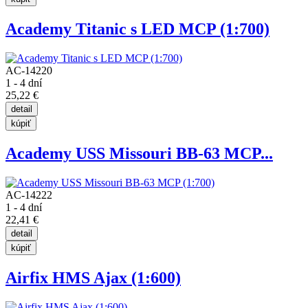
Academy Titanic s LED MCP (1:700)
AC-14220
1 - 4 dní
25,22 €
Academy USS Missouri BB-63 MCP...
AC-14222
1 - 4 dní
22,41 €
Airfix HMS Ajax (1:600)