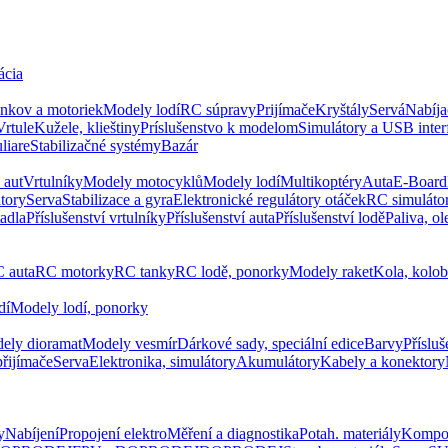
ácia
ankov a motoriek
Modely lodí
RC súpravy
Prijímače
Kryštály
Servá
Nabíja
Vrtule
Kužele, klieštiny
Príslušenstvo k modelom
Simulátory a USB inter
liare
Stabilizačné systémy
Bazár
 aut
Vrtulníky
Modely motocyklů
Modely lodí
Multikoptéry
Auta
E-Board
tory
Serva
Stabilizace a gyra
Elektronické regulátory otáček
RC simuláto
tadla
Příslušenství vrtulníky
Příslušenství auta
Příslušenství lodě
Paliva, ol
 auta
RC motorky
RC tanky
RC lodě, ponorky
Modely raket
Kola, kolo
dí
Modely lodí, ponorky
ely dioramat
Modely vesmír
Dárkové sady, speciální edice
Barvy
Přísluš
přijímače
Serva
Elektronika, simulátory
Akumulátory
Kabely a konektory
y
Nabíjení
Propojení elektro
Měření a diagnostika
Potah. materiály
Kompo