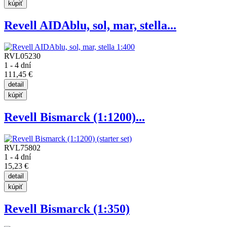
Revell AIDAblu, sol, mar, stella...
RVL05230
1 - 4 dní
111,45 €
Revell Bismarck (1:1200)...
RVL75802
1 - 4 dní
15,23 €
Revell Bismarck (1:350)