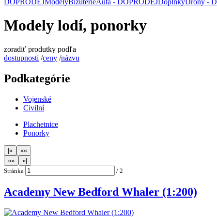
DOPRODEJ
Modely
Bižuterie
Auta - DOPRODEJ
Doplňky
Drony -
Modely lodí, ponorky
zoradiť produtky podľa
dostupnosti
/
ceny
/
názvu
Podkategórie
Vojenské
Civilní
Plachetnice
Ponorky
Stránka
/
2
Academy New Bedford Whaler (1:200)