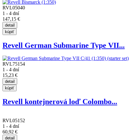
RVL05040
1 - 4 dní
147,15 €
Revell German Submarine Type VII...
RVL75154
1 - 4 dní
15,23 €
Revell kontejnerová loď Colombo...
RVL05152
1 - 4 dní
60,92 €