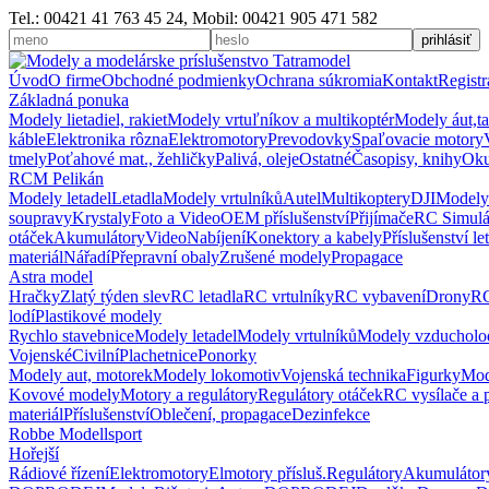
Tel.: 00421 41 763 45 24, Mobil: 00421 905 471 582
Úvod
O firme
Obchodné podmienky
Ochrana súkromia
Kontakt
Registr
Základná ponuka
Modely lietadiel, rakiet
Modely vrtuľníkov a multikoptér
Modely áut,t
káble
Elektronika rôzna
Elektromotory
Prevodovky
Spaľovacie motory
tmely
Poťahové mat., žehličky
Palivá, oleje
Ostatné
Časopisy, knihy
Oku
RCM Pelikán
Modely letadel
Letadla
Modely vrtulníků
Autel
Multikoptery
DJI
Modely
soupravy
Krystaly
Foto a Video
OEM příslušenství
Přijímače
RC Simulá
otáček
Akumulátory
Video
Nabíjení
Konektory a kabely
Příslušenství le
materiál
Nářadí
Přepravní obaly
Zrušené modely
Propagace
Astra model
Hračky
Zlatý týden slev
RC letadla
RC vrtulníky
RC vybavení
Drony
RC
lodí
Plastikové modely
Rychlo stavebnice
Modely letadel
Modely vrtulníků
Modely vzducholo
Vojenské
Civilní
Plachetnice
Ponorky
Modely aut, motorek
Modely lokomotiv
Vojenská technika
Figurky
Mod
Kovové modely
Motory a regulátory
Regulátory otáček
RC vysílače a 
materiál
Příslušenství
Oblečení, propagace
Dezinfekce
Robbe Modellsport
Hořejší
Rádiové řízení
Elektromotory
Elmotory přísluš.
Regulátory
Akumulátor