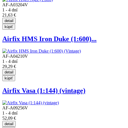
AF-A03204V
1 - 4 dní
21,63 €
Airfix HMS Iron Duke (1:600)...
AF-A04210V
1 - 4 dní
29,29 €
Airfix Vasa (1:144) (vintage)
AF-A09256V
1 - 4 dní
52,09 €