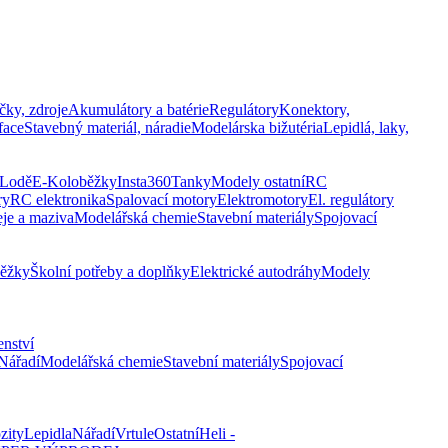
čky, zdroje
Akumulátory a batérie
Regulátory
Konektory,
face
Stavebný materiál, náradie
Modelárska bižutéria
Lepidlá, laky,
Lodě
E-Koloběžky
Insta360
Tanky
Modely ostatní
RC
ry
RC elektronika
Spalovací motory
Elektromotory
El. regulátory
eje a maziva
Modelářská chemie
Stavební materiály
Spojovací
běžky
Školní potřeby a doplňky
Elektrické autodráhy
Modely
enství
Nářadí
Modelářská chemie
Stavební materiály
Spojovací
zity
Lepidla
Nářadí
Vrtule
Ostatní
Heli -