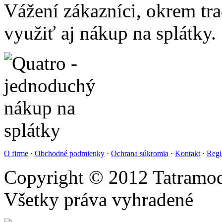
Vážení zákazníci, okrem t
využiť aj nákup na splátky.
O firme
·
Obchodné podmienky
·
Ochrana súkromia
·
Kontakt
·
Regi
Copyright © 2012 Tatramod
Všetky práva vyhradené