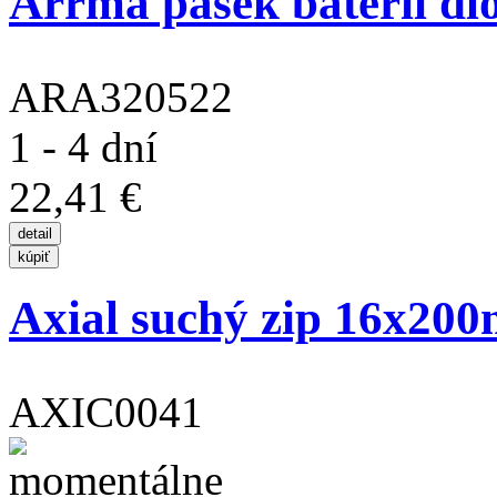
Arrma pásek baterií dl
ARA320522
1 - 4 dní
22,41 €
Axial suchý zip 16x20
AXIC0041