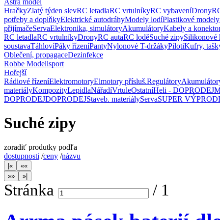
Astra model
Hračky
Zlatý týden slev
RC letadla
RC vrtulníky
RC vybavení
Drony
RC
potřeby a doplňky
Elektrické autodráhy
Modely lodí
Plastikové modely
přijímače
Serva
Elektronika, simulátory
Akumulátory
Kabely a konekto
RC letadla
RC vrtulníky
Drony
RC auta
RC lodě
Suché zipy
Silikonové 
soustava
Táhloví
Páky řízení
Panty
Nylonové T-držáky
Piloti
Kufry, tašk
Oblečení, propagace
Dezinfekce
Robbe Modellsport
Hořejší
Rádiové řízení
Elektromotory
Elmotory přísluš.
Regulátory
Akumulátor
materiály
Kompozity
Lepidla
Nářadí
Vrtule
Ostatní
Heli - DOPRODEJ
M
DOPRODEJ
DOPRODEJ
Staveb. materiály
Serva
SUPER VÝPROD
Suché zipy
zoradiť produtky podľa
dostupnosti
/
ceny
/
názvu
Stránka
/
1