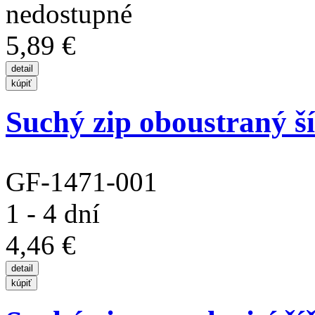
5,89 €
Suchý zip oboustraný š
GF-1471-001
1 - 4 dní
4,46 €