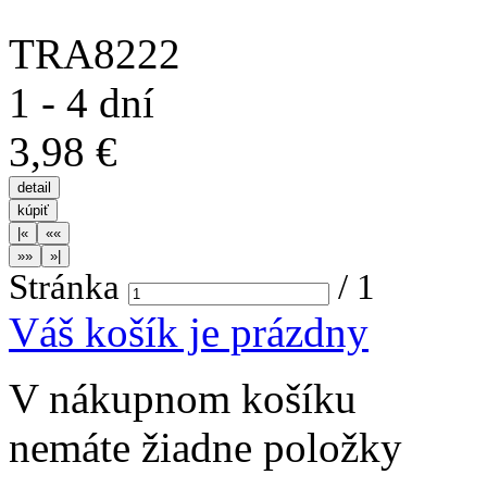
TRA8222
1 - 4 dní
3,98 €
Stránka
/
1
Váš košík je prázdny
V nákupnom košíku
nemáte žiadne položky