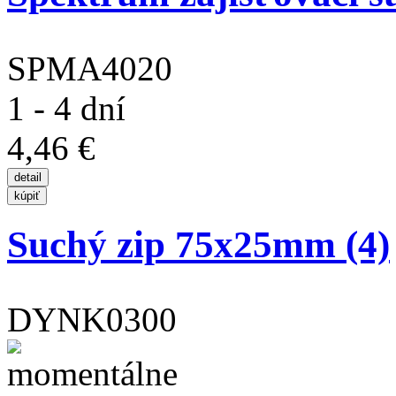
SPMA4020
1 - 4 dní
4,46 €
Suchý zip 75x25mm (4)
DYNK0300