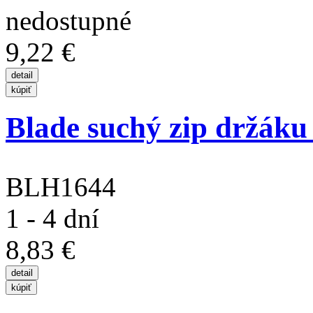
9,22 €
Blade suchý zip držáku b
BLH1644
1 - 4 dní
8,83 €