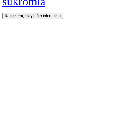
súkromia
Rozumiem, skryť túto informáciu