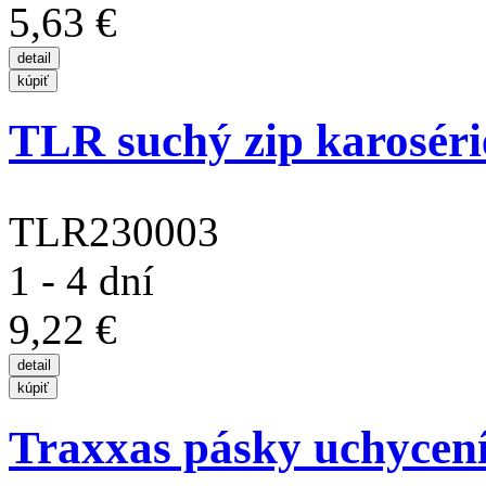
5,63 €
TLR suchý zip karosérie
TLR230003
1 - 4 dní
9,22 €
Traxxas pásky uchycení