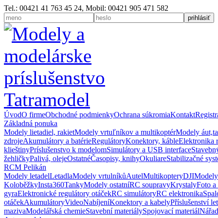
Tel.: 00421 41 763 45 24, Mobil: 00421 905 471 582
Úvod
O firme
Obchodné podmienky
Ochrana súkromia
Kontakt
Registr
Základná ponuka
Modely lietadiel, rakiet
Modely vrtuľníkov a multikoptér
Modely áut,t
zdroje
Akumulátory a batérie
Regulátory
Konektory, káble
Elektronika 
klieštiny
Príslušenstvo k modelom
Simulátory a USB interface
Stavebný
žehličky
Palivá, oleje
Ostatné
Časopisy, knihy
Okuliare
Stabilizačné sys
RCM Pelikán
Modely letadel
Letadla
Modely vrtulníků
Autel
Multikoptery
DJI
Modely
Koloběžky
Insta360
Tanky
Modely ostatní
RC soupravy
Krystaly
Foto a
gyra
Elektronické regulátory otáček
RC simulátory
RC elektronika
Spal
otáček
Akumulátory
Video
Nabíjení
Konektory a kabely
Příslušenství le
maziva
Modelářská chemie
Stavební materiály
Spojovací materiál
Nářad