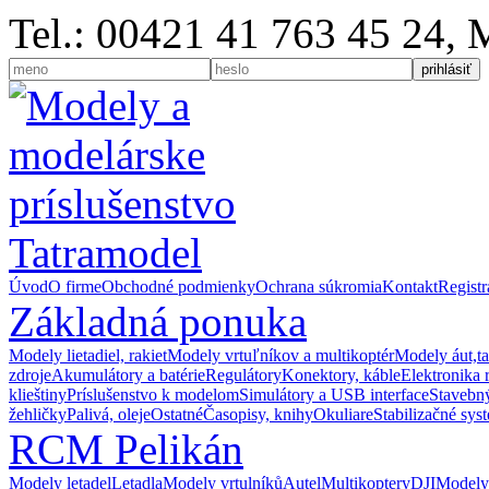
Tel.: 00421 41 763 45 24,
Úvod
O firme
Obchodné podmienky
Ochrana súkromia
Kontakt
Registr
Základná ponuka
Modely lietadiel, rakiet
Modely vrtuľníkov a multikoptér
Modely áut,t
zdroje
Akumulátory a batérie
Regulátory
Konektory, káble
Elektronika 
klieštiny
Príslušenstvo k modelom
Simulátory a USB interface
Stavebný
žehličky
Palivá, oleje
Ostatné
Časopisy, knihy
Okuliare
Stabilizačné sys
RCM Pelikán
Modely letadel
Letadla
Modely vrtulníků
Autel
Multikoptery
DJI
Modely