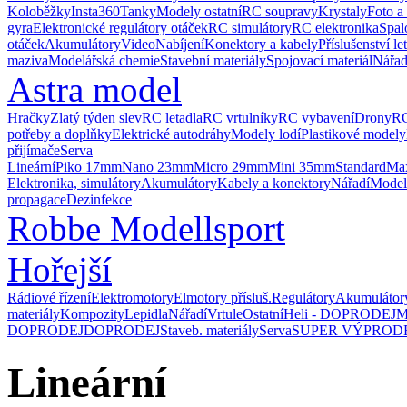
Koloběžky
Insta360
Tanky
Modely ostatní
RC soupravy
Krystaly
Foto a
gyra
Elektronické regulátory otáček
RC simulátory
RC elektronika
Spal
otáček
Akumulátory
Video
Nabíjení
Konektory a kabely
Příslušenství le
maziva
Modelářská chemie
Stavební materiály
Spojovací materiál
Nářad
Astra model
Hračky
Zlatý týden slev
RC letadla
RC vrtulníky
RC vybavení
Drony
RC
potřeby a doplňky
Elektrické autodráhy
Modely lodí
Plastikové modely
přijímače
Serva
Lineární
Piko 17mm
Nano 23mm
Micro 29mm
Mini 35mm
Standard
Ma
Elektronika, simulátory
Akumulátory
Kabely a konektory
Nářadí
Model
propagace
Dezinfekce
Robbe Modellsport
Hořejší
Rádiové řízení
Elektromotory
Elmotory přísluš.
Regulátory
Akumulátor
materiály
Kompozity
Lepidla
Nářadí
Vrtule
Ostatní
Heli - DOPRODEJ
M
DOPRODEJ
DOPRODEJ
Staveb. materiály
Serva
SUPER VÝPROD
Lineární