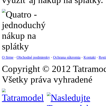
O firme
·
Obchodné podmienky
·
Ochrana súkromia
·
Kontakt
·
Regi
Copyright © 2012 Tatramod
Všetky práva vyhradené