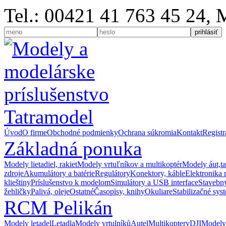
Tel.: 00421 41 763 45 24,
Úvod
O firme
Obchodné podmienky
Ochrana súkromia
Kontakt
Registr
Základná ponuka
Modely lietadiel, rakiet
Modely vrtuľníkov a multikoptér
Modely áut,t
zdroje
Akumulátory a batérie
Regulátory
Konektory, káble
Elektronika 
klieštiny
Príslušenstvo k modelom
Simulátory a USB interface
Stavebný
žehličky
Palivá, oleje
Ostatné
Časopisy, knihy
Okuliare
Stabilizačné sys
RCM Pelikán
Modely letadel
Letadla
Modely vrtulníků
Autel
Multikoptery
DJI
Modely