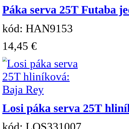
Páka serva 25T Futaba j
kód: HAN9153
14,45 €
Losi páka serva 25T hlin
kód: LOS331007