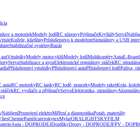
ácia
ankov a motoriek
Modely lodí
RC súpravy
Prijímače
Kryštály
Servá
Nabíja
Vrtule
Kužele, klieštiny
Príslušenstvo k modelom
Simulátory a USB inter
liare
Stabilizačné systémy
Bazár
 aut
Vrtulníky
Modely motocyklů
Modely lodí
Multikoptéry
Auta
E-Board
tory
Serva
Stabilizace a gyra
Elektronické regulátory otáček
RC simuláto
tadla
Příslušenství vrtulníky
Příslušenství auta
Příslušenství lodě
Paliva, ol
 auta
RC motorky
RC tanky
RC lodě, ponorky
Modely raket
Kola, kolo
 otáček
RC vysílače a přijímače
Serva
Elektronika, simulátory
Akumuláto
kce
y
Nabíjení
Propojení elektro
Měření a diagnostika
Potah. materiály
Vlies
Chemie
Papír
Icarex
skytex
Mylar
ORALIGHT
SKYFILM
uterie
Auta - DOPRODEJ
Doplňky
Drony - DOPRODEJ
FPV - DOP