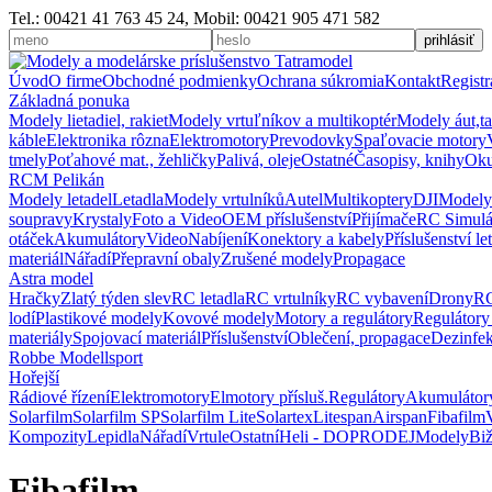
Tel.: 00421 41 763 45 24, Mobil: 00421 905 471 582
Úvod
O firme
Obchodné podmienky
Ochrana súkromia
Kontakt
Registr
Základná ponuka
Modely lietadiel, rakiet
Modely vrtuľníkov a multikoptér
Modely áut,t
káble
Elektronika rôzna
Elektromotory
Prevodovky
Spaľovacie motory
tmely
Poťahové mat., žehličky
Palivá, oleje
Ostatné
Časopisy, knihy
Oku
RCM Pelikán
Modely letadel
Letadla
Modely vrtulníků
Autel
Multikoptery
DJI
Modely
soupravy
Krystaly
Foto a Video
OEM příslušenství
Přijímače
RC Simulá
otáček
Akumulátory
Video
Nabíjení
Konektory a kabely
Příslušenství le
materiál
Nářadí
Přepravní obaly
Zrušené modely
Propagace
Astra model
Hračky
Zlatý týden slev
RC letadla
RC vrtulníky
RC vybavení
Drony
RC
lodí
Plastikové modely
Kovové modely
Motory a regulátory
Regulátory
materiály
Spojovací materiál
Příslušenství
Oblečení, propagace
Dezinfe
Robbe Modellsport
Hořejší
Rádiové řízení
Elektromotory
Elmotory přísluš.
Regulátory
Akumulátor
Solarfilm
Solarfilm SP
Solarfilm Lite
Solartex
Litespan
Airspan
Fibafilm
Kompozity
Lepidla
Nářadí
Vrtule
Ostatní
Heli - DOPRODEJ
Modely
Biž
Fibafilm