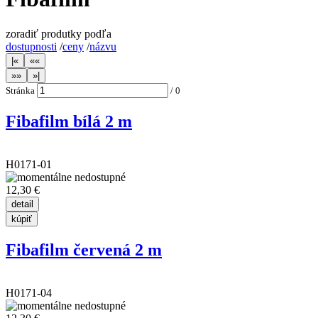
zoradiť produtky podľa
dostupnosti
/
ceny
/
názvu
Stránka
/
0
Fibafilm bílá 2 m
H0171-01
12,30 €
Fibafilm červená 2 m
H0171-04