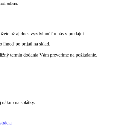
rmín odberu.
ôžete už aj dnes vyzdvihnúť u nás v predajni.
 ihneď po prijatí na sklad.
ribližný termín dodania Vám preveríme na požiadanie.
 nákup na splátky.
strácia