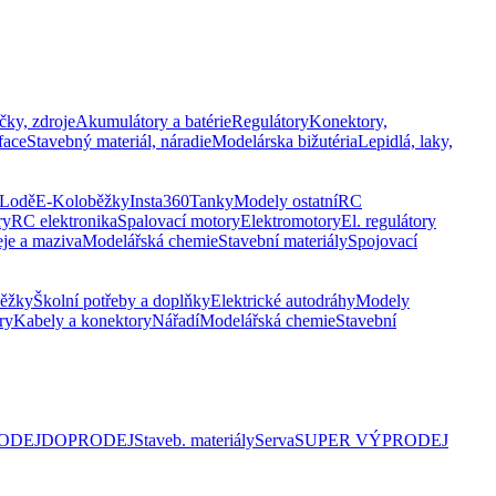
čky, zdroje
Akumulátory a batérie
Regulátory
Konektory,
face
Stavebný materiál, náradie
Modelárska bižutéria
Lepidlá, laky,
Lodě
E-Koloběžky
Insta360
Tanky
Modely ostatní
RC
ry
RC elektronika
Spalovací motory
Elektromotory
El. regulátory
eje a maziva
Modelářská chemie
Stavební materiály
Spojovací
běžky
Školní potřeby a doplňky
Elektrické autodráhy
Modely
ry
Kabely a konektory
Nářadí
Modelářská chemie
Stavební
RODEJ
DOPRODEJ
Staveb. materiály
Serva
SUPER VÝPRODEJ