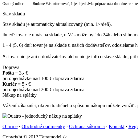
Osobný odber: Budeme Vás informovať, či je objednávka pripravená a dohodneme si te
Stav skladu
Stav skladu je automaticky aktualizovaný (min. 1×/deň).
ihneď
: tovar je u nás na sklade, u Vás môže byť do 24h alebo si ho m
1 - 4 (5, 6) dní
: tovar je na sklade u našich dodávateľov, odosielame ho
×
: tovar nie je ani u dodávateľov alebo nie je info o stave skladu, p
Doprava
Pošta
= 3,- €
pri objednávke nad 100 € doprava zdarma
Kuriér
= 5,- €
pri objednávke nad 200 € doprava zdarma
Nákup na splátky
Vážení zákazníci, okrem tradičneho spôsobu nákupu môžete využiť aj
O firme
·
Obchodné podmienky
·
Ochrana súkromia
·
Kontakt
·
Regi
Copyright © 2012 Tatramodel.sk