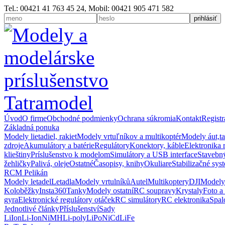
Tel.: 00421 41 763 45 24, Mobil: 00421 905 471 582
Úvod
O firme
Obchodné podmienky
Ochrana súkromia
Kontakt
Registr
Základná ponuka
Modely lietadiel, rakiet
Modely vrtuľníkov a multikoptér
Modely áut,t
zdroje
Akumulátory a batérie
Regulátory
Konektory, káble
Elektronika 
klieštiny
Príslušenstvo k modelom
Simulátory a USB interface
Stavebný
žehličky
Palivá, oleje
Ostatné
Časopisy, knihy
Okuliare
Stabilizačné sys
RCM Pelikán
Modely letadel
Letadla
Modely vrtulníků
Autel
Multikoptery
DJI
Modely
Koloběžky
Insta360
Tanky
Modely ostatní
RC soupravy
Krystaly
Foto a
gyra
Elektronické regulátory otáček
RC simulátory
RC elektronika
Spal
Jednotlivé články
Příslušenství
Sady
LiIon
Li-Ion
NiMH
Li-poly
LiPo
NiCd
LiFe