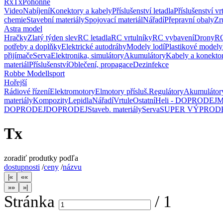
Rx
Tx
Pohonné
Video
Nabíjení
Konektory a kabely
Příslušenství letadla
Příslušenství vr
chemie
Stavební materiály
Spojovací materiál
Nářadí
Přepravní obaly
Zr
Astra model
Hračky
Zlatý týden slev
RC letadla
RC vrtulníky
RC vybavení
Drony
RC
potřeby a doplňky
Elektrické autodráhy
Modely lodí
Plastikové modely
přijímače
Serva
Elektronika, simulátory
Akumulátory
Kabely a konekto
materiál
Příslušenství
Oblečení, propagace
Dezinfekce
Robbe Modellsport
Hořejší
Rádiové řízení
Elektromotory
Elmotory přísluš.
Regulátory
Akumulátor
materiály
Kompozity
Lepidla
Nářadí
Vrtule
Ostatní
Heli - DOPRODEJ
M
DOPRODEJ
DOPRODEJ
Staveb. materiály
Serva
SUPER VÝPROD
Tx
zoradiť produtky podľa
dostupnosti
/
ceny
/
názvu
Stránka
/
1