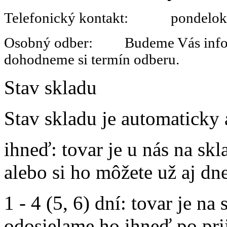
Telefonický kontakt: pondelok 
Osobný odber: Budeme Vás informo
dohodneme si termín odberu.
Stav skladu
Stav skladu je automaticky 
ihneď
: tovar je u nás na s
alebo si ho môžete už aj dn
1 - 4 (5, 6) dní
: tovar je na
odosielame ho ihneď po prij