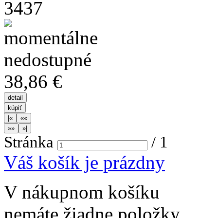
3437
38,86 €
Stránka
/
1
Váš košík je prázdny
V nákupnom košíku
nemáte žiadne položky