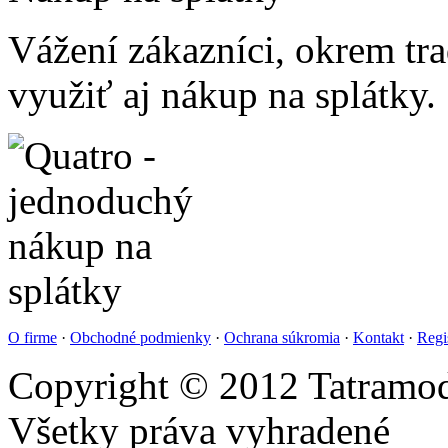
Vážení zákazníci, okrem t
využiť aj nákup na splátky.
O firme
·
Obchodné podmienky
·
Ochrana súkromia
·
Kontakt
·
Regi
Copyright © 2012 Tatramod
Všetky práva vyhradené