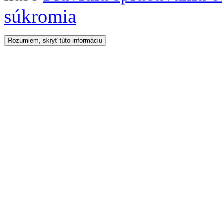
súkromia
Rozumiem, skryť túto informáciu