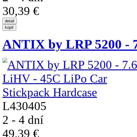
30,39 €
ANTIX by LRP 5200 - 7
L430405
2 - 4 dní
49,39 €