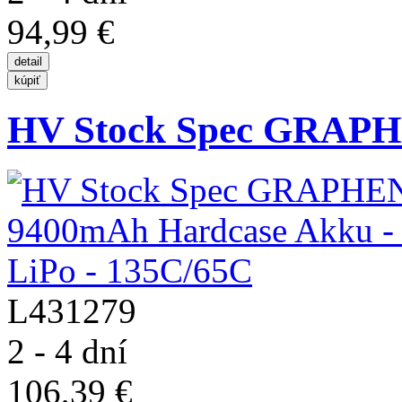
94,99 €
HV Stock Spec GRAPH
L431279
2 - 4 dní
106,39 €