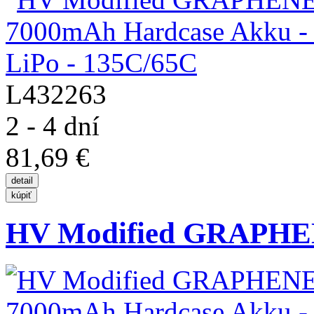
L432263
2 - 4 dní
81,69 €
HV Modified GRAPHEN