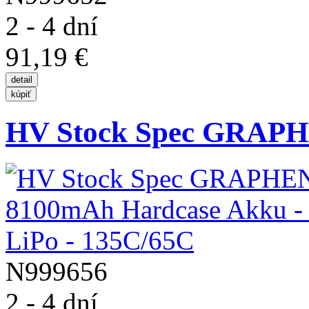
2 - 4 dní
91,19 €
HV Stock Spec GRAPH
N999656
2 - 4 dní