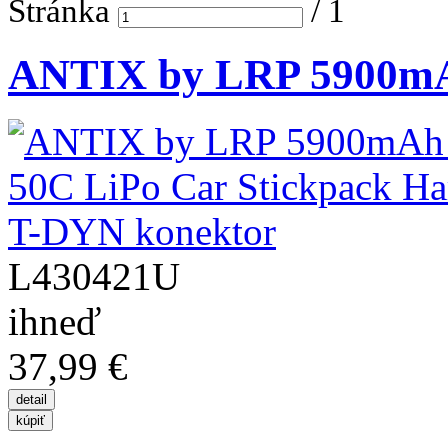
Stránka
/
1
ANTIX by LRP 5900mAh 
L430421U
ihneď
37,99 €