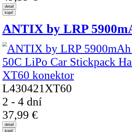
ANTIX by LRP 5900mAh 
L430421XT60
2 - 4 dní
37,99 €