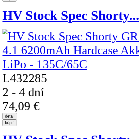
HV Stock Spec Shorty..
L432285
2 - 4 dní
74,09 €