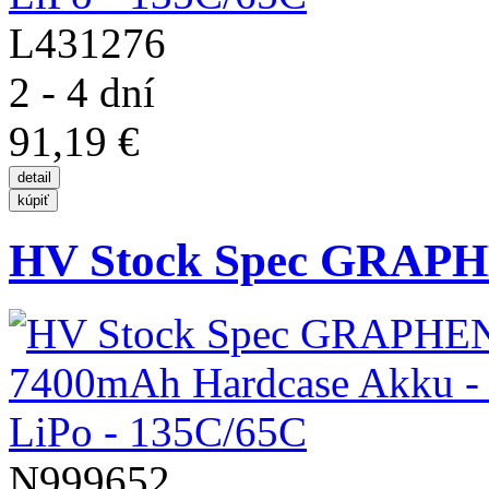
L431276
2 - 4 dní
91,19 €
HV Stock Spec GRAPH
N999652