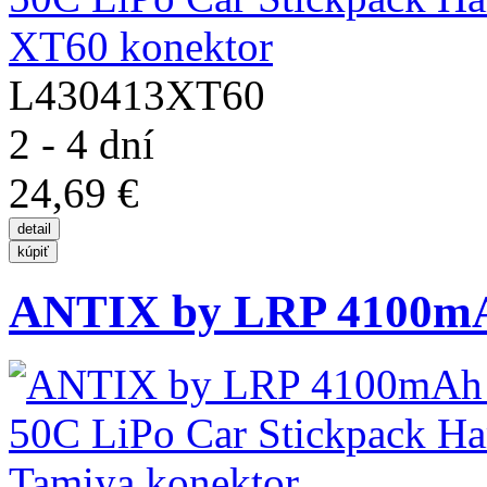
L430413XT60
2 - 4 dní
24,69 €
ANTIX by LRP 4100mAh 