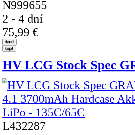
N999655
2 - 4 dní
75,99 €
HV LCG Stock Spec G
L432287