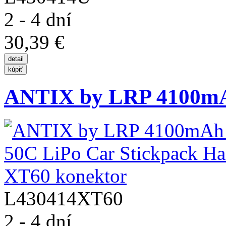
2 - 4 dní
30,39 €
ANTIX by LRP 4100mAh 
L430414XT60
2 - 4 dní