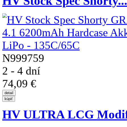
HV Stock Spec Shorty..
N999759
2 - 4 dní
74,09 €
HV ULTRA LCG Modif