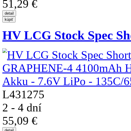
51,29 €
HV LCG Stock Spec Sho
L431275
2 - 4 dní
55,09 €