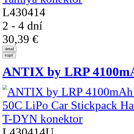
L430414
2 - 4 dní
30,39 €
ANTIX by LRP 4100mAh 
L430414U