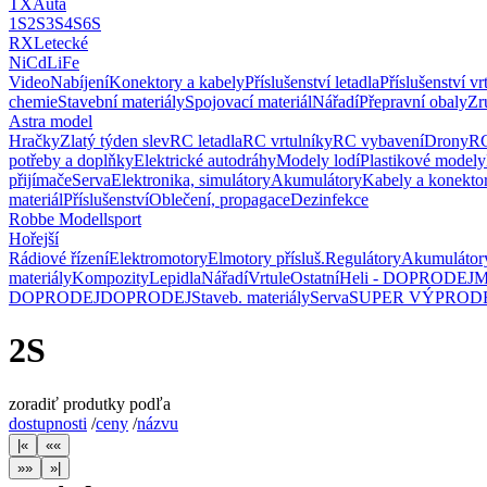
TX
Auta
1S
2S
3S
4S
6S
RX
Letecké
NiCd
LiFe
Video
Nabíjení
Konektory a kabely
Příslušenství letadla
Příslušenství vr
chemie
Stavební materiály
Spojovací materiál
Nářadí
Přepravní obaly
Zr
Astra model
Hračky
Zlatý týden slev
RC letadla
RC vrtulníky
RC vybavení
Drony
RC
potřeby a doplňky
Elektrické autodráhy
Modely lodí
Plastikové modely
přijímače
Serva
Elektronika, simulátory
Akumulátory
Kabely a konekto
materiál
Příslušenství
Oblečení, propagace
Dezinfekce
Robbe Modellsport
Hořejší
Rádiové řízení
Elektromotory
Elmotory přísluš.
Regulátory
Akumulátor
materiály
Kompozity
Lepidla
Nářadí
Vrtule
Ostatní
Heli - DOPRODEJ
M
DOPRODEJ
DOPRODEJ
Staveb. materiály
Serva
SUPER VÝPROD
2S
zoradiť produtky podľa
dostupnosti
/
ceny
/
názvu