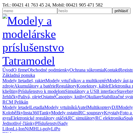
Tel.: 00421 41 763 45 24, Mobil: 00421 905 471 582
Úvod
O firme
Obchodné podmienky
Ochrana súkromia
Kontakt
Registr
Základná ponuka
Modely lietadiel, rakiet
Modely vrtuľníkov a multikoptér
Modely áut,t
zdroje
Akumulátory a batérie
Regulátory
Konektory, káble
Elektronika 
klieštiny
Príslušenstvo k modelom
Simulátory a USB interface
Stavebný
žehličky
Palivá, oleje
Ostatné
Časopisy, knihy
Okuliare
Stabilizačné sys
RCM Pelikán
Modely letadel
Letadla
Modely vrtulníků
Autel
Multikoptery
DJI
Modely
Koloběžky
Insta360
Tanky
Modely ostatní
RC soupravy
Krystaly
Foto a
gyra
Elektronické regulátory otáček
RC simulátory
RC elektronika
Spal
Jednotlivé články
Příslušenství
Sady
LiIon
Li-Ion
NiMH
Li-poly
LiPo