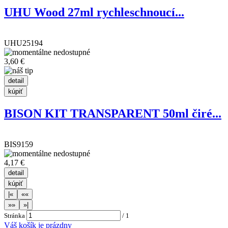
UHU Wood 27ml rychleschnoucí...
UHU25194
3,60 €
BISON KIT TRANSPARENT 50ml čiré...
BIS9159
4,17 €
Stránka
/
1
Váš košík je prázdny