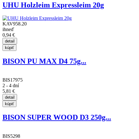
UHU Holzleim Expressleim 20g
KAV958.20
ihneď
0,94 €
BISON PU MAX D4 75g...
BIS17975
2 - 4 dní
5,81 €
BISON SUPER WOOD D3 250g...
BIS5298