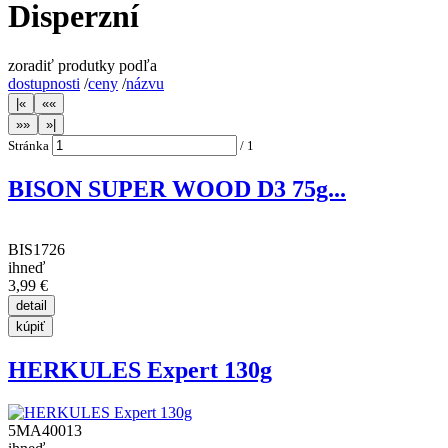
Disperzní
zoradiť produtky podľa
dostupnosti
/
ceny
/
názvu
Stránka
/
1
BISON SUPER WOOD D3 75g...
BIS1726
ihneď
3,99 €
HERKULES Expert 130g
5MA40013