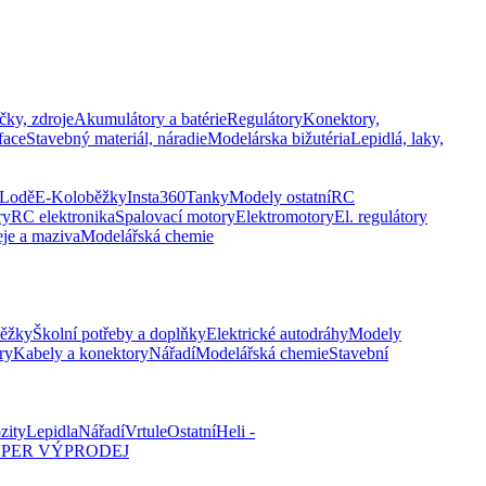
čky, zdroje
Akumulátory a batérie
Regulátory
Konektory,
face
Stavebný materiál, náradie
Modelárska bižutéria
Lepidlá, laky,
Lodě
E-Koloběžky
Insta360
Tanky
Modely ostatní
RC
ry
RC elektronika
Spalovací motory
Elektromotory
El. regulátory
eje a maziva
Modelářská chemie
běžky
Školní potřeby a doplňky
Elektrické autodráhy
Modely
ry
Kabely a konektory
Nářadí
Modelářská chemie
Stavební
zity
Lepidla
Nářadí
Vrtule
Ostatní
Heli -
PER VÝPRODEJ