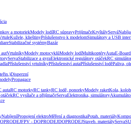
ácia
ankov a motoriek
Modely lodí
RC súpravy
Prijímače
Kryštály
Servá
Nabíja
Vrtule
Kužele, klieštiny
Príslušenstvo k modelom
Simulátory a USB inter
liare
Stabilizačné systémy
Bazár
 aut
Vrtulníky
Modely motocyklů
Modely lodí
Multikoptéry
Auta
E-Board
tory
Serva
Stabilizace a gyra
Elektronické regulátory otáček
RC simuláto
tadla
Příslušenství vrtulníky
Příslušenství auta
Příslušenství lodě
Paliva, ol
eřin.)
Disperzní
modely
Propagace
 auta
RC motorky
RC tanky
RC lodě, ponorky
Modely raket
Kola, kolo
 otáček
RC vysílače a přijímače
Serva
Elektronika, simulátory
Akumuláto
kce
y
Nabíjení
Propojení elektro
Měření a diagnostika
Potah. materiály
Kompo
 DOPRODEJ
FPV - DOPRODEJ
DOPRODEJ
Staveb. materiály
Serva
SU