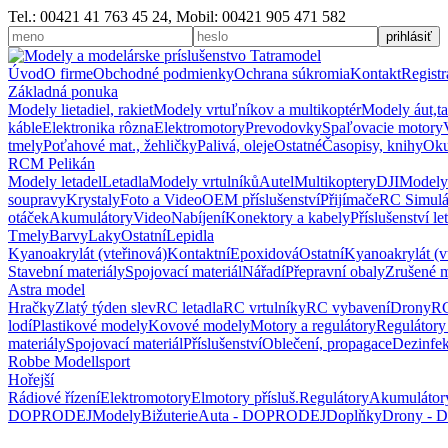
Tel.: 00421 41 763 45 24, Mobil: 00421 905 471 582
Úvod
O firme
Obchodné podmienky
Ochrana súkromia
Kontakt
Registr
Základná ponuka
Modely lietadiel, rakiet
Modely vrtuľníkov a multikoptér
Modely áut,t
káble
Elektronika rôzna
Elektromotory
Prevodovky
Spaľovacie motory
tmely
Poťahové mat., žehličky
Palivá, oleje
Ostatné
Časopisy, knihy
Oku
RCM Pelikán
Modely letadel
Letadla
Modely vrtulníků
Autel
Multikoptery
DJI
Modely
soupravy
Krystaly
Foto a Video
OEM příslušenství
Přijímače
RC Simulá
otáček
Akumulátory
Video
Nabíjení
Konektory a kabely
Příslušenství le
Tmely
Barvy
Laky
Ostatní
Lepidla
Kyanoakrylát (vteřinová)
Kontaktní
Epoxidová
Ostatní
Kyanoakrylát (vt
Stavební materiály
Spojovací materiál
Nářadí
Přepravní obaly
Zrušené 
Astra model
Hračky
Zlatý týden slev
RC letadla
RC vrtulníky
RC vybavení
Drony
RC
lodí
Plastikové modely
Kovové modely
Motory a regulátory
Regulátory
materiály
Spojovací materiál
Příslušenství
Oblečení, propagace
Dezinfe
Robbe Modellsport
Hořejší
Rádiové řízení
Elektromotory
Elmotory přísluš.
Regulátory
Akumulátor
DOPRODEJ
Modely
Bižuterie
Auta - DOPRODEJ
Doplňky
Drony -