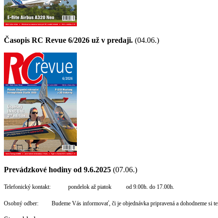
Časopis RC Revue 6/2026 už v predaji.
(04.06.)
Prevádzkové hodiny od 9.6.2025
(07.06.)
Telefonický kontakt: pondelok až piatok od 9.00h. do 17.00h.
Osobný odber: Budeme Vás informovať, či je objednávka pripravená a dohodneme si te