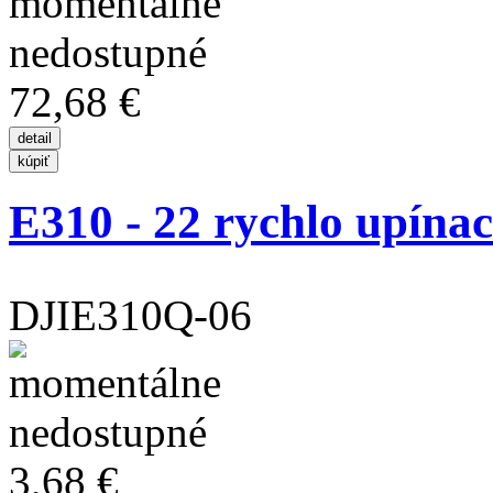
72,68 €
E310 - 22 rychlo upínací
DJIE310Q-06
3,68 €