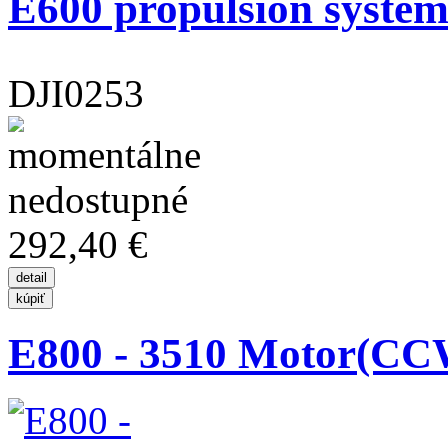
E600 propulsion system -
DJI0253
292,40 €
E800 - 3510 Motor(CC