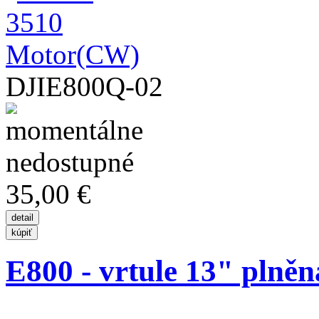
DJIE800Q-02
35,00 €
E800 - vrtule 13" plněná