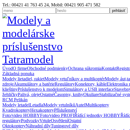
Tel.: 00421 41 763 45 24, Mobil: 00421 905 471 582
Úvod
O firme
Obchodné podmienky
Ochrana súkromia
Kontakt
Registr
Základná ponuka
Modely lietadiel, rakiet
Modely vrtuľníkov a multikoptér
Modely áut,t
zdroje
Akumulátory a batérie
Regulátory
Konektory, káble
Elektronika 
klieštiny
Príslušenstvo k modelom
Simulátory a USB interface
Stavebný
žehličky
Palivá, oleje
Ostatné
Časopisy, knihy
Okuliare
Stabilizačné sys
RCM Pelikán
Modely letadel
Letadla
Modely vrtulníků
Autel
Multikoptery
Kvadrokoptery
Hexakoptery
Příslušenství
Foto/video HOBBY
Foto/video PROFI
Řídící jednotky HOBBY
Řídí
regulátory
Podvozky
Vrtule
Osvětlení
Ostatní
Oktokoptery
Náhradní díly
Tuningové díly