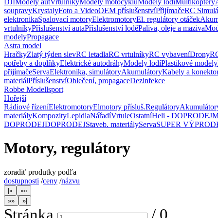
DJI
Modely aut
Vrtulníky
Modely motocyklů
Modely lodí
Multikoptéry
soupravy
Krystaly
Foto a Video
OEM příslušenství
Přijímače
RC Simulá
elektronika
Spalovací motory
Elektromotory
El. regulátory otáček
Akum
vrtulníky
Příslušenství auta
Příslušenství lodě
Paliva, oleje a maziva
Mod
modely
Propagace
Astra model
Hračky
Zlatý týden slev
RC letadla
RC vrtulníky
RC vybavení
Drony
RC
potřeby a doplňky
Elektrické autodráhy
Modely lodí
Plastikové modely
přijímače
Serva
Elektronika, simulátory
Akumulátory
Kabely a konekto
materiál
Příslušenství
Oblečení, propagace
Dezinfekce
Robbe Modellsport
Hořejší
Rádiové řízení
Elektromotory
Elmotory přísluš.
Regulátory
Akumulátor
materiály
Kompozity
Lepidla
Nářadí
Vrtule
Ostatní
Heli - DOPRODEJ
M
DOPRODEJ
DOPRODEJ
Staveb. materiály
Serva
SUPER VÝPROD
Motory, regulátory
zoradiť produtky podľa
dostupnosti
/
ceny
/
názvu
Stránka
/
0