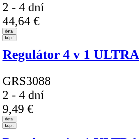
2 - 4 dní
44,64 €
Regulátor 4 v 1 ULTR
GRS3088
2 - 4 dní
9,49 €