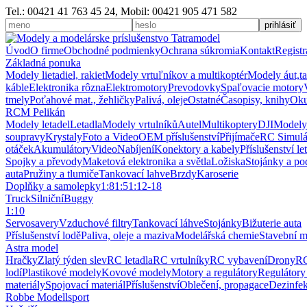
Tel.: 00421 41 763 45 24, Mobil: 00421 905 471 582
Úvod
O firme
Obchodné podmienky
Ochrana súkromia
Kontakt
Registr
Základná ponuka
Modely lietadiel, rakiet
Modely vrtuľníkov a multikoptér
Modely áut,t
káble
Elektronika rôzna
Elektromotory
Prevodovky
Spaľovacie motory
tmely
Poťahové mat., žehličky
Palivá, oleje
Ostatné
Časopisy, knihy
Oku
RCM Pelikán
Modely letadel
Letadla
Modely vrtulníků
Autel
Multikoptery
DJI
Modely
soupravy
Krystaly
Foto a Video
OEM příslušenství
Přijímače
RC Simulá
otáček
Akumulátory
Video
Nabíjení
Konektory a kabely
Příslušenství le
Spojky a převody
Maketová elektronika a světla
Ložiska
Stojánky a po
auta
Pružiny a tlumiče
Tankovací lahve
Brzdy
Karoserie
Doplňky a samolepky
1:8
1:5
1:12-18
Truck
Silniční
Buggy
1:10
Servosavery
Vzduchové filtry
Tankovací láhve
Stojánky
Bižuterie auta
Příslušenství lodě
Paliva, oleje a maziva
Modelářská chemie
Stavební m
Astra model
Hračky
Zlatý týden slev
RC letadla
RC vrtulníky
RC vybavení
Drony
RC
lodí
Plastikové modely
Kovové modely
Motory a regulátory
Regulátory
materiály
Spojovací materiál
Příslušenství
Oblečení, propagace
Dezinfe
Robbe Modellsport