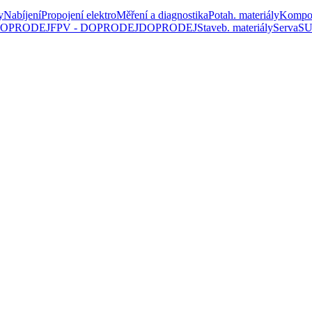
y
Nabíjení
Propojení elektro
Měření a diagnostika
Potah. materiály
Kompo
 DOPRODEJ
FPV - DOPRODEJ
DOPRODEJ
Staveb. materiály
Serva
SU