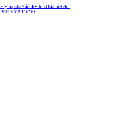
zity
Lepidla
Nářadí
Vrtule
Ostatní
Heli -
PER VÝPRODEJ