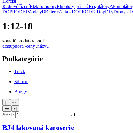
Hořejší
Rádiové řízení
Elektromotory
Elmotory přísluš.
Regulátory
Akumulátor
DOPRODEJ
Modely
Bižuterie
Auta - DOPRODEJ
Doplňky
Drony -
1:12-18
zoradiť produtky podľa
dostupnosti
/
ceny
/
názvu
Podkategórie
Truck
Silniční
Buggy
Stránka
/
1
BJ4 lakovaná karoserie