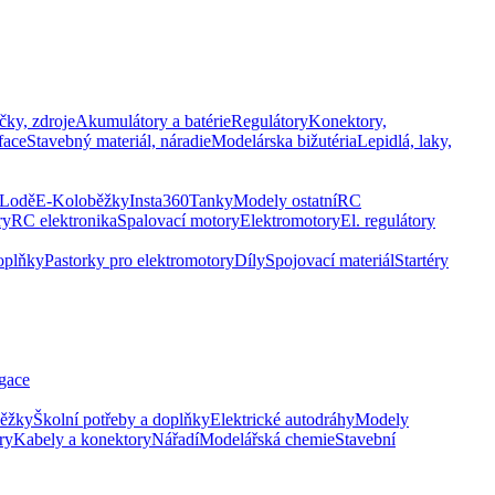
čky, zdroje
Akumulátory a batérie
Regulátory
Konektory,
face
Stavebný materiál, náradie
Modelárska bižutéria
Lepidlá, laky,
Lodě
E-Koloběžky
Insta360
Tanky
Modely ostatní
RC
ry
RC elektronika
Spalovací motory
Elektromotory
El. regulátory
oplňky
Pastorky pro elektromotory
Díly
Spojovací materiál
Startéry
gace
běžky
Školní potřeby a doplňky
Elektrické autodráhy
Modely
ry
Kabely a konektory
Nářadí
Modelářská chemie
Stavební