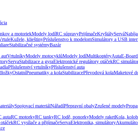
ácia
ankov a motoriek
Modely lodí
RC súpravy
Prijímače
Kryštály
Servá
Nabíja
Vrtule
Kužele, klieštiny
Príslušenstvo k modelom
Simulátory a USB inter
liare
Stabilizačné systémy
Bazár
 aut
Vrtulníky
Modely motocyklů
Modely lodí
Multikoptéry
Auta
E-Board
tory
Serva
Stabilizace a gyra
Elektronické regulátory otáček
RC simuláto
tadla
Příslušenství vrtulníky
Příslušenství auta
dložky
Ostatní
Pneumatiky a kola
Stabilizace
Převodová kola
Maketové d
ateriály
Spojovací materiál
Nářadí
Přepravní obaly
Zrušené modely
Propa
 auta
RC motorky
RC tanky
RC lodě, ponorky
Modely raket
Kola, kolo
 otáček
RC vysílače a přijímače
Serva
Elektronika, simulátory
Akumuláto
kce