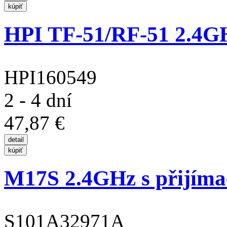
HPI TF-51/RF-51 2.4G
HPI160549
2 - 4 dní
47,87 €
M17S 2.4GHz s přijím
S101A32971A