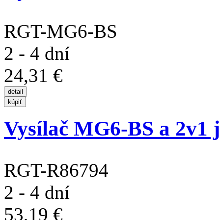
RGT-MG6-BS
2 - 4 dní
24,31 €
Vysílač MG6-BS a 2v1 j
RGT-R86794
2 - 4 dní
53,19 €