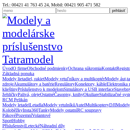
Tel.: 00421 41 763 45 24, Mobil: 00421 905 471 582
Úvod
O firme
Obchodné podmienky
Ochrana súkromia
Kontakt
Registr
Základná ponuka
Modely lietadiel, rakiet
Modely vrtuľníkov a multikoptér
Modely áut,t
zdroje
Akumulátory a batérie
Regulátory
Konektory, káble
Elektronika 
klieštiny
Príslušenstvo k modelom
Simulátory a USB interface
Stavebný
žehličky
Palivá, oleje
Ostatné
Časopisy, knihy
Okuliare
Stabilizačné sys
RCM Pelikán
Modely letadel
Letadla
Modely vrtulníků
Autel
Multikoptery
DJI
Modely
Koloběžky
Insta360
Tanky
Modely ostatní
RC soupravy
Pákové
Pozemní
Volantové
Sport
Hobby
Příslušenství
Letecké
Náhradní díly