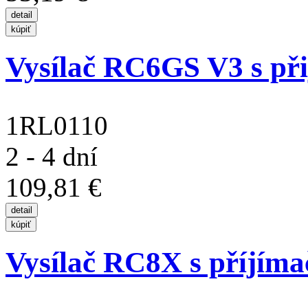
Vysílač RC6GS V3 s př
1RL0110
2 - 4 dní
109,81 €
Vysílač RC8X s příjí