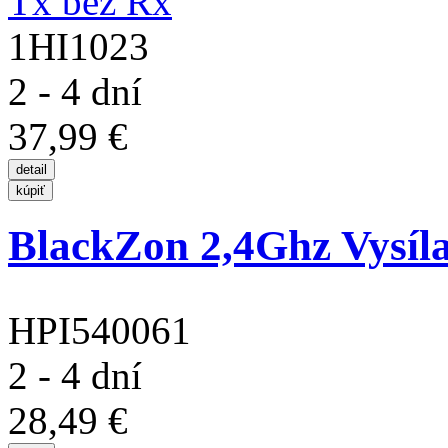
1HI1023
2 - 4 dní
37,99 €
BlackZon 2,4Ghz Vysíl
HPI540061
2 - 4 dní
28,49 €