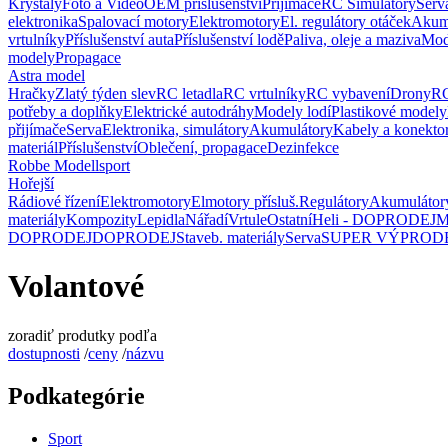
Krystaly
Foto a Video
OEM příslušenství
Přijímače
RC Simulátory
Serv
elektronika
Spalovací motory
Elektromotory
El. regulátory otáček
Akum
vrtulníky
Příslušenství auta
Příslušenství lodě
Paliva, oleje a maziva
Mod
modely
Propagace
Astra model
Hračky
Zlatý týden slev
RC letadla
RC vrtulníky
RC vybavení
Drony
RC
potřeby a doplňky
Elektrické autodráhy
Modely lodí
Plastikové modely
přijímače
Serva
Elektronika, simulátory
Akumulátory
Kabely a konekto
materiál
Příslušenství
Oblečení, propagace
Dezinfekce
Robbe Modellsport
Hořejší
Rádiové řízení
Elektromotory
Elmotory přísluš.
Regulátory
Akumulátor
materiály
Kompozity
Lepidla
Nářadí
Vrtule
Ostatní
Heli - DOPRODEJ
M
DOPRODEJ
DOPRODEJ
Staveb. materiály
Serva
SUPER VÝPROD
Volantové
zoradiť produtky podľa
dostupnosti
/
ceny
/
názvu
Podkategórie
Sport