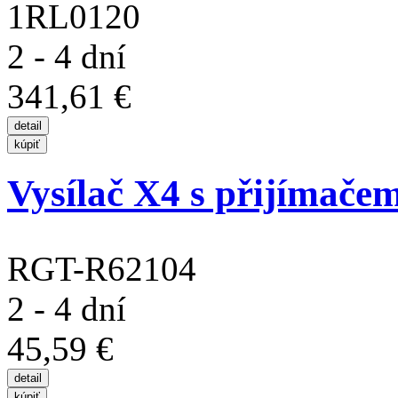
1RL0120
2 - 4 dní
341,61 €
Vysílač X4 s přijímače
RGT-R62104
2 - 4 dní
45,59 €