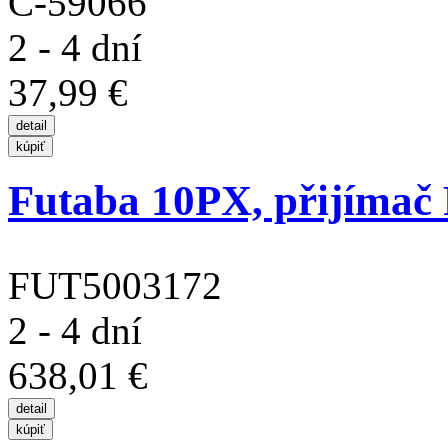
C-59066
2 - 4 dní
37,99 €
Futaba 10PX, přijímač 
FUT5003172
2 - 4 dní
638,01 €