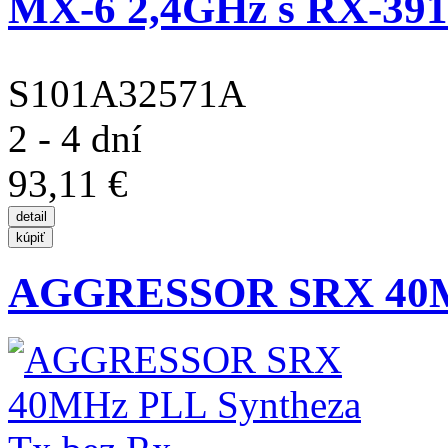
MX-6 2,4GHz s RX-39
S101A32571A
2 - 4 dní
93,11 €
AGGRESSOR SRX 40MH