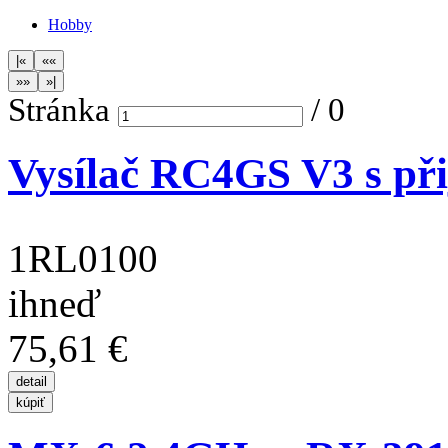
Hobby
Stránka
/
0
Vysílač RC4GS V3 s př
1RL0100
ihneď
75,61 €