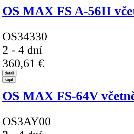
OS MAX FS A-56II včet
OS34330
2 - 4 dní
360,61 €
OS MAX FS-64V včetně
OS3AY00