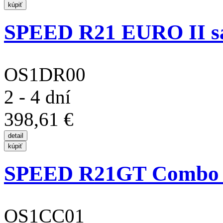
SPEED R21 EURO II s
OS1DR00
2 - 4 dní
398,61 €
SPEED R21GT Combo s
OS1CC01