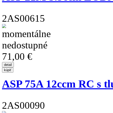
2AS00615
71,00 €
ASP 75A 12ccm RC s t
2AS00090