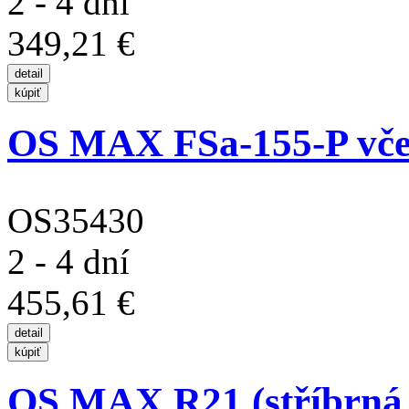
2 - 4 dní
349,21 €
OS MAX FSa-155-P včet
OS35430
2 - 4 dní
455,61 €
OS MAX R21 (stříbrná v