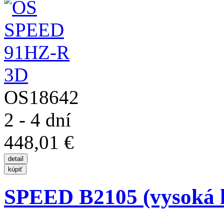
OS18642
2 - 4 dní
448,01 €
SPEED B2105 (vysoká h