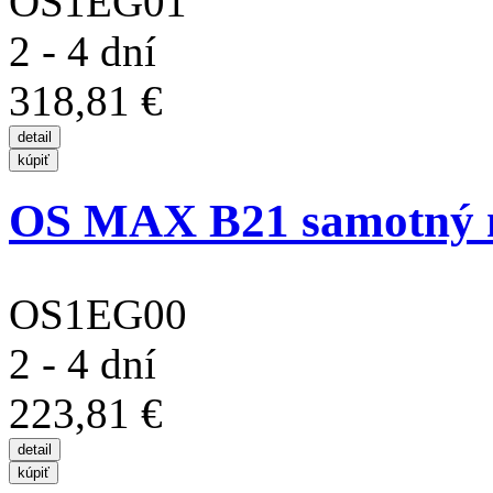
OS1EG01
2 - 4 dní
318,81 €
OS MAX B21 samotný 
OS1EG00
2 - 4 dní
223,81 €