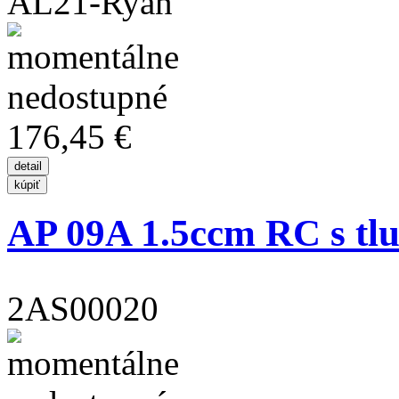
AL21-Ryan
176,45 €
AP 09A 1.5ccm RC s tl
2AS00020