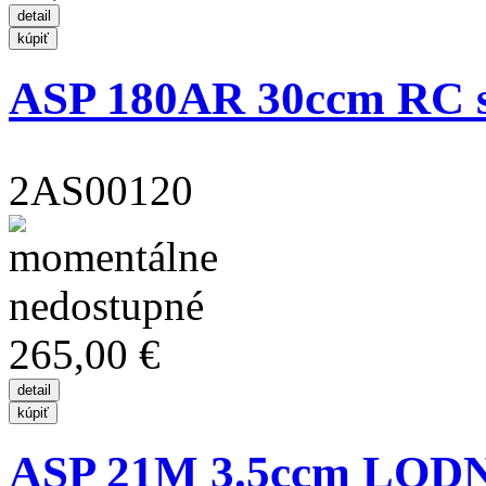
ASP 180AR 30ccm RC s
2AS00120
265,00 €
ASP 21M 3.5ccm LODNÍ 