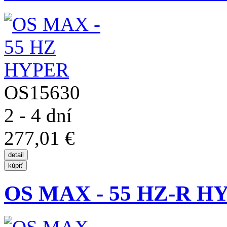
OS15630
2 - 4 dní
277,01 €
OS MAX - 55 HZ-R H