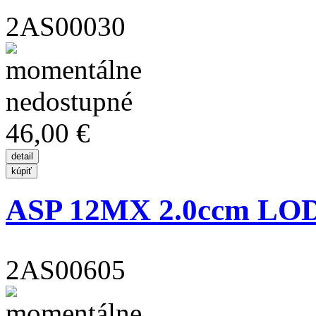
2AS00030
46,00 €
ASP 12MX 2.0ccm LODN
2AS00605