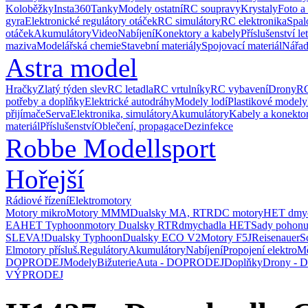
Koloběžky
Insta360
Tanky
Modely ostatní
RC soupravy
Krystaly
Foto a
gyra
Elektronické regulátory otáček
RC simulátory
RC elektronika
Spal
otáček
Akumulátory
Video
Nabíjení
Konektory a kabely
Příslušenství le
maziva
Modelářská chemie
Stavební materiály
Spojovací materiál
Nářad
Astra model
Hračky
Zlatý týden slev
RC letadla
RC vrtulníky
RC vybavení
Drony
RC
potřeby a doplňky
Elektrické autodráhy
Modely lodí
Plastikové modely
přijímače
Serva
Elektronika, simulátory
Akumulátory
Kabely a konekto
materiál
Příslušenství
Oblečení, propagace
Dezinfekce
Robbe Modellsport
Hořejší
Rádiové řízení
Elektromotory
Motory mikro
Motory MMM
Dualsky MA, RTR
DC motory
HET dmyc
EA
HET Typhoon
motory Dualsky RTR
dmychadla HET
Sady pohonu
SLEVA!
Dualsky Typhoon
Dualsky ECO V2
Motory F5J
Reisenauer
S
Elmotory přísluš.
Regulátory
Akumulátory
Nabíjení
Propojení elektro
Mě
DOPRODEJ
Modely
Bižuterie
Auta - DOPRODEJ
Doplňky
Drony -
VÝPRODEJ