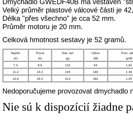
Dmychadlo GWEDF40B má vestavěn "stří
Velký průměr plastové válcové části je 4
Délka "přes všechno" je cca 52 mm.
Průměr motoru je 20 mm.
Celková hmotnost sestavy je 52 gramů.
Napětí
Proud
Stat. tah
Výkon
Pom. vý
(V)
(A)
(g)
(W)
gr/W
7,4
8,6
122
64
1,92
11,4
16,2
245
180
1,36
14,8
26,5
413
392
1,05
Nedoporučujeme provozovat dmychadlo n
Nie sú k dispozícií žiadne 