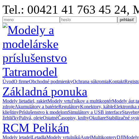
Tel.: 00421 41 763 45 24,
Úvod
O firme
Obchodné podmienky
Ochrana súkromia
Kontakt
Registr
Základná ponuka
Modely lietadiel, rakiet
Modely vrtuľníkov a multikoptér
Modely áut,t
zdroje
Akumulátory a batérie
Regulátory
Konektory, káble
Elektronika 
klieštiny
Príslušenstvo k modelom
Simulátory a USB interface
Stavebný
žehličky
Palivá, oleje
Ostatné
Časopisy, knihy
Okuliare
Stabilizačné sys
RCM Pelikán
Modely letadel
Letadla
Modely vrtulníků
Autel
Multikoptery
DJI
Modely