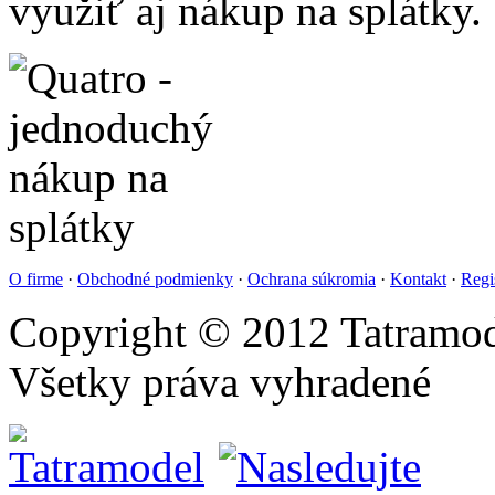
využiť aj nákup na splátky.
O firme
·
Obchodné podmienky
·
Ochrana súkromia
·
Kontakt
·
Regi
Copyright © 2012 Tatramod
Všetky práva vyhradené