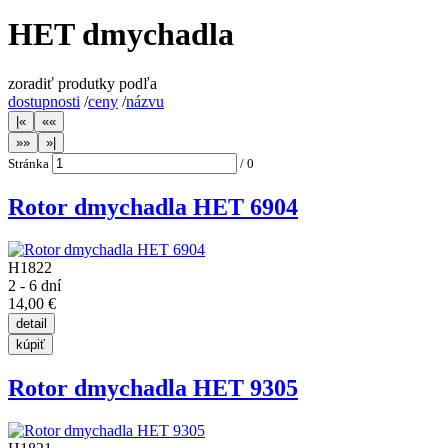
HET dmychadla
zoradiť produtky podľa
dostupnosti
/
ceny
/
názvu
Stránka
/
0
Rotor dmychadla HET 6904
H1822
2 - 6 dní
14,00 €
Rotor dmychadla HET 9305