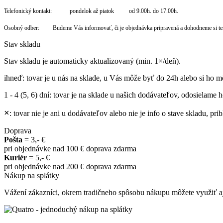
Telefonický kontakt: pondelok až piatok od 9.00h. do 17.00h.
Osobný odber: Budeme Vás informovať, či je objednávka pripravená a dohodneme si te
Stav skladu
Stav skladu je automaticky aktualizovaný (min. 1×/deň).
ihneď
: tovar je u nás na sklade, u Vás môže byť do 24h alebo si ho m
1 - 4 (5, 6) dní
: tovar je na sklade u našich dodávateľov, odosielame ho
×
: tovar nie je ani u dodávateľov alebo nie je info o stave skladu, p
Doprava
Pošta
= 3,- €
pri objednávke nad 100 € doprava zdarma
Kuriér
= 5,- €
pri objednávke nad 200 € doprava zdarma
Nákup na splátky
Vážení zákazníci, okrem tradičneho spôsobu nákupu môžete využiť aj