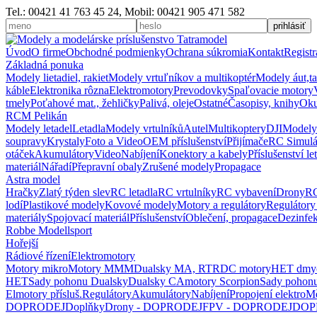
Tel.: 00421 41 763 45 24, Mobil: 00421 905 471 582
Úvod
O firme
Obchodné podmienky
Ochrana súkromia
Kontakt
Registr
Základná ponuka
Modely lietadiel, rakiet
Modely vrtuľníkov a multikoptér
Modely áut,t
káble
Elektronika rôzna
Elektromotory
Prevodovky
Spaľovacie motory
tmely
Poťahové mat., žehličky
Palivá, oleje
Ostatné
Časopisy, knihy
Oku
RCM Pelikán
Modely letadel
Letadla
Modely vrtulníků
Autel
Multikoptery
DJI
Modely
soupravy
Krystaly
Foto a Video
OEM příslušenství
Přijímače
RC Simulá
otáček
Akumulátory
Video
Nabíjení
Konektory a kabely
Příslušenství le
materiál
Nářadí
Přepravní obaly
Zrušené modely
Propagace
Astra model
Hračky
Zlatý týden slev
RC letadla
RC vrtulníky
RC vybavení
Drony
RC
lodí
Plastikové modely
Kovové modely
Motory a regulátory
Regulátory
materiály
Spojovací materiál
Příslušenství
Oblečení, propagace
Dezinfe
Robbe Modellsport
Hořejší
Rádiové řízení
Elektromotory
Motory mikro
Motory MMM
Dualsky MA, RTR
DC motory
HET dmyc
HET
Sady pohonu Dualsky
Dualsky CA
motory Scorpion
Sady poho
Elmotory přísluš.
Regulátory
Akumulátory
Nabíjení
Propojení elektro
Mě
DOPRODEJ
Doplňky
Drony - DOPRODEJ
FPV - DOPRODEJ
DOP