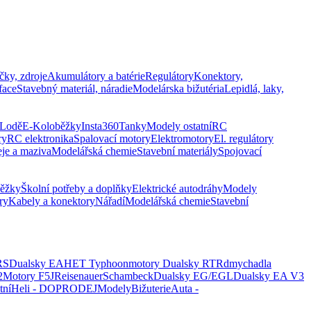
čky, zdroje
Akumulátory a batérie
Regulátory
Konektory,
face
Stavebný materiál, náradie
Modelárska bižutéria
Lepidlá, laky,
Lodě
E-Koloběžky
Insta360
Tanky
Modely ostatní
RC
ry
RC elektronika
Spalovací motory
Elektromotory
El. regulátory
eje a maziva
Modelářská chemie
Stavební materiály
Spojovací
běžky
Školní potřeby a doplňky
Elektrické autodráhy
Modely
ry
Kabely a konektory
Nářadí
Modelářská chemie
Stavební
RS
Dualsky EA
HET Typhoon
motory Dualsky RTR
dmychadla
2
Motory F5J
Reisenauer
Schambeck
Dualsky EG/EGL
Dualsky EA V3
tní
Heli - DOPRODEJ
Modely
Bižuterie
Auta -