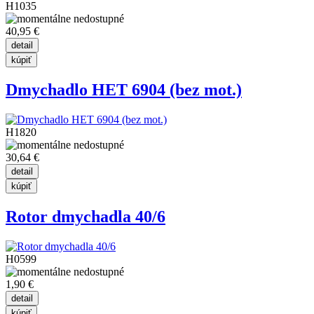
H1035
40,95 €
Dmychadlo HET 6904 (bez mot.)
H1820
30,64 €
Rotor dmychadla 40/6
H0599
1,90 €