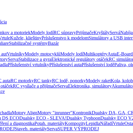
ácia
ankov a motoriek
Modely lodí
RC súpravy
Prijímače
Kryštály
Servá
Nabíja
Vrtule
Kužele, klieštiny
Príslušenstvo k modelom
Simulátory a USB inter
liare
Stabilizačné systémy
Bazár
 aut
Vrtulníky
Modely motocyklů
Modely lodí
Multikoptéry
Auta
E-Board
tory
Serva
Stabilizace a gyra
Elektronické regulátory otáček
RC simuláto
tadla
Příslušenství vrtulníky
Příslušenství auta
Příslušenství lodě
Paliva, ol
 auta
RC motorky
RC tanky
RC lodě, ponorky
Modely raket
Kola, kolo
 otáček
RC vysílače a přijímače
Serva
Elektronika, simulátory
Akumuláto
kce
hadla
Motory Align
Motory "inrunner"
Kontronik
Dualsky DA, GA, C
nu DS ECO
Dualsky ECO - SLEVA!
Dualsky Typhoon
Dualsky ECO V
ření a diagnostika
Potah. materiály
Kompozity
Lepidla
Nářadí
Vrtule
Osta
RODEJ
Staveb. materiály
Serva
SUPER VÝPRODEJ