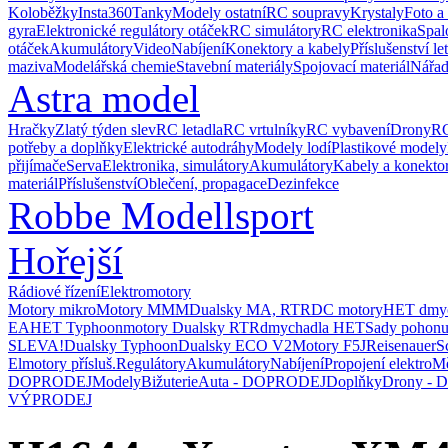
Koloběžky
Insta360
Tanky
Modely ostatní
RC soupravy
Krystaly
Foto a
gyra
Elektronické regulátory otáček
RC simulátory
RC elektronika
Spal
otáček
Akumulátory
Video
Nabíjení
Konektory a kabely
Příslušenství le
maziva
Modelářská chemie
Stavební materiály
Spojovací materiál
Nářad
Astra model
Hračky
Zlatý týden slev
RC letadla
RC vrtulníky
RC vybavení
Drony
RC
potřeby a doplňky
Elektrické autodráhy
Modely lodí
Plastikové modely
přijímače
Serva
Elektronika, simulátory
Akumulátory
Kabely a konekto
materiál
Příslušenství
Oblečení, propagace
Dezinfekce
Robbe Modellsport
Hořejší
Rádiové řízení
Elektromotory
Motory mikro
Motory MMM
Dualsky MA, RTR
DC motory
HET dmyc
EA
HET Typhoon
motory Dualsky RTR
dmychadla HET
Sady pohonu
SLEVA!
Dualsky Typhoon
Dualsky ECO V2
Motory F5J
Reisenauer
S
Elmotory přísluš.
Regulátory
Akumulátory
Nabíjení
Propojení elektro
Mě
DOPRODEJ
Modely
Bižuterie
Auta - DOPRODEJ
Doplňky
Drony -
VÝPRODEJ