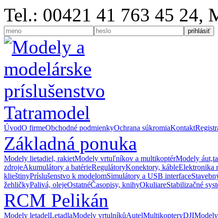
Tel.: 00421 41 763 45 24,
Úvod
O firme
Obchodné podmienky
Ochrana súkromia
Kontakt
Registr
Základná ponuka
Modely lietadiel, rakiet
Modely vrtuľníkov a multikoptér
Modely áut,t
zdroje
Akumulátory a batérie
Regulátory
Konektory, káble
Elektronika 
klieštiny
Príslušenstvo k modelom
Simulátory a USB interface
Stavebný
žehličky
Palivá, oleje
Ostatné
Časopisy, knihy
Okuliare
Stabilizačné sys
RCM Pelikán
Modely letadel
Letadla
Modely vrtulníků
Autel
Multikoptery
DJI
Modely