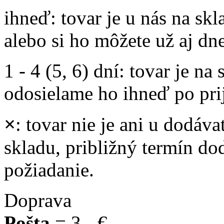
ihneď
: tovar je u nás na s
alebo si ho môžete už aj dn
1 - 4 (5, 6) dní
: tovar je na
odosielame ho ihneď po prij
×
: tovar nie je ani u dodáva
skladu, približný termín d
požiadanie.
Doprava
Pošta
= 3,- €