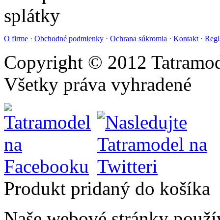
O firme
·
Obchodné podmienky
·
Ochrana súkromia
·
Kontakt
·
Regi
Copyright © 2012 Tatramod
Všetky práva vyhradené
Produkt pridaný do košíka
Naše webové stránky použí