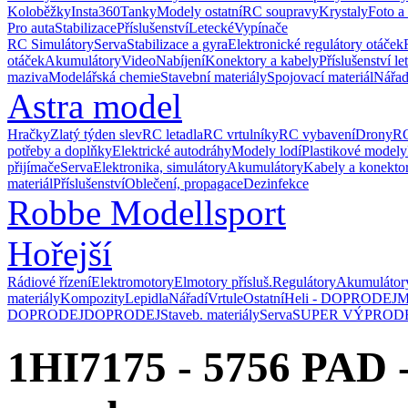
Koloběžky
Insta360
Tanky
Modely ostatní
RC soupravy
Krystaly
Foto a
Pro auta
Stabilizace
Příslušenství
Letecké
Vypínače
RC Simulátory
Serva
Stabilizace a gyra
Elektronické regulátory otáček
otáček
Akumulátory
Video
Nabíjení
Konektory a kabely
Příslušenství le
maziva
Modelářská chemie
Stavební materiály
Spojovací materiál
Nářad
Astra model
Hračky
Zlatý týden slev
RC letadla
RC vrtulníky
RC vybavení
Drony
RC
potřeby a doplňky
Elektrické autodráhy
Modely lodí
Plastikové modely
přijímače
Serva
Elektronika, simulátory
Akumulátory
Kabely a konekto
materiál
Příslušenství
Oblečení, propagace
Dezinfekce
Robbe Modellsport
Hořejší
Rádiové řízení
Elektromotory
Elmotory přísluš.
Regulátory
Akumulátor
materiály
Kompozity
Lepidla
Nářadí
Vrtule
Ostatní
Heli - DOPRODEJ
M
DOPRODEJ
DOPRODEJ
Staveb. materiály
Serva
SUPER VÝPROD
1HI7175 - 5756 PAD -