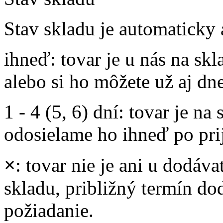
Stav skladu je automaticky 
ihneď
: tovar je u nás na s
alebo si ho môžete už aj dn
1 - 4 (5, 6) dní
: tovar je na
odosielame ho ihneď po prij
×
: tovar nie je ani u dodáva
skladu, približný termín d
požiadanie.