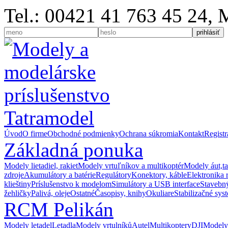
Tel.: 00421 41 763 45 24,
Úvod
O firme
Obchodné podmienky
Ochrana súkromia
Kontakt
Registr
Základná ponuka
Modely lietadiel, rakiet
Modely vrtuľníkov a multikoptér
Modely áut,t
zdroje
Akumulátory a batérie
Regulátory
Konektory, káble
Elektronika 
klieštiny
Príslušenstvo k modelom
Simulátory a USB interface
Stavebný
žehličky
Palivá, oleje
Ostatné
Časopisy, knihy
Okuliare
Stabilizačné sys
RCM Pelikán
Modely letadel
Letadla
Modely vrtulníků
Autel
Multikoptery
DJI
Modely