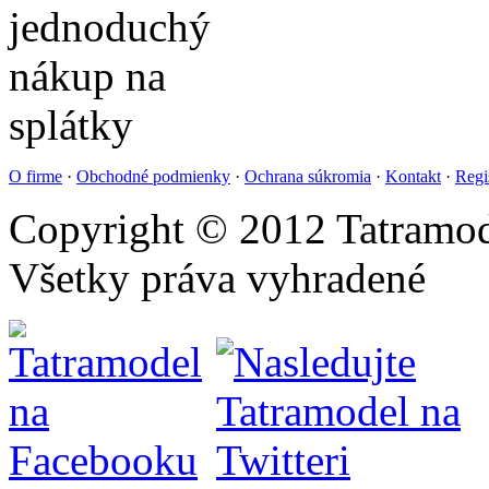
O firme
·
Obchodné podmienky
·
Ochrana súkromia
·
Kontakt
·
Regi
Copyright © 2012 Tatramod
Všetky práva vyhradené