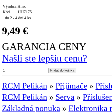
Výrobca
Hitec
Kód
1HI7175
· do 2 - 4 dní
4 ks
9,49 €
GARANCIA CENY
Našli ste lepšiu cenu?
RCM Pelikán
»
Přijímače
»
Přísl
RCM Pelikán
»
Serva
»
Přísluše
Základná ponuka
»
Elektronika 