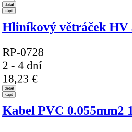
Hliníkový větráček HV 
RP-0728
2 - 4 dní
18,23 €
Kabel PVC 0.055mm2 1