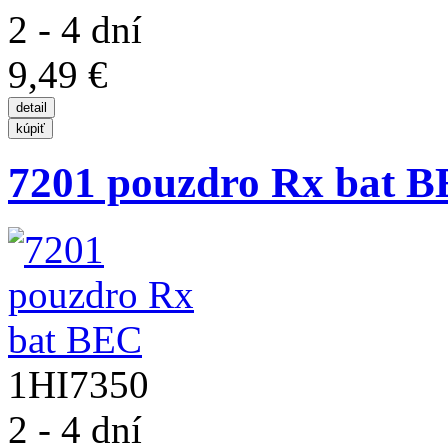
2 - 4 dní
9,49 €
7201 pouzdro Rx bat 
1HI7350
2 - 4 dní