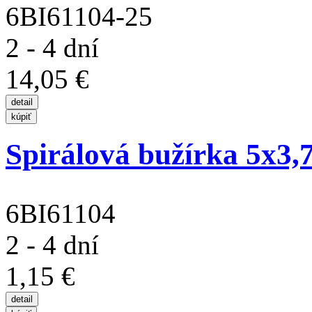
6BI61104-25
2 - 4 dní
14,05 €
Spirálová bužírka 5x3
6BI61104
2 - 4 dní
1,15 €