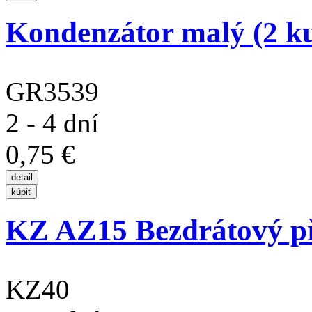
Kondenzátor malý (2 k
GR3539
2 - 4 dní
0,75 €
KZ AZ15 Bezdrátový při
KZ40