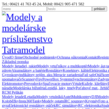
Tel.: 00421 41 763 45 24, Mobil: 00421 905 471 582
Úvod
O firme
Obchodné podmienky
Ochrana súkromia
Kontakt
Registr
Základná ponuka
Modely lietadiel, rakiet
Modely vrtuľníkov a multikoptér
Modely áut,t
zdroje
Akumulátory a batérie
Regulátory
Konektory, káble
Elektronika 
Gyroskopy
indikátory prijím. aku.
Meracie zariadenia
Fail safe
Otáčkom
spomalovače
Scannery
Fpv
PowerBox Systems
Synchronizátory
Zadym
Elektromotory
Prevodovky
Spaľovacie motory
Vrtule
Kužele, klieštiny
náradie
Modelárska bižutéria
Lepidlá, laky, tmely
Poťahové mat., žehli
RCM Pelikán
Modely letadel
Letadla
Modely vrtulníků
Autel
Multikoptery
DJI
Modely
Koloběžky
Insta360
Tanky
Modely ostatní
RC soupravy
Krystaly
Foto a
gyra
Elektronické regulátory otáček
RC simulátory
RC elektronika
Spal