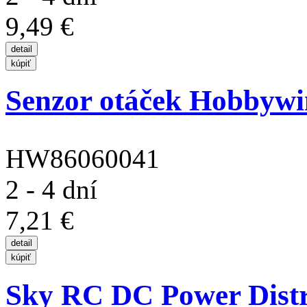
9,49 €
Senzor otáček Hobbyw
HW86060041
2 - 4 dní
7,21 €
Sky RC DC Power Distri