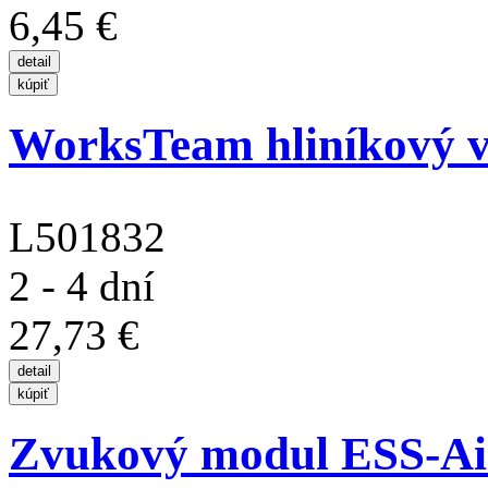
6,45 €
WorksTeam hliníkový vě
L501832
2 - 4 dní
27,73 €
Zvukový modul ESS-Air