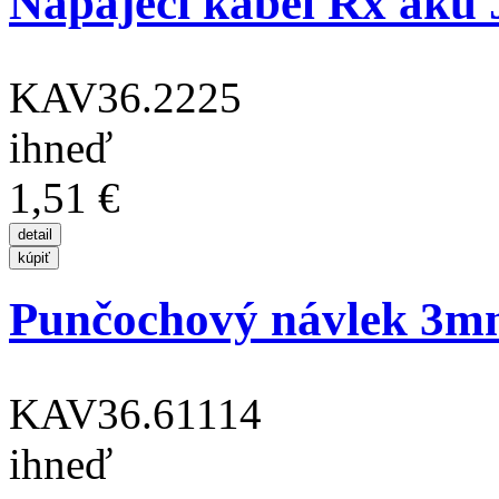
Napájecí kabel Rx aku
KAV36.2225
ihneď
1,51 €
Punčochový návlek 3m
KAV36.61114
ihneď