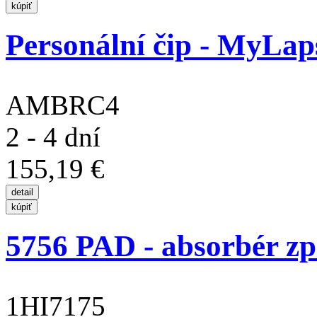
Personální čip - MyLa
AMBRC4
2 - 4 dní
155,19 €
5756 PAD - absorbér z
1HI7175