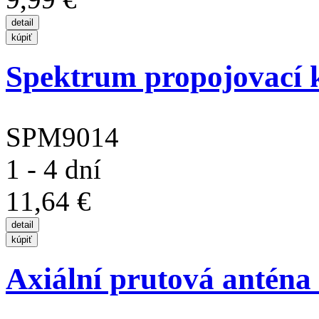
Spektrum propojovací k
SPM9014
1 - 4 dní
11,64 €
Axiální prutová anténa