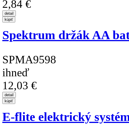
2,84 €
Spektrum držák AA bat
SPMA9598
ihneď
12,03 €
E-flite elektrický syst