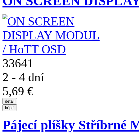
ON SCREEN DISPLAY
33641
2 - 4 dní
5,69 €
Pájecí plíšky Stříbrné 