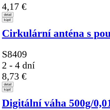
4,17 €
Cirkulární anténa s pou
S8409
2 - 4 dní
8,73 €
Digitální váha 500g/0,0