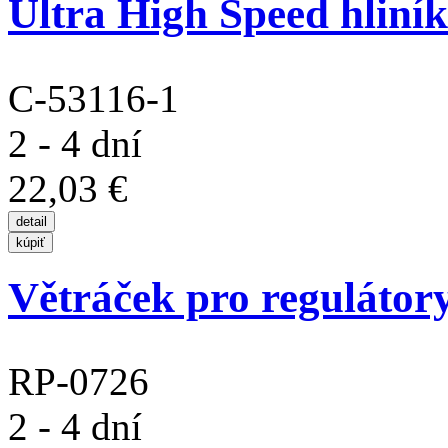
Ultra High Speed hliník
C-53116-1
2 - 4 dní
22,03 €
Větráček pro reguláto
RP-0726
2 - 4 dní