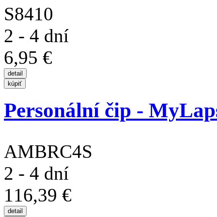
S8410
2 - 4 dní
6,95 €
Personální čip - MyLa
AMBRC4S
2 - 4 dní
116,39 €