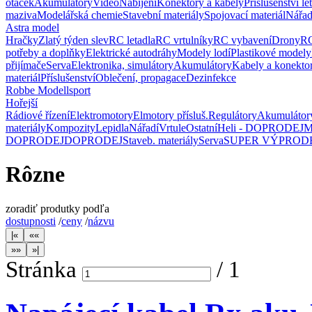
otáček
Akumulátory
Video
Nabíjení
Konektory a kabely
Příslušenství le
maziva
Modelářská chemie
Stavební materiály
Spojovací materiál
Nářad
Astra model
Hračky
Zlatý týden slev
RC letadla
RC vrtulníky
RC vybavení
Drony
RC
potřeby a doplňky
Elektrické autodráhy
Modely lodí
Plastikové modely
přijímače
Serva
Elektronika, simulátory
Akumulátory
Kabely a konekto
materiál
Příslušenství
Oblečení, propagace
Dezinfekce
Robbe Modellsport
Hořejší
Rádiové řízení
Elektromotory
Elmotory přísluš.
Regulátory
Akumulátor
materiály
Kompozity
Lepidla
Nářadí
Vrtule
Ostatní
Heli - DOPRODEJ
M
DOPRODEJ
DOPRODEJ
Staveb. materiály
Serva
SUPER VÝPROD
Rôzne
zoradiť produtky podľa
dostupnosti
/
ceny
/
názvu
Stránka
/
1