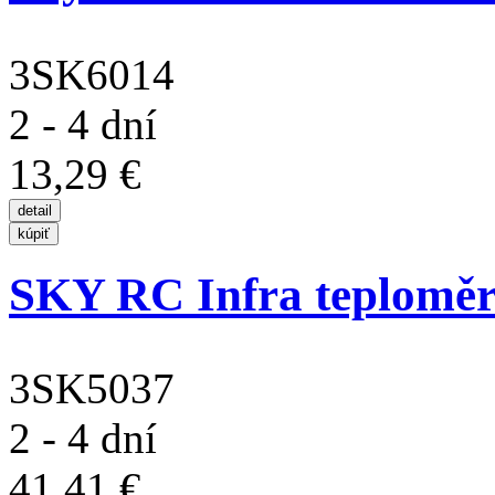
3SK6014
2 - 4 dní
13,29 €
SKY RC Infra teploměr
3SK5037
2 - 4 dní
41,41 €