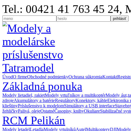
Tel.: 00421 41 763 45 24,
Úvod
O firme
Obchodné podmienky
Ochrana súkromia
Kontakt
Registr
Základná ponuka
Modely lietadiel, rakiet
Modely vrtuľníkov a multikoptér
Modely áut,t
zdroje
Akumulátory a batérie
Regulátory
Konektory, káble
Elektronika 
klieštiny
Príslušenstvo k modelom
Simulátory a USB interface
Stavebný
žehličky
Palivá, oleje
Ostatné
Časopisy, knihy
Okuliare
Stabilizačné sys
RCM Pelikán
Modely letadel
Letadla
Modely vrtulníků
Autel
Multikoptery
DJI
Modely