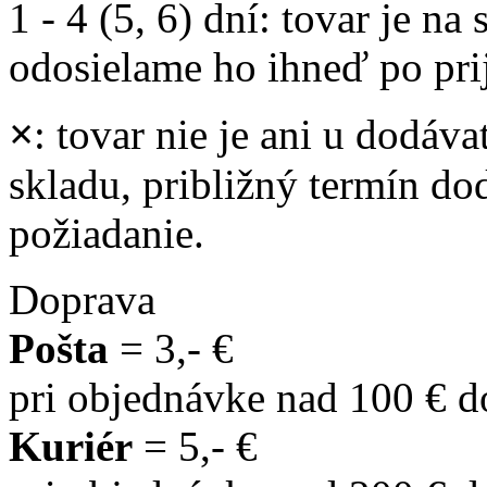
1 - 4 (5, 6) dní
: tovar je na
odosielame ho ihneď po prij
×
: tovar nie je ani u dodáva
skladu, približný termín d
požiadanie.
Doprava
Pošta
= 3,- €
pri objednávke nad 100 € 
Kuriér
= 5,- €