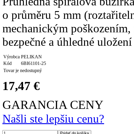
Průhledná spirálová bužírk
o průměru 5 mm (roztařitel
mechanickým poškozením, 
bezpečné a úhledné uložení 
Výrobca
PELIKAN
Kód
6BI61101-25
Tovar je nedostupný
17,47 €
GARANCIA CENY
Našli ste lepšiu cenu?