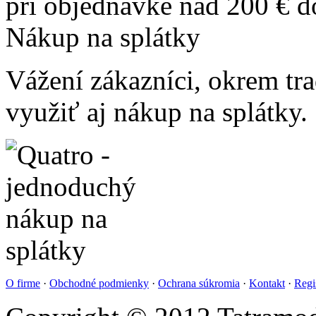
pri objednávke nad 200 € 
Nákup na splátky
Vážení zákazníci, okrem t
využiť aj nákup na splátky.
O firme
·
Obchodné podmienky
·
Ochrana súkromia
·
Kontakt
·
Regi