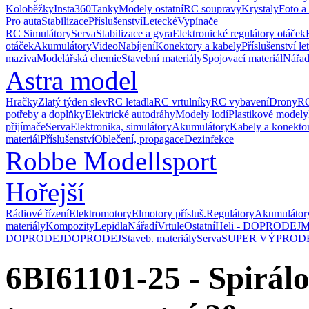
Koloběžky
Insta360
Tanky
Modely ostatní
RC soupravy
Krystaly
Foto a
Pro auta
Stabilizace
Příslušenství
Letecké
Vypínače
RC Simulátory
Serva
Stabilizace a gyra
Elektronické regulátory otáček
otáček
Akumulátory
Video
Nabíjení
Konektory a kabely
Příslušenství le
maziva
Modelářská chemie
Stavební materiály
Spojovací materiál
Nářad
Astra model
Hračky
Zlatý týden slev
RC letadla
RC vrtulníky
RC vybavení
Drony
RC
potřeby a doplňky
Elektrické autodráhy
Modely lodí
Plastikové modely
přijímače
Serva
Elektronika, simulátory
Akumulátory
Kabely a konekto
materiál
Příslušenství
Oblečení, propagace
Dezinfekce
Robbe Modellsport
Hořejší
Rádiové řízení
Elektromotory
Elmotory přísluš.
Regulátory
Akumulátor
materiály
Kompozity
Lepidla
Nářadí
Vrtule
Ostatní
Heli - DOPRODEJ
M
DOPRODEJ
DOPRODEJ
Staveb. materiály
Serva
SUPER VÝPROD
6BI61101-25 - Spirál