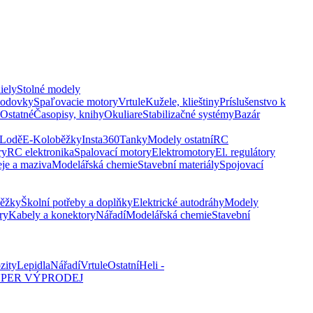
iely
Stolné modely
vodovky
Spaľovacie motory
Vrtule
Kužele, klieštiny
Príslušenstvo k
Ostatné
Časopisy, knihy
Okuliare
Stabilizačné systémy
Bazár
Lodě
E-Koloběžky
Insta360
Tanky
Modely ostatní
RC
ry
RC elektronika
Spalovací motory
Elektromotory
El. regulátory
eje a maziva
Modelářská chemie
Stavební materiály
Spojovací
běžky
Školní potřeby a doplňky
Elektrické autodráhy
Modely
ry
Kabely a konektory
Nářadí
Modelářská chemie
Stavební
zity
Lepidla
Nářadí
Vrtule
Ostatní
Heli -
PER VÝPRODEJ