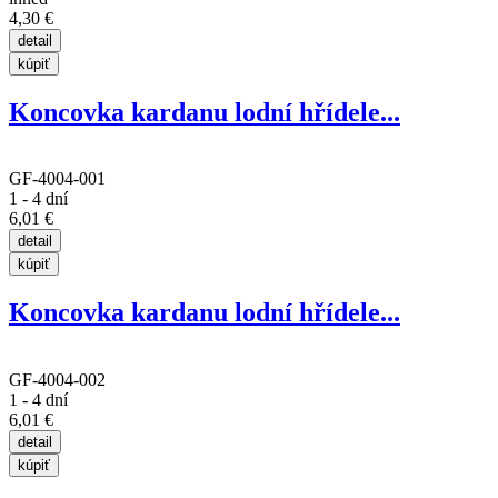
4,30 €
Koncovka kardanu lodní hřídele...
GF-4004-001
1 - 4 dní
6,01 €
Koncovka kardanu lodní hřídele...
GF-4004-002
1 - 4 dní
6,01 €