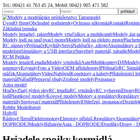
Tel.: 00421 41 763 45 24, Mobil: 00421 905 471 582
Úvod
O firme
Obchodné podmienky
Ochrana súkromia
Kontakt
Registr
Základná ponuka
Modely lietadiel, rakiet
Modely vrtuľníkov a multikoptér
Modely áut,t
Modely lodí na spaľovací motor
Modely lodí na elektro motor
Plachetn
RC súpravy
Prijímače
Kryštály
Servá
Nabíjačky, zdroje
Akumulátory a b
modelom
Simulátory a USB interface
Stavebný materiál, náradie
Modelá
RCM Pelikán
Modely letadel
Letadla
Modely vrtulníků
Autel
Multikoptery
DJI
Modely
soupravy
Krystaly
Foto a Video
OEM příslušenství
Přijímače
RC Simulá
otáček
Akumulátory
Video
Nabíjení
Konektory a kabely
Příslušenství le
materiál
Nářadí
Přepravní obaly
Zrušené modely
Propagace
Astra model
Hračky
Zlatý týden slev
RC letadla
RC vrtulníky
RC vybavení
Drony
RC
lodí
Plastikové modely
Kovové modely
Motory a regulátory
Regulátory
materiály
Spojovací materiál
Příslušenství
Oblečení, propagace
Dezinfe
Robbe Modellsport
Hořejší
Rádiové řízení
Elektromotory
Elmotory přísluš.
Regulátory
Akumulátor
DOPRODEJ
Modely
Bižuterie
Auta - DOPRODEJ
Doplňky
Drony -
Hriadele,spojky,kormidlá