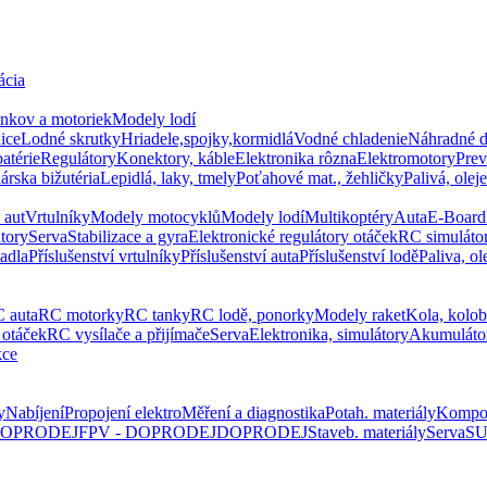
ácia
ankov a motoriek
Modely lodí
ice
Lodné skrutky
Hriadele,spojky,kormidlá
Vodné chladenie
Náhradné d
atérie
Regulátory
Konektory, káble
Elektronika rôzna
Elektromotory
Pre
rska bižutéria
Lepidlá, laky, tmely
Poťahové mat., žehličky
Palivá, oleje
 aut
Vrtulníky
Modely motocyklů
Modely lodí
Multikoptéry
Auta
E-Board
tory
Serva
Stabilizace a gyra
Elektronické regulátory otáček
RC simuláto
tadla
Příslušenství vrtulníky
Příslušenství auta
Příslušenství lodě
Paliva, ol
 auta
RC motorky
RC tanky
RC lodě, ponorky
Modely raket
Kola, kolo
 otáček
RC vysílače a přijímače
Serva
Elektronika, simulátory
Akumuláto
kce
y
Nabíjení
Propojení elektro
Měření a diagnostika
Potah. materiály
Kompo
 DOPRODEJ
FPV - DOPRODEJ
DOPRODEJ
Staveb. materiály
Serva
SU