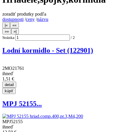
zoradiť produtky podľa
dostupnosti
/
ceny
/
názvu
Stránka
/
2
Lodní kormidlo - Set (122901)
2MO21761
ihneď
1,51 €
MPJ 52155...
MPJ52155
ihneď