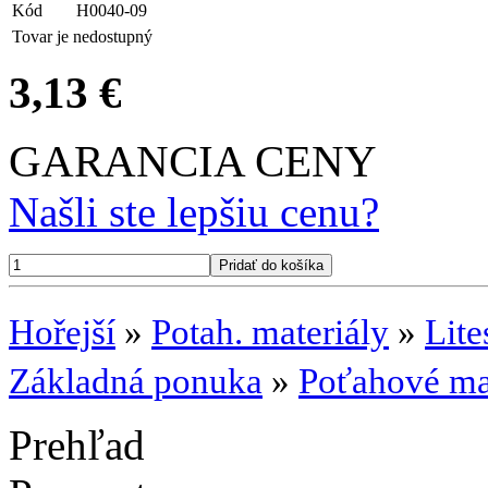
Kód
H0040-09
Tovar je nedostupný
3,13 €
GARANCIA CENY
Našli ste lepšiu cenu?
Hořejší
»
Potah. materiály
»
Lite
Základná ponuka
»
Poťahové mat
Prehľad