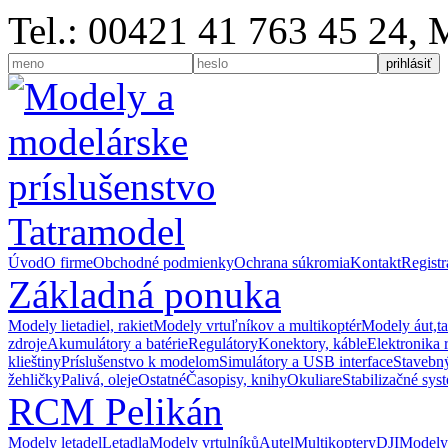
Tel.: 00421 41 763 45 24,
Úvod
O firme
Obchodné podmienky
Ochrana súkromia
Kontakt
Registr
Základná ponuka
Modely lietadiel, rakiet
Modely vrtuľníkov a multikoptér
Modely áut,t
zdroje
Akumulátory a batérie
Regulátory
Konektory, káble
Elektronika 
klieštiny
Príslušenstvo k modelom
Simulátory a USB interface
Stavebný
žehličky
Palivá, oleje
Ostatné
Časopisy, knihy
Okuliare
Stabilizačné sys
RCM Pelikán
Modely letadel
Letadla
Modely vrtulníků
Autel
Multikoptery
DJI
Modely