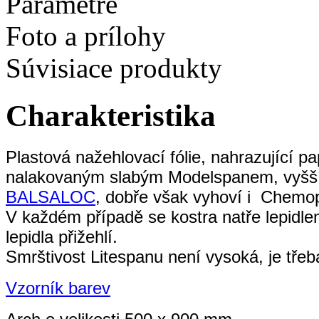
Parametre
Foto a prílohy
Súvisiace produkty
Charakteristika
Plastová nažehlovací fólie, nahrazující p
nalakovaným slabým Modelspanem, vyšší p
BALSALOC
, dobře však vyhoví i Chemop
V každém případě se kostra natře lepidle
lepidla přižehlí.
Smrštivost Litespanu není vysoká, je třeba
Vzorník barev