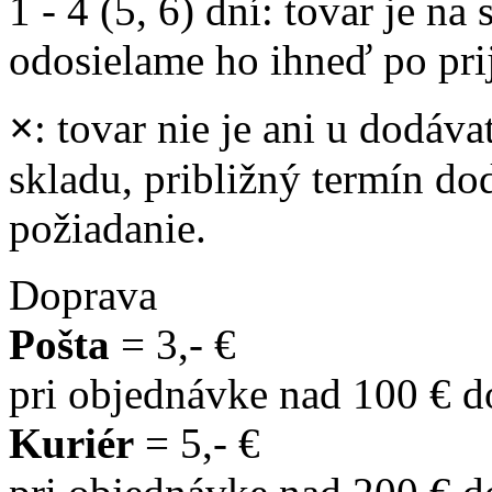
1 - 4 (5, 6) dní
: tovar je na
odosielame ho ihneď po prij
×
: tovar nie je ani u dodáva
skladu, približný termín d
požiadanie.
Doprava
Pošta
= 3,- €
pri objednávke nad 100 € 
Kuriér
= 5,- €