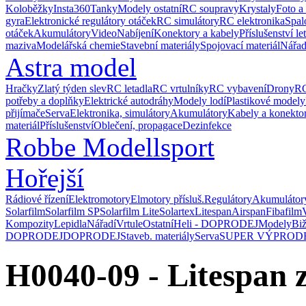
Koloběžky
Insta360
Tanky
Modely ostatní
RC soupravy
Krystaly
Foto a
gyra
Elektronické regulátory otáček
RC simulátory
RC elektronika
Spal
otáček
Akumulátory
Video
Nabíjení
Konektory a kabely
Příslušenství le
maziva
Modelářská chemie
Stavební materiály
Spojovací materiál
Nářad
Astra model
Hračky
Zlatý týden slev
RC letadla
RC vrtulníky
RC vybavení
Drony
RC
potřeby a doplňky
Elektrické autodráhy
Modely lodí
Plastikové modely
přijímače
Serva
Elektronika, simulátory
Akumulátory
Kabely a konekto
materiál
Příslušenství
Oblečení, propagace
Dezinfekce
Robbe Modellsport
Hořejší
Rádiové řízení
Elektromotory
Elmotory přísluš.
Regulátory
Akumulátor
Solarfilm
Solarfilm SP
Solarfilm Lite
Solartex
Litespan
Airspan
Fibafilm
Kompozity
Lepidla
Nářadí
Vrtule
Ostatní
Heli - DOPRODEJ
Modely
Biž
DOPRODEJ
DOPRODEJ
Staveb. materiály
Serva
SUPER VÝPROD
H0040-09 - Litespan 