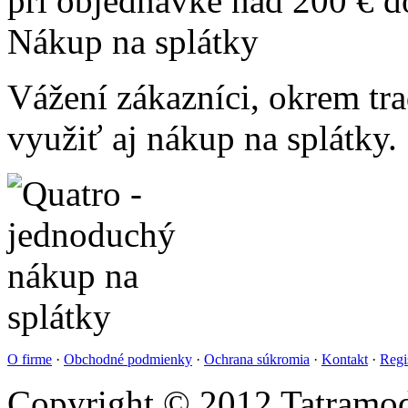
pri objednávke nad 200 € 
Nákup na splátky
Vážení zákazníci, okrem t
využiť aj nákup na splátky.
O firme
·
Obchodné podmienky
·
Ochrana súkromia
·
Kontakt
·
Regi
Copyright © 2012 Tatramod