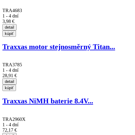
TRA4683
1 - 4 dní
3,98 €
Traxxas motor stejnosměrný Titan...
TRA3785
1 - 4 dní
28,91 €
Traxxas NiMH baterie 8.4V...
TRA2960X
1 - 4 dní
72,17 €