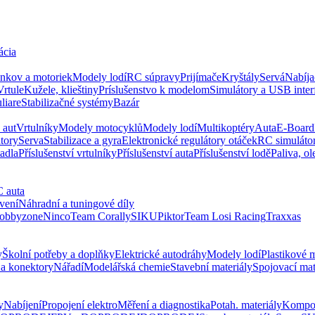
ácia
ankov a motoriek
Modely lodí
RC súpravy
Prijímače
Kryštály
Servá
Nabíja
Vrtule
Kužele, klieštiny
Príslušenstvo k modelom
Simulátory a USB inter
liare
Stabilizačné systémy
Bazár
 aut
Vrtulníky
Modely motocyklů
Modely lodí
Multikoptéry
Auta
E-Board
tory
Serva
Stabilizace a gyra
Elektronické regulátory otáček
RC simuláto
tadla
Příslušenství vrtulníky
Příslušenství auta
Příslušenství lodě
Paliva, ol
 auta
avení
Náhradní a tuningové díly
obbyzone
Ninco
Team Corally
SIKU
Piktor
Team Losi Racing
Traxxas
y
Školní potřeby a doplňky
Elektrické autodráhy
Modely lodí
Plastikové 
a konektory
Nářadí
Modelářská chemie
Stavební materiály
Spojovací mat
y
Nabíjení
Propojení elektro
Měření a diagnostika
Potah. materiály
Kompo