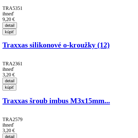
TRA5351
ihneď
9,20 €
Traxxas silikonové o-kroužky (12)
TRA2361
ihneď
3,20 €
Traxxas šroub imbus M3x15mm...
TRA2579
ihneď
3,20 €