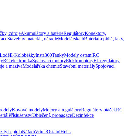
čky, zdroje
Akumulátory a batérie
Regulátory
Konektory,
face
Stavebný materiál, náradie
Modelárska bižutéria
Lepidlá, laky,
Lodě
E-Koloběžky
Insta360
Tanky
Modely ostatní
RC
ry
RC elektronika
Spalovací motory
Elektromotory
El. regulátory
eje a maziva
Modelářská chemie
Stavební materiály
Spojovací
modely
Kovové modely
Motory a regulátory
Regulátory otáček
RC
eriál
Příslušenství
Oblečení, propagace
Dezinfekce
zity
Lepidla
Nářadí
Vrtule
Ostatní
Heli -