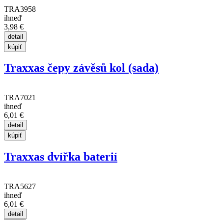
TRA3958
ihneď
3,98 €
Traxxas čepy závěsů kol (sada)
TRA7021
ihneď
6,01 €
Traxxas dvířka baterií
TRA5627
ihneď
6,01 €