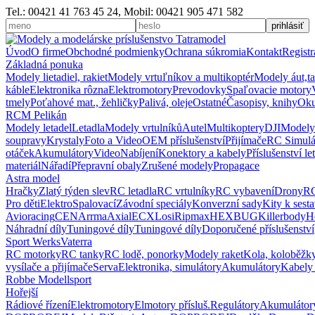
Tel.: 00421 41 763 45 24, Mobil: 00421 905 471 582
Úvod
O firme
Obchodné podmienky
Ochrana súkromia
Kontakt
Registr
Základná ponuka
Modely lietadiel, rakiet
Modely vrtuľníkov a multikoptér
Modely áut,t
káble
Elektronika rôzna
Elektromotory
Prevodovky
Spaľovacie motory
tmely
Poťahové mat., žehličky
Palivá, oleje
Ostatné
Časopisy, knihy
Oku
RCM Pelikán
Modely letadel
Letadla
Modely vrtulníků
Autel
Multikoptery
DJI
Modely
soupravy
Krystaly
Foto a Video
OEM příslušenství
Přijímače
RC Simulá
otáček
Akumulátory
Video
Nabíjení
Konektory a kabely
Příslušenství le
materiál
Nářadí
Přepravní obaly
Zrušené modely
Propagace
Astra model
Hračky
Zlatý týden slev
RC letadla
RC vrtulníky
RC vybavení
Drony
RC
Pro děti
Elektro
Spalovací
Závodní speciály
Konverzní sady
Kity k sest
Avioracing
CEN
Arrma
Axial
ECX
Losi
Ripmax
HEXBUG
Killerbody
H
Náhradní díly
Tuningové díly
Tuningové díly
Doporučené příslušenství
Sport Werks
Vaterra
RC motorky
RC tanky
RC lodě, ponorky
Modely raket
Kola, koloběžk
vysílače a přijímače
Serva
Elektronika, simulátory
Akumulátory
Kabely 
Robbe Modellsport
Hořejší
Rádiové řízení
Elektromotory
Elmotory přísluš.
Regulátory
Akumulátor