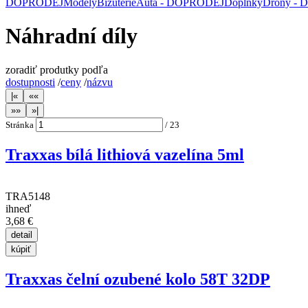
DOPRODEJ
Modely
Bižuterie
Auta - DOPRODEJ
Doplňky
Drony -
Náhradní díly
zoradiť produtky podľa
dostupnosti
/
ceny
/
názvu
Stránka
/
23
Traxxas bílá lithiová vazelína 5ml
TRA5148
ihneď
3,68 €
Traxxas čelní ozubené kolo 58T 32DP