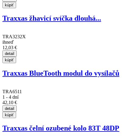
Traxxas žhavicí svíčka dlouhá...
TRA3232X
ihneď
12,03 €
Traxxas BlueTooth modul do vysílačů
TRA6511
1 - 4 dní
42,10 €
Traxxas čelní ozubené kolo 83T 48DP