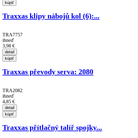
Traxxas klipy nábojů kol (6):...
TRA7757
ihneď
3,98 €
Traxxas převody serva: 2080
TRA2082
ihneď
4,85 €
Traxxas přítlačný talíř spojky...