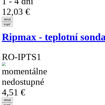
1 - 4 dní
12,03 €
Ripmax - teplotní sond
RO-IPTS1
4,51 €