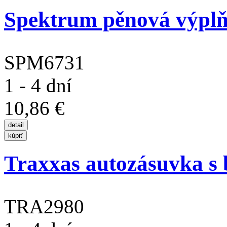
Spektrum pěnová výplň 
SPM6731
1 - 4 dní
10,86 €
Traxxas autozásuvka s
TRA2980