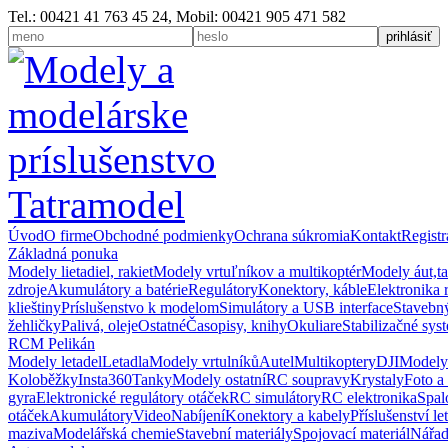
Tel.: 00421 41 763 45 24, Mobil: 00421 905 471 582
Úvod
O firme
Obchodné podmienky
Ochrana súkromia
Kontakt
Registr
Základná ponuka
Modely lietadiel, rakiet
Modely vrtuľníkov a multikoptér
Modely áut,t
zdroje
Akumulátory a batérie
Regulátory
Konektory, káble
Elektronika 
klieštiny
Príslušenstvo k modelom
Simulátory a USB interface
Stavebný
žehličky
Palivá, oleje
Ostatné
Časopisy, knihy
Okuliare
Stabilizačné sys
RCM Pelikán
Modely letadel
Letadla
Modely vrtulníků
Autel
Multikoptery
DJI
Modely
Koloběžky
Insta360
Tanky
Modely ostatní
RC soupravy
Krystaly
Foto a
gyra
Elektronické regulátory otáček
RC simulátory
RC elektronika
Spal
otáček
Akumulátory
Video
Nabíjení
Konektory a kabely
Příslušenství le
maziva
Modelářská chemie
Stavební materiály
Spojovací materiál
Nářad