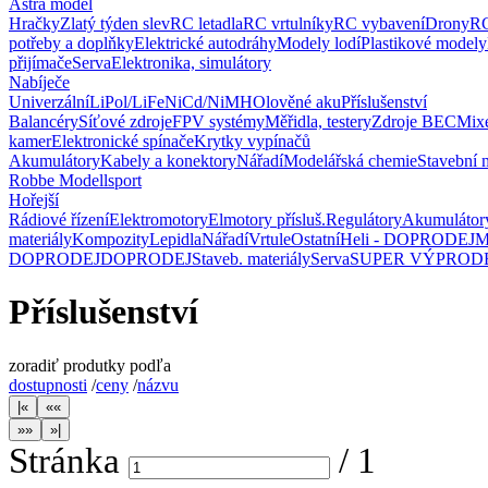
Astra model
Hračky
Zlatý týden slev
RC letadla
RC vrtulníky
RC vybavení
Drony
RC
potřeby a doplňky
Elektrické autodráhy
Modely lodí
Plastikové modely
přijímače
Serva
Elektronika, simulátory
Nabíječe
Univerzální
LiPol/LiFe
NiCd/NiMH
Olověné aku
Příslušenství
Balancéry
Síťové zdroje
FPV systémy
Měřidla, testery
Zdroje BEC
Mix
kamer
Elektronické spínače
Krytky vypínačů
Akumulátory
Kabely a konektory
Nářadí
Modelářská chemie
Stavební m
Robbe Modellsport
Hořejší
Rádiové řízení
Elektromotory
Elmotory přísluš.
Regulátory
Akumulátor
materiály
Kompozity
Lepidla
Nářadí
Vrtule
Ostatní
Heli - DOPRODEJ
M
DOPRODEJ
DOPRODEJ
Staveb. materiály
Serva
SUPER VÝPROD
Příslušenství
zoradiť produtky podľa
dostupnosti
/
ceny
/
názvu
Stránka
/
1