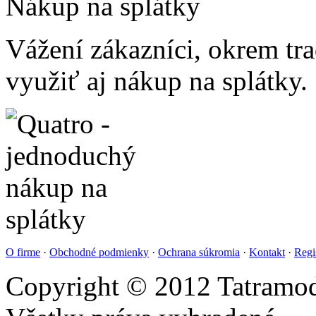
Nákup na splátky
Vážení zákazníci, okrem t
využiť aj nákup na splátky.
O firme
·
Obchodné podmienky
·
Ochrana súkromia
·
Kontakt
·
Regi
Copyright © 2012 Tatramod