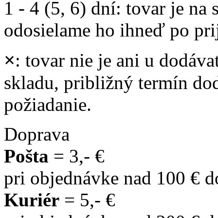
1 - 4 (5, 6) dní
: tovar je na
odosielame ho ihneď po prij
×
: tovar nie je ani u dodáva
skladu, približný termín d
požiadanie.
Doprava
Pošta
= 3,- €
pri objednávke nad 100 € 
Kuriér
= 5,- €