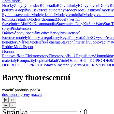
Astra model
Hračky
Zlatý týden slev
RC letadla
RC vrtulníky
RC vybavení
Drony
RC
potřeby a doplňky
Elektrické autodráhy
Modely lodí
Plastikové modely
Rychlo stavebnice
Modely letadel
Modely vrtulníků
Modely vzducholo
technika
Figurky
Modely dioramat
Modely vesmír
Stavebnice MiniKit
Kosmonautika
Stavebnice EasyKit
Star Wars
Star T
spreji
Příslušenství
Dárkové sady, speciální edice
Barvy
Příslušenství
Kovové modely
Motory a regulátory
Regulátory otáček
RC vysílače a 
konektory
Nářadí
Modelářská chemie
Stavební materiály
Spojovací mate
Robbe Modellsport
Hořejší
Rádiové řízení
Elektromotory
Elmotory přísluš.
Regulátory
Akumulátor
materiály
Kompozity
Lepidla
Nářadí
Vrtule
Ostatní
Heli - DOPRODEJ
M
DOPRODEJ
DOPRODEJ
Staveb. materiály
Serva
SUPER VÝPROD
Barvy fluorescentní
zoradiť produtky podľa
dostupnosti
/
ceny
/
názvu
Stránka
/
0