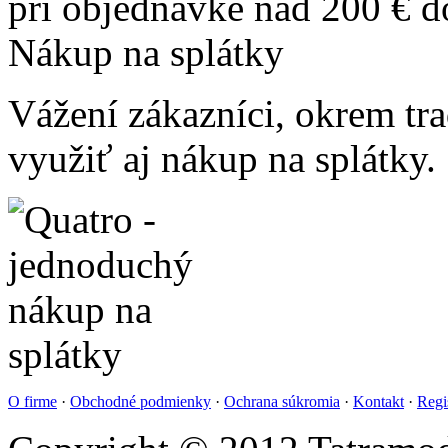
pri objednávke nad 200 € 
Nákup na splátky
Vážení zákazníci, okrem t
využiť aj nákup na splátky.
O firme
·
Obchodné podmienky
·
Ochrana súkromia
·
Kontakt
·
Regi