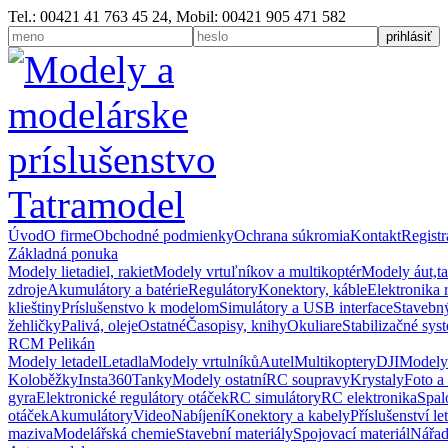
Tel.: 00421 41 763 45 24, Mobil: 00421 905 471 582
Úvod
O firme
Obchodné podmienky
Ochrana súkromia
Kontakt
Registr
Základná ponuka
Modely lietadiel, rakiet
Modely vrtuľníkov a multikoptér
Modely áut,t
zdroje
Akumulátory a batérie
Regulátory
Konektory, káble
Elektronika 
klieštiny
Príslušenstvo k modelom
Simulátory a USB interface
Stavebný
žehličky
Palivá, oleje
Ostatné
Časopisy, knihy
Okuliare
Stabilizačné sys
RCM Pelikán
Modely letadel
Letadla
Modely vrtulníků
Autel
Multikoptery
DJI
Modely
Koloběžky
Insta360
Tanky
Modely ostatní
RC soupravy
Krystaly
Foto a
gyra
Elektronické regulátory otáček
RC simulátory
RC elektronika
Spal
otáček
Akumulátory
Video
Nabíjení
Konektory a kabely
Příslušenství le
maziva
Modelářská chemie
Stavební materiály
Spojovací materiál
Nářad