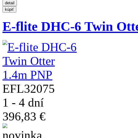
E-flite DHC-6 Twin Ot
EFL32075
1 - 4 dní
396,83 €