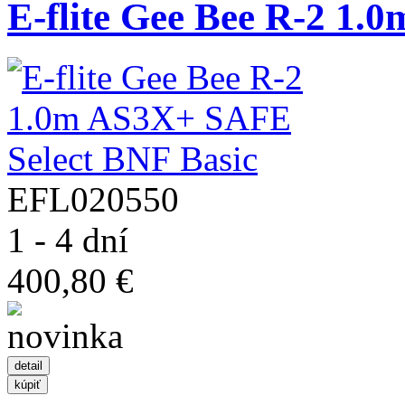
E-flite Gee Bee R-2 1.0
EFL020550
1 - 4 dní
400,80 €