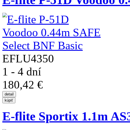
EFLU4350
1 - 4 dní
180,42 €
E-flite Sportix 1.1m A