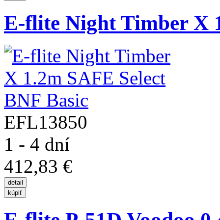
E-flite Night Timber X
EFL13850
1 - 4 dní
412,83 €
E-flite P-51D Voodoo 0