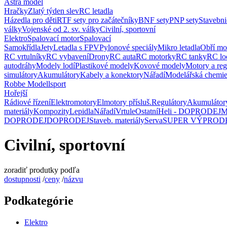
Astra model
Hračky
Zlatý týden slev
RC letadla
Házedla pro děti
RTF sety pro začátečníky
BNF sety
PNP sety
Stavebni
války
Vojenské od 2. sv. války
Civilní, sportovní
Elektro
Spalovací motor
Spalovací
Samokřídla
Jety
Letadla s FPV
Pylonové speciály
Mikro letadla
Obří mo
RC vrtulníky
RC vybavení
Drony
RC auta
RC motorky
RC tanky
RC lo
autodráhy
Modely lodí
Plastikové modely
Kovové modely
Motory a reg
simulátory
Akumulátory
Kabely a konektory
Nářadí
Modelářská chemi
Robbe Modellsport
Hořejší
Rádiové řízení
Elektromotory
Elmotory přísluš.
Regulátory
Akumulátor
materiály
Kompozity
Lepidla
Nářadí
Vrtule
Ostatní
Heli - DOPRODEJ
M
DOPRODEJ
DOPRODEJ
Staveb. materiály
Serva
SUPER VÝPROD
Civilní, sportovní
zoradiť produtky podľa
dostupnosti
/
ceny
/
názvu
Podkategórie
Elektro