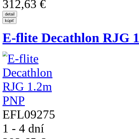
312,63 €
E-flite Decathlon RJG
EFL09275
1 - 4 dní