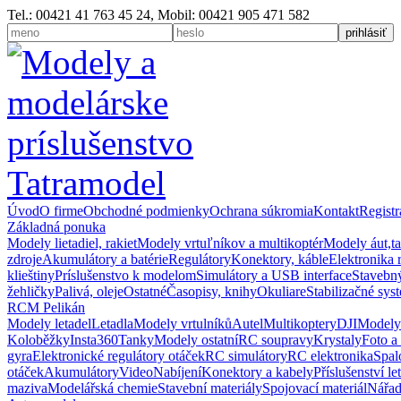
Tel.: 00421 41 763 45 24, Mobil: 00421 905 471 582
Úvod
O firme
Obchodné podmienky
Ochrana súkromia
Kontakt
Registr
Základná ponuka
Modely lietadiel, rakiet
Modely vrtuľníkov a multikoptér
Modely áut,t
zdroje
Akumulátory a batérie
Regulátory
Konektory, káble
Elektronika 
klieštiny
Príslušenstvo k modelom
Simulátory a USB interface
Stavebný
žehličky
Palivá, oleje
Ostatné
Časopisy, knihy
Okuliare
Stabilizačné sys
RCM Pelikán
Modely letadel
Letadla
Modely vrtulníků
Autel
Multikoptery
DJI
Modely
Koloběžky
Insta360
Tanky
Modely ostatní
RC soupravy
Krystaly
Foto a
gyra
Elektronické regulátory otáček
RC simulátory
RC elektronika
Spal
otáček
Akumulátory
Video
Nabíjení
Konektory a kabely
Příslušenství le
maziva
Modelářská chemie
Stavební materiály
Spojovací materiál
Nářad