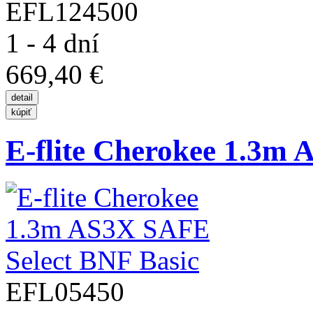
EFL124500
1 - 4 dní
669,40 €
E-flite Cherokee 1.3m 
EFL05450