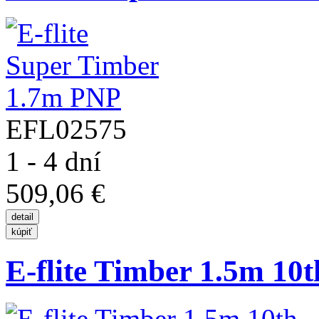
EFL02575
1 - 4 dní
509,06 €
E-flite Timber 1.5m 10th