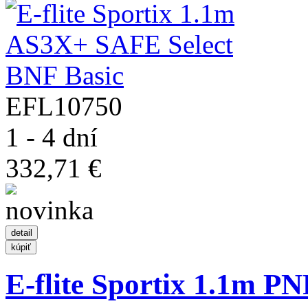
EFL10750
1 - 4 dní
332,71 €
E-flite Sportix 1.1m PN