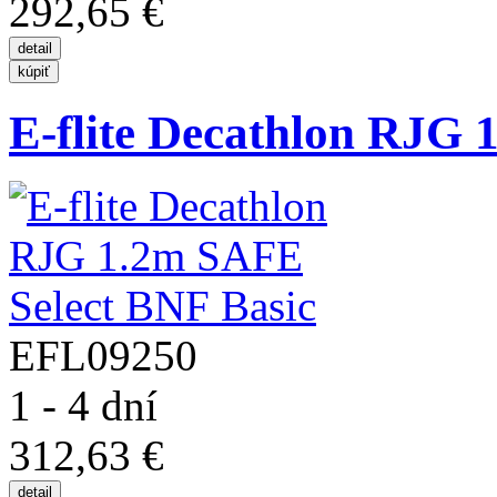
292,65 €
E-flite Decathlon RJG 
EFL09250
1 - 4 dní
312,63 €