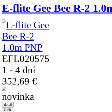
E-flite Gee Bee R-2 1.
EFL020575
1 - 4 dní
352,69 €