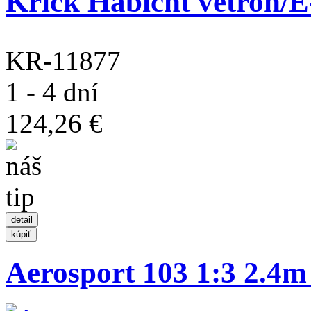
Krick Habicht větroň/E-
KR-11877
1 - 4 dní
124,26 €
Aerosport 103 1:3 2.4m