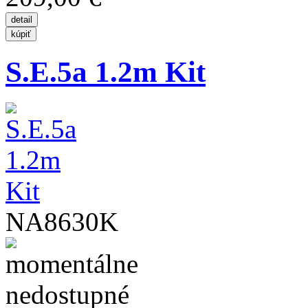
S.E.5a 1.2m Kit
NA8630K