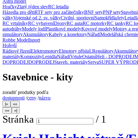
Astra model
Hračky
Zlatý týden slev
RC letadla
Házedla pro děti
RTF sety pro začátečníky
BNF sety
PNP sety
Stavebni
války
Vojenské od 2. sv. války
Civilní, sportovní
Samokřídla
Jety
Letadl
RC vrtulníky
RC vybavení
Drony
RC auta
RC motorky
RC tanky
RC lo
autodráhy
Modely lodí
Plastikové modely
Kovové modely
Motory a reg
simulátory
Akumulátory
Kabely a konektory
Nářadí
Modelářská chemi
Robbe Modellsport
Hořejší
Rádiové řízení
Elektromotory
Elmotory přísluš.
Regulátory
Akumulátor
materiály
Kompozity
Lepidla
Nářadí
Vrtule
Ostatní
Heli - DOPRODEJ
M
DOPRODEJ
DOPRODEJ
Staveb. materiály
Serva
SUPER VÝPROD
Stavebnice - kity
zoradiť produtky podľa
dostupnosti
/
ceny
/
názvu
Stránka
/
1