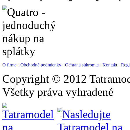
O firme
·
Obchodné podmienky
·
Ochrana súkromia
·
Kontakt
·
Regi
Copyright © 2012 Tatramod
Všetky práva vyhradené