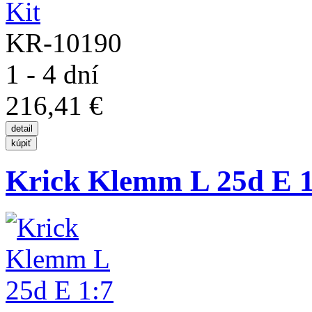
KR-10190
1 - 4 dní
216,41 €
Krick Klemm L 25d E 1