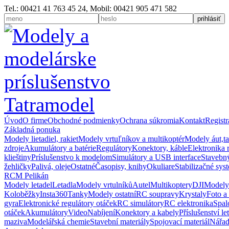
Tel.: 00421 41 763 45 24, Mobil: 00421 905 471 582
Úvod
O firme
Obchodné podmienky
Ochrana súkromia
Kontakt
Registr
Základná ponuka
Modely lietadiel, rakiet
Modely vrtuľníkov a multikoptér
Modely áut,t
zdroje
Akumulátory a batérie
Regulátory
Konektory, káble
Elektronika 
klieštiny
Príslušenstvo k modelom
Simulátory a USB interface
Stavebný
žehličky
Palivá, oleje
Ostatné
Časopisy, knihy
Okuliare
Stabilizačné sys
RCM Pelikán
Modely letadel
Letadla
Modely vrtulníků
Autel
Multikoptery
DJI
Modely
Koloběžky
Insta360
Tanky
Modely ostatní
RC soupravy
Krystaly
Foto a
gyra
Elektronické regulátory otáček
RC simulátory
RC elektronika
Spal
otáček
Akumulátory
Video
Nabíjení
Konektory a kabely
Příslušenství le
maziva
Modelářská chemie
Stavební materiály
Spojovací materiál
Nářad