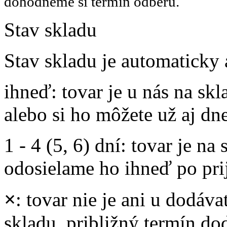
dohodneme si termín odberu.
Stav skladu
Stav skladu je automaticky 
ihneď
: tovar je u nás na s
alebo si ho môžete už aj dn
1 - 4 (5, 6) dní
: tovar je na
odosielame ho ihneď po prij
×
: tovar nie je ani u dodáva
skladu, približný termín d