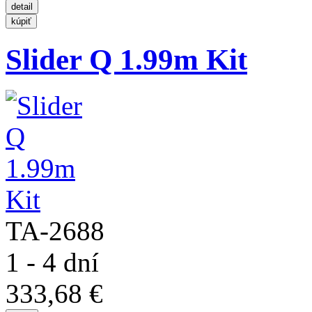
Slider Q 1.99m Kit
TA-2688
1 - 4 dní
333,68 €