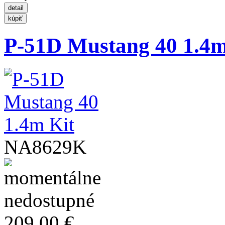
P-51D Mustang 40 1.4m
NA8629K
209,00 €